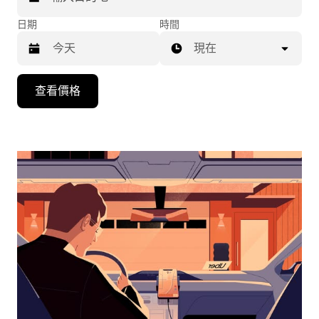
日期
時間
現在
按
查看價格
下
向
下
箭
咀
鍵，
即
可
使
用
日
曆
和