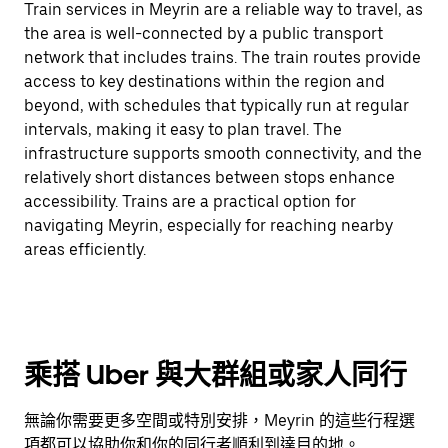
Train services in Meyrin are a reliable way to travel, as
the area is well-connected by a public transport
network that includes trains. The train routes provide
access to key destinations within the region and
beyond, with schedules that typically run at regular
intervals, making it easy to plan travel. The
infrastructure supports smooth connectivity, and the
relatively short distances between stops enhance
accessibility. Trains are a practical option for
navigating Meyrin, especially for reaching nearby
areas efficiently.
乘搭 Uber 與大群組或家人同行
無論你需要更多空間或特別安排，Meyrin 的這些行程選
項都可以協助你和你的同行者順利到達目的地。