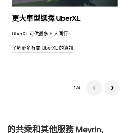
更大車型選擇 UberXL
多
UberXL 可供最多 6 人同行。
當你
員都
了解更多有關 UberXL 的資訊
了解
1/4
的共乘和其他服務 Meyrin,