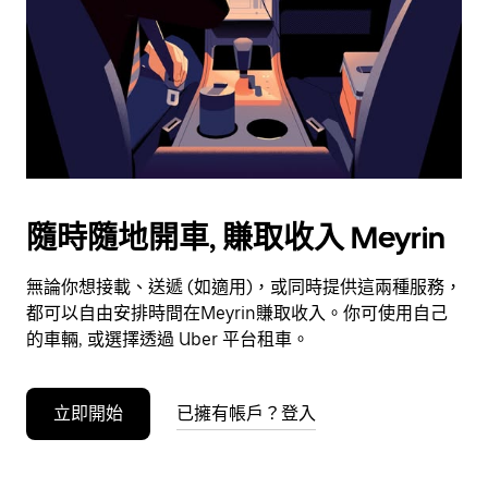
選
擇
日
期。
按
下
Esc
按
鈕
隨時隨地開車, 賺取收入 Meyrin
即
可
無論你想接載、送遞 (如適用)，或同時提供這兩種服務，
關
都可以自由安排時間在Meyrin賺取收入。你可使用自己
閉
的車輛, 或選擇透過 Uber 平台租車。
日
曆。
立即開始
已擁有帳戶？登入