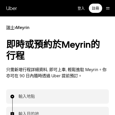
跳
Uber
登入
註冊
至
主
要
瑞士
>
Meyrin
內
容
即時或預約於Meyrin的
行程
只需新增行程詳細資料, 即可上車, 輕鬆進駐 Meyrin。你
亦可在 90 日內隨時透過 Uber 提前預訂。
輸入地點
輸入目的地