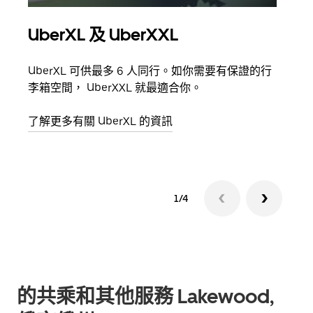
UberXL 及 UberXXL
多
UberXL 可供最多 6 人同行。如你需要有保證的行
當你
李箱空間， UberXXL 就最適合你。
員都
了解更多有關 UberXL 的資訊
了解
1/4
的共乘和其他服務 Lakewood,