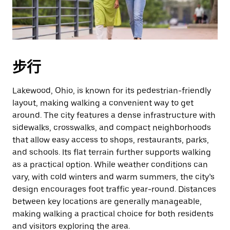
擇
日
期。
按
下
步行
Esc
按
鈕
Lakewood, Ohio, is known for its pedestrian-friendly
即
layout, making walking a convenient way to get
可
around. The city features a dense infrastructure with
關
sidewalks, crosswalks, and compact neighborhoods
閉
that allow easy access to shops, restaurants, parks,
日
and schools. Its flat terrain further supports walking
曆。
as a practical option. While weather conditions can
vary, with cold winters and warm summers, the city’s
design encourages foot traffic year-round. Distances
between key locations are generally manageable,
making walking a practical choice for both residents
and visitors exploring the area.