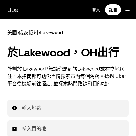
跳
Uber
登入
註冊
至
主
要
美國
>
俄亥俄州
>
Lakewood
內
容
於Lakewood，OH出行
計劃於 Lakewood?無論你是到訪Lakewood或在當地居
住，本指南都可助你盡情探索市內每個角落。透過 Uber
平台從機場前往酒店, 並探索熱門路線和目的地。
輸入地點
輸入目的地