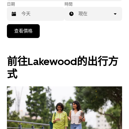
日期
時間
現在
按
查看價格
下
向
下
箭
前往Lakewood的出行方
咀
式
鍵，
即
可
使
用
日
曆
和
選