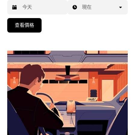
現在
按
查看價格
下
向
下
箭
咀
鍵，
即
可
使
用
日
曆
和
選
擇