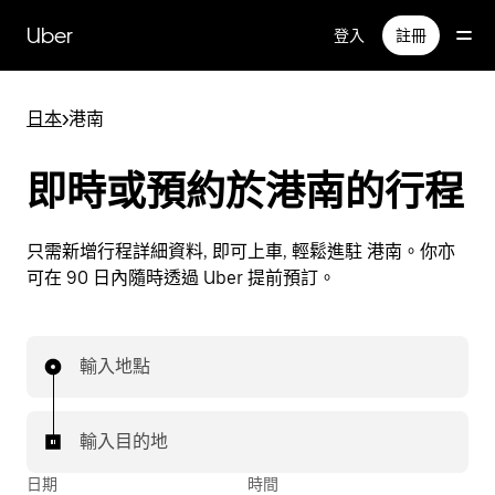
跳
Uber
登入
註冊
至
主
要
日本
>
港南
內
容
即時或預約於港南的行程
只需新增行程詳細資料, 即可上車, 輕鬆進駐 港南。你亦
可在 90 日內隨時透過 Uber 提前預訂。
輸入地點
輸入目的地
日期
時間