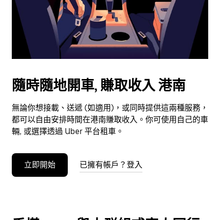
日
期。
按
下
Esc
按
鈕
隨時隨地開車, 賺取收入 港南
即
可
無論你想接載、送遞 (如適用)，或同時提供這兩種服務，
關
都可以自由安排時間在港南賺取收入。你可使用自己的車
閉
輛, 或選擇透過 Uber 平台租車。
日
曆。
立即開始
已擁有帳戶？登入