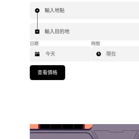
輸入地點
輸入目的地
日期
時間
現在
按
查看價格
下
向
下
箭
咀
鍵，
即
可
使