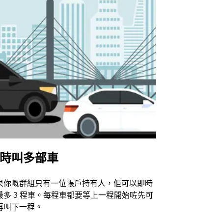
時叫多部車
Uber Shu
果你嘅群組只有一位帳戶持有人，佢可以即時
Uber Sh
最多 3 程車。每程車都要等上一程開始咗先可
動場地。
再叫下一程。
查看接駁車