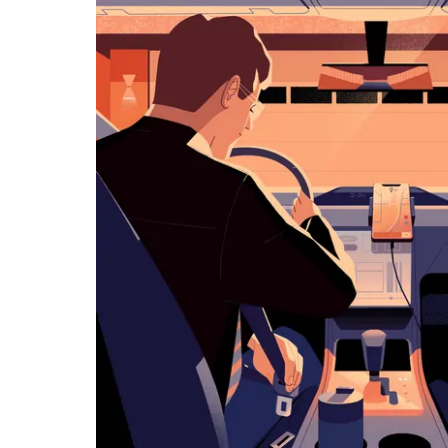
用
日
曆
和
選
擇
日
期。
按
下
Esc
按
鈕
即
可
關
閉
日
曆。