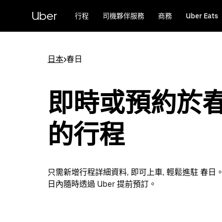
跳
Uber
行程
司機夥伴服務
商務
Uber Eats
至
主
要
內
日本
>
春日
容
即時或預約於
的行程
只需新增行程詳細資料, 即可上車, 輕鬆進駐 春日。
日內隨時透過 Uber 提前預訂。