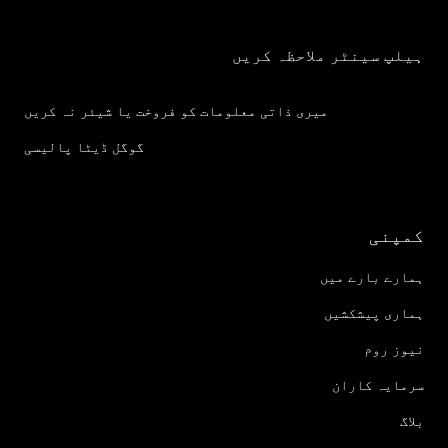
ہیلپ سینٹر ملاحظہ کریں
میری ذاتی معلومات کو فروخت یا شیئر نہ کریں
گوگل ڈیٹا پالیسی
کمپنی
ہمارے بارے میں
ہماری پیشکشیں
نیوز روم
سرمایہ کاران
بلاگ