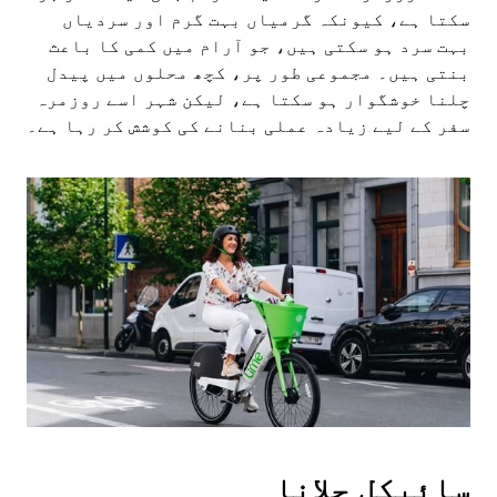
سکتا ہے، کیونکہ گرمیاں بہت گرم اور سردیاں
بہت سرد ہو سکتی ہیں، جو آرام میں کمی کا باعث
بنتی ہیں۔ مجموعی طور پر، کچھ محلوں میں پیدل
چلنا خوشگوار ہو سکتا ہے، لیکن شہر اسے روزمرہ
سفر کے لیے زیادہ عملی بنانے کی کوشش کر رہا ہے۔
سائیکل چلانا