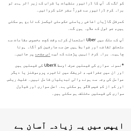
کو لگے کہ آپ کا ڈرائیور منشیات یا شراب کے زیر اثر ہے، تو
براہ کرم ڈرائیور سے فوراً سفر ختم کروائیں۔
کمرشل گاڑیاں اضافی ریاستی حکومتی ٹیکسز کے تابع ہو سکتی
ہیں، جو ٹول کے علاوہ ہوں گے۔
آپ کے ملک میں Uber استعمال کرتے وقت کچھ مخصوص مقامات سے
متعلق تقاضے اور ضوابط ہیں جن سے صارفین کو آگاہ ہونا
چاہیے۔ براہ کرم انہیں پڑھنے کے لیے
اس صفحے
پر جائیں۔
*نمونہ سواری کی قیمتیں صرف اوسط UberX کی قیمتیں ہیں
اور ان میں جغرافیہ، ٹریفک میں تاخیر، پروموشنز یا دیگر
عوامل کی وجہ سے ہونے والی تبدیلیاں شامل نہیں۔ فلیٹ ریٹس
اور کم از کم فیس لاگو ہو سکتی ہے۔ اصل سواری اور شیڈول
سواری کی قیمتیں مختلف ہو سکتی ہیں۔
ایپس میں یہ زیادہ آسان ہے