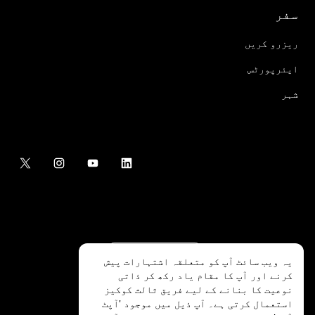
سفر
ریزرو کریں
ایئرپورٹس
شہر
یہ ویب سائٹ آپ کو متعلقہ اشتہارات پیش
کرنے اور آپ کا مقام یاد رکھ کر ذاتی
نوعیت کا بنانے کے لیے فریق ثالث کوکیز
استعمال کرتی ہے۔ آپ ذیل میں موجود 'آپٹ