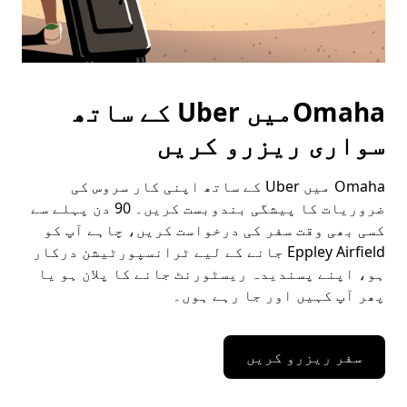
Omahaمیں Uber کے ساتھ
سواری ریزرو کریں
Omaha میں Uber کے ساتھ اپنی کار سروس کی
ضروریات کا پیشگی بندوبست کریں۔ 90 دن پہلے سے
کسی بھی وقت سفر کی درخواست کریں، چاہے آپ کو
Eppley Airfield جانے کے لیے ٹرانسپورٹیشن درکار
ہو، اپنے پسندیدہ ریسٹورنٹ جانے کا پلان ہو یا
پھر آپ کہیں اور جا رہے ہوں۔
سفر ریزرو کریں