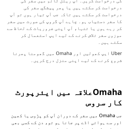
کی درخواست کریں۔ آپ ریئل ٹائم میں سفر کی
درخواست کر سکتے ہیں یا پھر پیشگي سفر کی
درخواست کر سکتے ہیں تاکہ جب آپ تیار ہوں تو آپ
کا سفر دستیاب ہو۔ چاہے آپ گروپ کی صورت میں سفر
کر رہے ہوں یا تنہا، آپ اپنی ضروریات کے لحاظ سے
موزوں سفر تلاش کرنے کے لیے ایپ استعمال کر
سکتے ہیں۔
Uber ایپ کھولیں اور Omaha میں گھومنا پھرنا
شروع کرنے کے لیے اپنی منزل درج کریں۔
Omahaعلاقہ میں ایئرپورٹ
کار سروس
جب Omaha میں سفر کے دوران آپ کو پڑوس یا کھین
اور سے ہوائی اڈے پر جانا ہو تو، دن کے کسی بھی