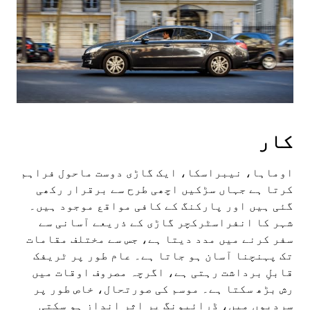
کار
اوماہا، نیبراسکا، ایک گاڑی دوست ماحول فراہم
کرتا ہے جہاں سڑکیں اچھی طرح سے برقرار رکھی
گئی ہیں اور پارکنگ کے کافی مواقع موجود ہیں۔
شہر کا انفراسٹرکچر گاڑی کے ذریعے آسانی سے
سفر کرنے میں مدد دیتا ہے، جس سے مختلف مقامات
تک پہنچنا آسان ہو جاتا ہے۔ عام طور پر ٹریفک
قابلِ برداشت رہتی ہے، اگرچہ مصروف اوقات میں
رش بڑھ سکتا ہے۔ موسم کی صورتحال، خاص طور پر
سردیوں میں، ڈرائیونگ پر اثر انداز ہو سکتی