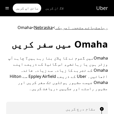
رکزی
واد
Uber
لاگ ان کریں
سائن اپ کریں
ر
ائیں
ریاستہائے متحدہ امریکہ
>
Nebraska
>
Omaha
Omaha میں سفر کریں
Omahaمیں گھوم نے کا پلان بنا رہے ہیں؟ چاہے آپ
وزٹر ہوں یا رہائشی، اس گائیڈ کے ذریعے اپنے
Omaha کے تجربے کا زیادہ سے زیادہ فائدہ
اٹھائیں۔ Uber کے ذریعے Eppley Airfield سے Hilton
Omaha جیسے مشہور ہوٹلوں تک سفر کریں اور
مشہور راستے اور جگہیں دریافت کریں۔
مقام درج کریں