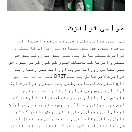
عوامی ٹرانزٹ
شہر میں عوامی نقل و حمل کے متعدد اختیارات
موجود ہیں، جن میں بنیادی طور پر اس کا میٹرو
ٹرانزٹ سسٹم شامل ہے۔ شہر میں بس روٹس ہیں جو
میٹرو ایریا کے مختلف حصوں کو کور کرتی ہیں، جن
میں مقامی روزانہ سروس اور ایک تیز رفتار بس
ٹرانزٹ لائن شامل ہے جسے ORBT کہا جاتا ہے، جو
ڈاج اسٹریٹ کے ساتھ چلتی ہے۔ میٹرو ٹرانزٹ ایک
لچکدار سروس بھی فراہم کرتا ہے جسے میٹرو
فلیکس کہا جاتا ہے، جو مختلف ٹرانزٹ آپشنز کو
آپس میں جوڑتی ہے۔ اگرچہ بس سسٹم وسیع ہے، لیکن
اوماہا کی پھیلی ہوئی ترتیب بعض علاقوں کو کم
قابل رسائی بنا سکتی ہے۔ موسم کی صورتحال اور
شہر کا انفراسٹرکچر سفر کے اوقات پر اثر انداز