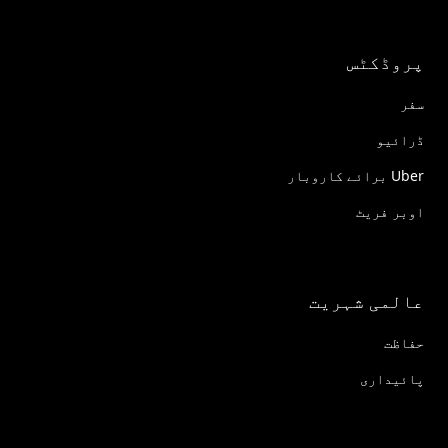
پروڈکٹس
سفر
ڈرائیو
Uber برائے کاروبار
اوبر فریٹ
عالمی شہریت
حفاظت
پائیداری