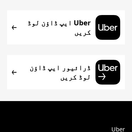
Uber ایپ ڈاؤن لوڈ
کریں
ڈرائیور ایپ ڈاؤن
لوڈ کریں
Uber