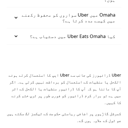
Omaha میں Uber سواروں کو محفوظ رکھنے
میں کیسے مدد کرتا ہے؟
کیا Uber Eats Omaha میں دستیاب ہے؟
Uber ڈرائیورز کی جانب سے Uber ایپ کا استعمال کرتے ہوئے
الکحل یا منشیات کے استعمال کو برداشت نہیں کرتی ہے۔ اگر
آپ کا ماننا ہو کہ آپ کا ڈرائیور منشیات یا الکحل کے اثر
میں ہے تو براہِ کرم ڈرائیور کو فوری طور پر ٹرپ ختم کرنے
کا کہیں۔
کمرشل گاڑیوں پر اضافی ریاستی حکومت کے ٹیکسز لگ سکتے ہیں
جو ٹول کے علاوہ ہوں گے۔