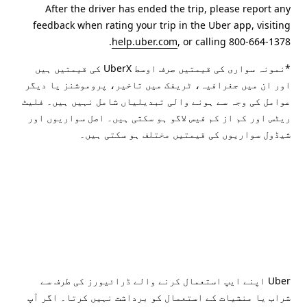
After the driver has ended the trip, please report any
feedback when rating your trip in the Uber app, visiting
help.uber.com
, or calling 800-664-1378.
*نمونہ سواری کی قیمتیں صرف اوسط UberX کی قیمتیں ہیں
اور ان میں جغرافیہ، ٹریفک میں تاخیر، پروموشنز یا دیگر
عوامل کی وجہ سے ہونے والی تبدیلیاں شامل نہیں ہیں۔ فلیٹ
ریٹس اور کم از کم فیس لاگو ہو سکتی ہیں۔ اصل سواریوں اور
شیڈول سواریوں کی قیمتیں مختلف ہو سکتی ہیں۔
Uber اپنے ایپ استعمال کرنے والے ڈرائیورز کی طرف سے
شراب یا منشیات کے استعمال کو برداشت نہیں کرتا۔ اگر آپ