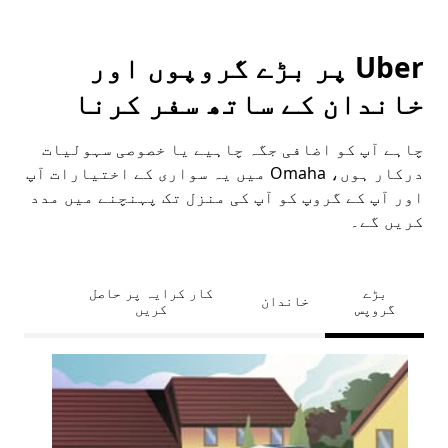
Uber پر بڑے گروپوں اور
خاندان کے ساتھ سفر کرنا
چاہے آپ کو اضافی جگہ چاہیے یا خصوصی سہولیات
درکار ہوں، Omaha میں یہ سواری کے اختیارات آپ
اور آپ کے گروپ کو آپ کی منزل تک پہنچنے میں مدد
کریں گے۔
بڑے
کار کرایہ پر حاصل
خاندان
گروپس
کریں