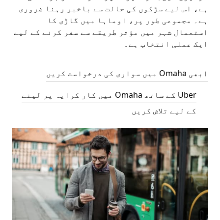
ہے، اس لیے سڑکوں کی حالت سے باخبر رہنا ضروری
ہے۔ مجموعی طور پر، اوماہا میں گاڑی کا
استعمال شہر میں مؤثر طریقے سے سفر کرنے کے لیے
ایک عملی انتخاب ہے۔
ابھی Omaha میں سواری کی درخواست کریں
Uber کے ساتھ Omaha میں کار کرایہ پر لینے
کے لیے تلاش کریں