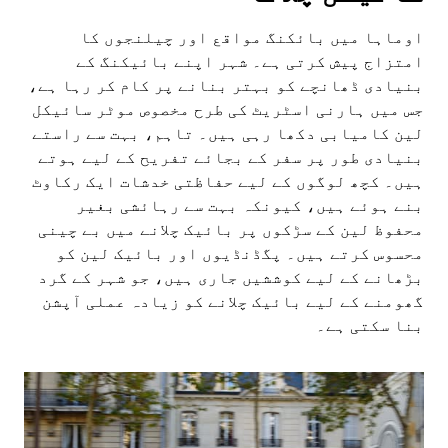
اوماہا میں بائکنگ مواقع اور چیلنجوں کا
امتزاج پیش کرتی ہے۔ شہر اپنے بائیکنگ کے
بنیادی ڈھانچے کو بہتر بنانے پر کام کر رہا ہے،
جس میں ہارنی اسٹریٹ کی طرح مخصوص موٹر سائیکل
لین کامیابی دکھا رہی ہیں۔ تاہم، بہت سے راستے
بنیادی طور پر سفر کے بجائے تفریح کے لیے ہوتے
ہیں۔ کچھ لوگوں کے لیے حفاظتی خدشات ایک رکاوٹ
بنے ہوئے ہیں، کیونکہ بہت سے رہائشی بغیر
محفوظ لین کے سڑکوں پر بائیک چلانے میں بے چینی
محسوس کرتے ہیں۔ پگڈنڈیوں اور بائیک لین کو
بڑھانے کے لیے کوششیں جاری ہیں، جو شہر کے گرد
گھومنے کے لیے بائیک چلانے کو زیادہ عملی آپشن
بنا سکتی ہے۔