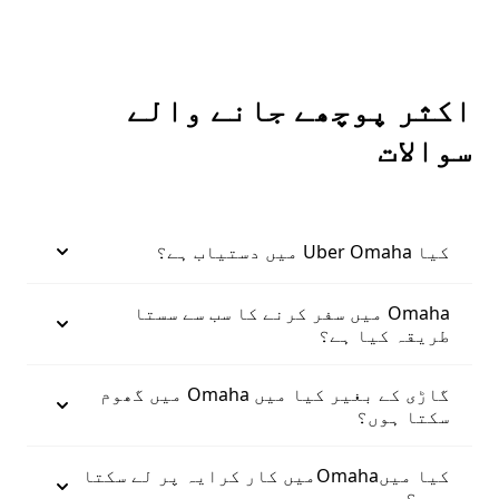
اکثر پوچھے جانے والے
سوالات
کیا Uber Omaha میں دستیاب ہے؟
Omaha میں سفر کرنے کا سب سے سستا
طریقہ کیا ہے؟
گاڑی کے بغیر کیا میں Omaha میں گھوم
سکتا ہوں؟
کیا میںOmahaمیں کار کرایہ پر لے سکتا
ہوں؟