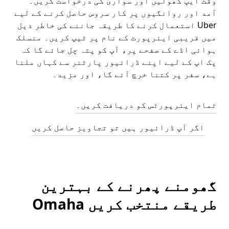
وقت ایپ کھولیں اور سواری کی درخواست کریں۔
آمد اور روانگیوں پر کار سروس حاصل کرنے کے لیے
Uber استعمال کرنے کا طریقہ جاننے کی خاطر ذیل
میں قریبی ایئرپورٹ کے نام پر ٹیپ کریں۔ منسلک
ہوائی اڈے کے صفحے پر، آپ کو پتہ چل جائے گا کہ
پک اپ کے لیے اپنے ڈرائیور پارٹنر سے کہاں ملنا
ہے، سفر پر کتنا خرچ آئے گا، اور مزید۔
تمام ایئرپورٹس کو دریافت کریں۔
اگر آپ ڈرائیور ہیں تو تجاویز حاصل کریں
گھومنے پھرنے کے بہترین
طریقے منتخب کریں Omaha