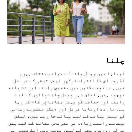
escape
button
to
close
the
calendar.
چلنا
اوماہا میں پیدل چلنے کے مواقع مختلف ہیں،
اگرچہ اس کا انفراسٹرکچر ابھی ترقی کے مراحل
میں ہے۔ کچھ علاقوں میں مخصوص راستے اور فٹ پاتھ
موجود ہیں، لیکن شہر پیدل چلنے والوں کے لیے
رابطہ اور حفاظت کو بہتر بنانے پر کام کر رہا
ہے۔ نارتھ اوماہا ٹریل اور دیگر منصوبے رسائی
کو بہتر بنانے کے لیے بنائے جا رہے ہیں، لیکن
بہت سے راستے زیادہ تر تفریحی مقاصد کے لیے ہیں
نہ کہ روزمرہ سفر کے لیے۔ موسم بھی ایک عنصر ہو