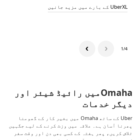
UberXL کے بارے میں مزید جانیں
گروپ 
1/4
Omahaمیں رائیڈ شیئر اور
دیگر خدمات
Uber کے ساتھ Omaha میں بغیر کار کے گھومنا
پھرنا آسان ہے۔ علاقہ میں وزٹ کرنے کے لیے جگہیں
تلاش کریں، پھر ہفتہ کے کسی بھی دن اور وقت سفر