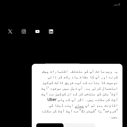
شہر
یہ ویب سائٹ آپ کو متعلقہ اشتہارات پیش
کرنے اور آپ کا مقام یاد رکھ کر ذاتی
نوعیت کا بنانے کے لیے فریق ثالث کوکیز
استعمال کرتی ہے۔ آپ ذیل میں موجود 'آپٹ
آؤٹ' بٹن کو منتخب کر کے ان کوکیز سے آپٹ
.Uber Technologies Inc
2026
©
آؤٹ کر سکتے ہیں۔ اگر آپ کے پاس Uber
اکاؤنٹ ہے، تو آپ
یہاں
اپنے ڈیٹا کی
"فروخت" یا "شیئرنگ" سے آپٹ آؤٹ کر سکتے
ہیں۔
رازداری
ایکسیسیبلٹی
شرائط