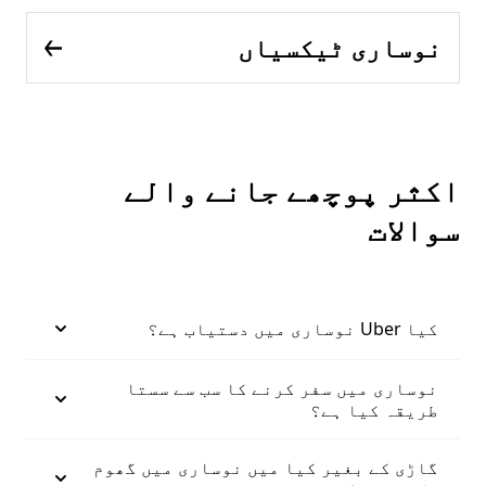
نوساری ٹیکسیاں
اکثر پوچھے جانے والے
سوالات
کیا Uber نوساری میں دستیاب ہے؟
نوساری میں سفر کرنے کا سب سے سستا
طریقہ کیا ہے؟
گاڑی کے بغیر کیا میں نوساری میں گھوم