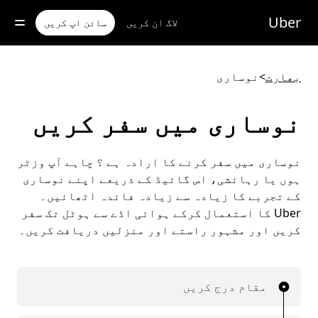
رکزی
واد
Uber
لاگ ان کریں
سائن اپ کریں
ر
ائیں
بھارت
>
نوساری
نوساری میں سفر کریں
نوساری میں سفر کرنے کا ارادہ ہے ؟ چاہے آپ وزٹر
ہوں یا رہائشی، اس گائیڈ کے ذریعے اپنے نوساری
کے تجربے کا زیادہ سے زیادہ فائدہ اٹھائیں۔
Uber کا استعمال کرکے ہوائی اڈے سے ہوٹل تک سفر
کریں اور مشہور راستے اور منزلیں دریافت کریں۔
مقام درج کریں