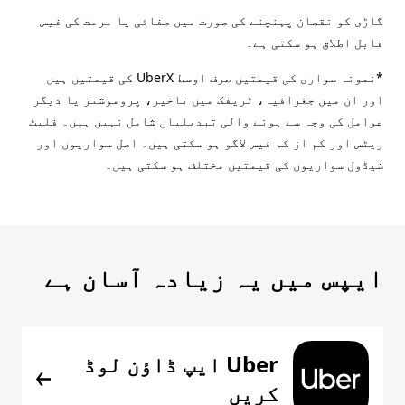
گاڑی کو نقصان پہنچنے کی صورت میں صفائی یا مرمت کی فیس
قابل اطلاق ہو سکتی ہے۔
*نمونہ سواری کی قیمتیں صرف اوسط UberX کی قیمتیں ہیں
اور ان میں جغرافیہ، ٹریفک میں تاخیر، پروموشنز یا دیگر
عوامل کی وجہ سے ہونے والی تبدیلیاں شامل نہیں ہیں۔ فلیٹ
ریٹس اور کم از کم فیس لاگو ہو سکتی ہیں۔ اصل سواریوں اور
شیڈول سواریوں کی قیمتیں مختلف ہو سکتی ہیں۔
ایپس میں یہ زیادہ آسان ہے
Uber ایپ ڈاؤن لوڈ
کریں