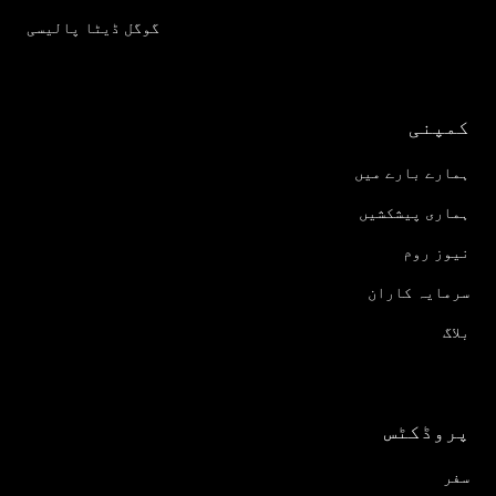
گوگل ڈیٹا پالیسی
کمپنی
ہمارے بارے میں
ہماری پیشکشیں
نیوز روم
سرمایہ کاران
بلاگ
پروڈکٹس
سفر