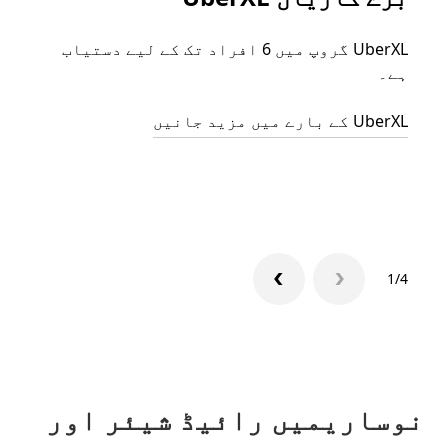
UberXL گروپ میں 6 افراد تک کے لیے دستیاب
جب آپ
ہے۔
رائیڈ
مرضی 
UberXL کے بارے میں مزید جانیں
سکتا
گروپ 
1/4
نوساریمیں رائیڈ شیئر اور