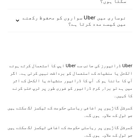
سکتا ہوں؟
نوساری میں Uber سواروں کو محفوظ رکھنے
میں کیسے مدد کرتا ہے؟
Uber ڈرائیورز کی جانب سے Uber ایپ کا استعمال کرتے ہوئے
الکحل یا منشیات کے استعمال کو برداشت نہیں کرتی ہے۔ اگر
آپ کا ماننا ہو کہ آپ کا ڈرائیور منشیات یا الکحل کے اثر
میں ہے تو براہِ کرم ڈرائیور کو فوری طور پر ٹرپ ختم کرنے
کا کہیں۔
کمرشل گاڑیوں پر اضافی ریاستی حکومت کے ٹیکسز لگ سکتے ہیں
جو ٹول کے علاوہ ہوں گے۔
کمرشل گاڑیوں پر ریاستی حکومت کے اضافی ٹیکسز لگ سکتے ہیں
جو ٹول کے علاوہ ہوں گے۔