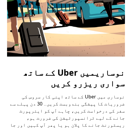
button
to
close
the
calendar.
نوساریمیں Uber کے ساتھ
سواری ریزرو کریں
نوساری میں Uber کے ساتھ اپنی کار سروس کی
ضروریات کا پیشگی بندوبست کریں۔ 30 دن پہلے سے
سفر کی درخواست کریں، چاہے آپ کو ایئرپورٹ
جانے کے لیے ٹرانسپورٹیشن کی ضرورت ہو،
ریسٹورنٹ جانے کا پلان ہو یا پھر آپ کہیں اور جا