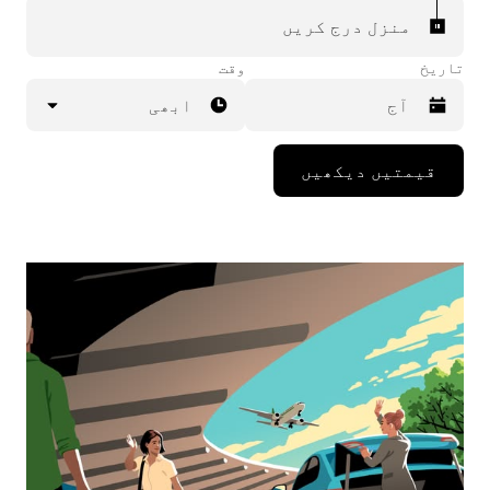
منزل درج کریں
تاریخ
وقت
ابھی
Press
قیمتیں دیکھیں
the
down
arrow
key
to
interact
with
the
calendar
and
select
a
date.
Press
the
escape