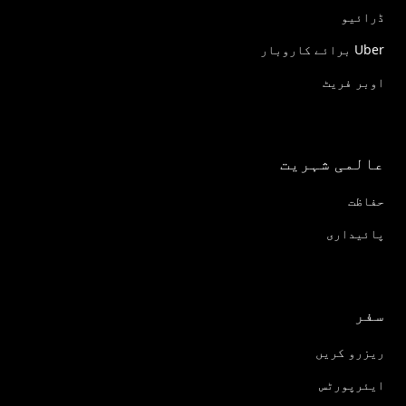
ڈرائیو
Uber برائے کاروبار
اوبر فریٹ
عالمی شہریت
حفاظت
پائیداری
سفر
ریزرو کریں
ایئرپورٹس