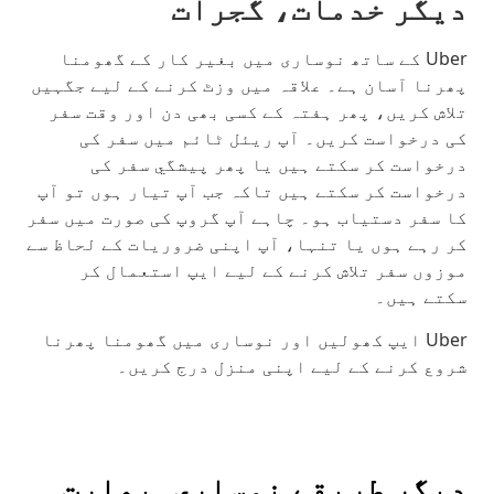
دیگر خدمات، گجرات
Uber کے ساتھ نوساری میں بغیر کار کے گھومنا
پھرنا آسان ہے۔ علاقہ میں وزٹ کرنے کے لیے جگہیں
تلاش کریں، پھر ہفتہ کے کسی بھی دن اور وقت سفر
کی درخواست کریں۔ آپ ریئل ٹائم میں سفر کی
درخواست کر سکتے ہیں یا پھر پیشگي سفر کی
درخواست کر سکتے ہیں تاکہ جب آپ تیار ہوں تو آپ
کا سفر دستیاب ہو۔ چاہے آپ گروپ کی صورت میں سفر
کر رہے ہوں یا تنہا، آپ اپنی ضروریات کے لحاظ سے
موزوں سفر تلاش کرنے کے لیے ایپ استعمال کر
سکتے ہیں۔
Uber ایپ کھولیں اور نوساری میں گھومنا پھرنا
شروع کرنے کے لیے اپنی منزل درج کریں۔
دیگر طریقے نوساری, بھارت