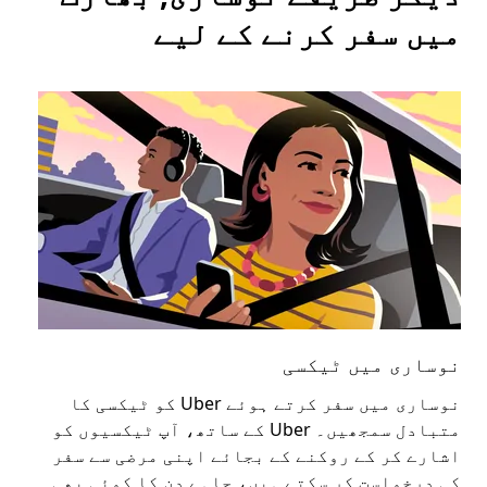
میں سفر کرنے کے لیے
نوساری میں ٹیکسی
نو
نوساری میں سفر کرتے ہوئے Uber کو ٹیکسی کا
عوا
متبادل سمجھیں۔ Uber کے ساتھ، آپ ٹیکسیوں کو
کا 
اشارے کر کے روکنے کے بجائے اپنی مرضی سے سفر
اپن
کی درخواست کر سکتے ہیں، چاہے دن کا کوئی بھی