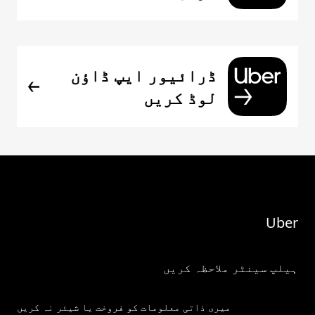
ڈرائیور ایپ ڈاؤن
لوڈ کریں
Uber
ہیلپ سینٹر ملاحظہ کریں
میری ذاتی معلومات کو فروخت یا شیئر نہ کریں