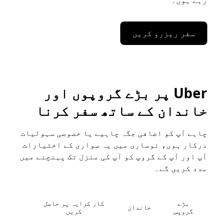
رہے ہوں۔
سفر ریزرو کریں
Uber پر بڑے گروپوں اور
خاندان کے ساتھ سفر کرنا
چاہے آپ کو اضافی جگہ چاہیے یا خصوصی سہولیات
درکار ہوں، نوساری میں یہ سواری کے اختیارات
آپ اور آپ کے گروپ کو آپ کی منزل تک پہنچنے میں
مدد کریں گے۔
بڑے
کار کرایہ پر حاصل
خاندان
گروپس
کریں