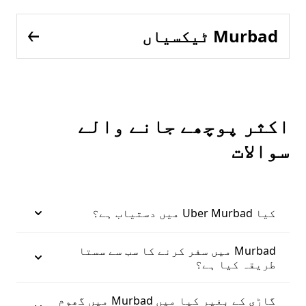
Murbad ٹیکسیاں
اکثر پوچھے جانے والے
سوالات
کیا Uber Murbad میں دستیاب ہے؟
Murbad میں سفر کرنے کا سب سے سستا
طریقہ کیا ہے؟
گاڑی کے بغیر کیا میں Murbad میں گھوم