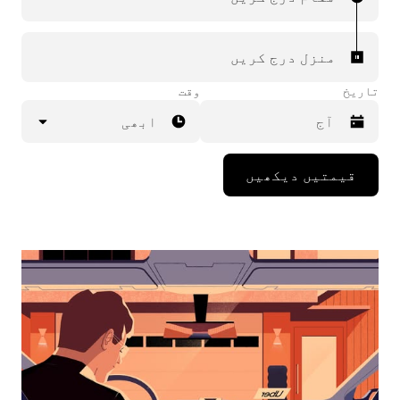
منزل درج کریں
تاریخ
وقت
ابھی
Press
قیمتیں دیکھیں
the
down
arrow
key
to
interact
with
the
calendar
and
select
a
date.
Press