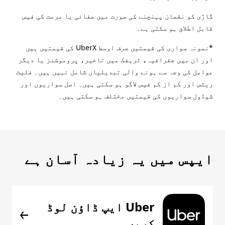
گاڑی کو نقصان پہنچنے کی صورت میں صفائی یا مرمت کی فیس
قابل اطلاق ہو سکتی ہے۔
*نمونہ سواری کی قیمتیں صرف اوسط UberX کی قیمتیں ہیں
اور ان میں جغرافیہ، ٹریفک میں تاخیر، پروموشنز یا دیگر
عوامل کی وجہ سے ہونے والی تبدیلیاں شامل نہیں ہیں۔ فلیٹ
ریٹس اور کم از کم فیس لاگو ہو سکتی ہیں۔ اصل سواریوں اور
شیڈول سواریوں کی قیمتیں مختلف ہو سکتی ہیں۔
ایپس میں یہ زیادہ آسان ہے
Uber ایپ ڈاؤن لوڈ
کریں