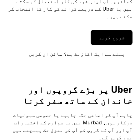
کمائیں۔ آپ اپنی خود کی کار استعمال کر سکتے
ہیں یا Uber کے ذریعے کرائے کی کار کا انتخاب کر
سکتے ہیں۔
شروع کریں
پہلے سے ایک اکاؤنٹ ہے؟ سائن ان کریں
Uber پر بڑے گروپوں اور
خاندان کے ساتھ سفر کرنا
چاہے آپ کو اضافی جگہ چاہیے یا خصوصی سہولیات
درکار ہوں، Murbad میں یہ سواری کے اختیارات
آپ اور آپ کے گروپ کو آپ کی منزل تک پہنچنے میں
مدد کریں گے۔