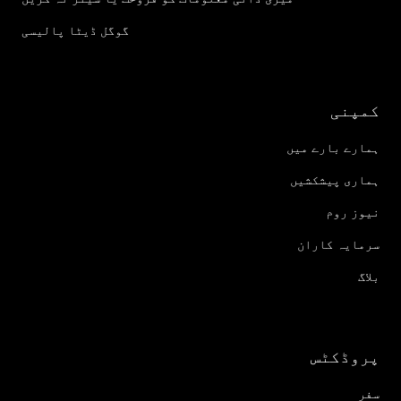
گوگل ڈیٹا پالیسی
کمپنی
ہمارے بارے میں
ہماری پیشکشیں
نیوز روم
سرمایہ کاران
بلاگ
پروڈکٹس
سفر