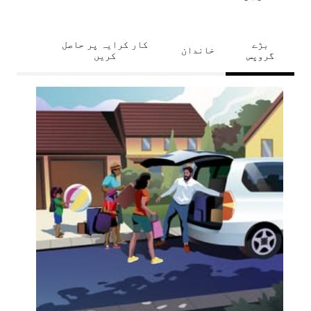
بڑے
کار کرایہ پر حاصل
خاندان
گروپس
کریں