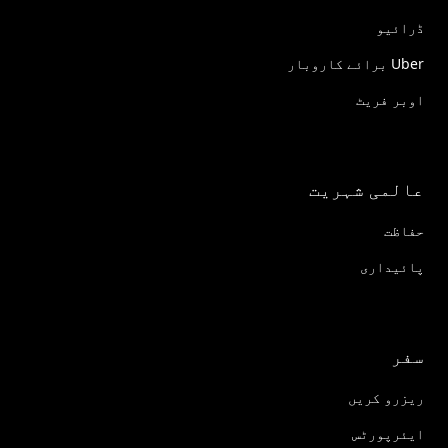
ڈرائیو
Uber برائے کاروبار
اوبر فریٹ
عالمی شہریت
حفاظت
پائیداری
سفر
ریزرو کریں
ایئرپورٹس