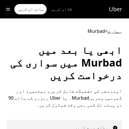
رکزی
واد
Uber
لاگ ان کریں
سائن اپ کریں
ر
ائیں
بھارت
>
Murbad
ابھی یا بعد میں
Murbad میں سواری کی
درخواست کریں
اپنے سفر کی تفصیلات شامل کریں، بیٹھیں، اور
گھومیں پھریںMurbad۔ یا Uber ریزرو کے ساتھ 90
دن پہلے تک کسی بھی وقت شیڈول کریں۔
مقام درج کریں