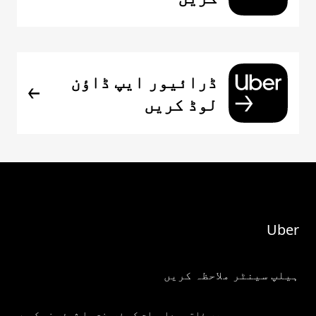
ڈرائیور ایپ ڈاؤن
لوڈ کریں
Uber
ہیلپ سینٹر ملاحظہ کریں
میری ذاتی معلومات کو فروخت یا شیئر نہ کریں