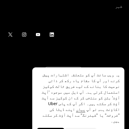
شہر
یہ ویب سائٹ آپ کو متعلقہ اشتہارات پیش
کرنے اور آپ کا مقام یاد رکھ کر ذاتی
نوعیت کا بنانے کے لیے فریق ثالث کوکیز
استعمال کرتی ہے۔ آپ ذیل میں موجود 'آپٹ
آؤٹ' بٹن کو منتخب کر کے ان کوکیز سے آپٹ
.Uber Technologies Inc
2026
©
آؤٹ کر سکتے ہیں۔ اگر آپ کے پاس Uber
اکاؤنٹ ہے، تو آپ
یہاں
اپنے ڈیٹا کی
"فروخت" یا "شیئرنگ" سے آپٹ آؤٹ کر سکتے
ہیں۔
رازداری
ایکسیسیبلٹی
شرائط