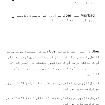
سکتا ہوں؟
Murbad میں Uber سواروں کو محفوظ رکھنے
میں کیسے مدد کرتا ہے؟
Uber ڈرائیورز کی جانب سے Uber ایپ کا استعمال کرتے ہوئے
الکحل یا منشیات کے استعمال کو برداشت نہیں کرتی ہے۔ اگر
آپ کا ماننا ہو کہ آپ کا ڈرائیور منشیات یا الکحل کے اثر
میں ہے تو براہِ کرم ڈرائیور کو فوری طور پر ٹرپ ختم کرنے
کا کہیں۔
کمرشل گاڑیوں پر اضافی ریاستی حکومت کے ٹیکسز لگ سکتے ہیں
جو ٹول کے علاوہ ہوں گے۔
کمرشل گاڑیوں پر ریاستی حکومت کے اضافی ٹیکسز لگ سکتے ہیں
جو ٹول کے علاوہ ہوں گے۔