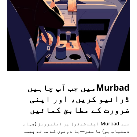
the
escape
button
to
close
the
calendar.
Murbadمیں جب آپ چاہیں
ڈرائیو کریں، اور اپنی
ضرورت کے مطابق کمائیں
میں Murbad اپنے شیڈول پر ڈیلیوریز (جہاں
دستیاب ہو) یا سفر—یا دونوں کے ساتھ پیسہ