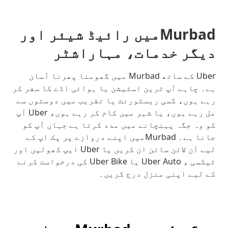
Murbadمیں رائیڈ شیئر اور
دیگر خدمات، مہاراشٹر
Uber کے ساتھ Murbad میں گھومنا پھرنا آسان
ہے۔ چاہے آپ ٹرین اسٹیشن یا ہوائی اڈے کا سفر کر
رہے ہوں، کسی ریسٹورنٹ یا تقریب میں دوستوں سے
مل رہے ہوں، یا شہر میں کام کر رہے ہوں، Uber آپ
کو وہ جگہ پہنچانے میں مدد کرتا ہے جہاں آپ کو
جانا ہے۔ Murbadمیں اپنے دروازے پر پک اپ کے
لیے آن لائن سائن ان کریں یا Uber ایپ کھولیں اور
ٹیکسی ، Uber Auto یا Uber Bike کی درخواست کرنے
کے لیے اپنی منزل درج کریں۔