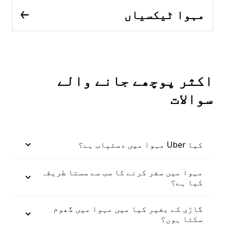
مہوا ٹیکسیاں
اکثر پوچھے جانے والے
سوالات
کیا Uber مہوا میں دستیاب ہے؟
مہوا میں سفر کرنے کا سب سے سستا طریقہ
کیا ہے؟
گاڑی کے بغیر کیا میں مہوا میں گھوم
سکتا ہوں؟