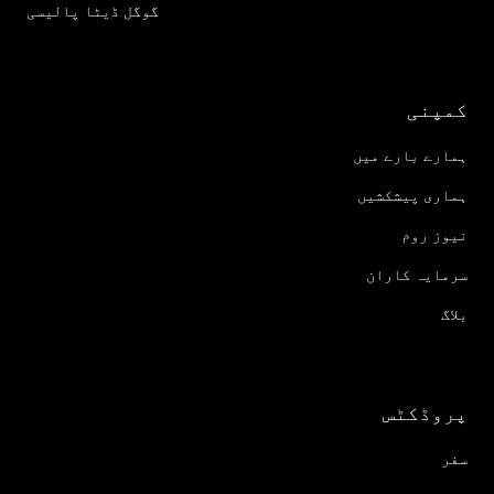
گوگل ڈیٹا پالیسی
کمپنی
ہمارے بارے میں
ہماری پیشکشیں
نیوز روم
سرمایہ کاران
بلاگ
پروڈکٹس
سفر