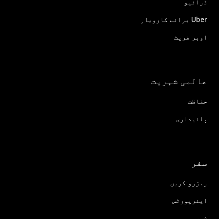
ڈرائیو
Uber برائے کاروبار
اوبر فریٹ
عالمی شہریت
حفاظت
پائیداری
سفر
ریزرو کریں
ایئرپورٹس
شہر