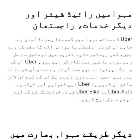
مہوامیں رائیڈ شیئر اور
دیگر خدمات، راجستھان
Uber کے ساتھ مہوا میں گھومنا پھرنا آسان ہے۔
چاہے آپ ٹرین اسٹیشن یا ہوائی اڈے کا سفر کر رہے
ہوں، کسی ریسٹورنٹ یا تقریب میں دوستوں سے مل
رہے ہوں، یا شہر میں کام کر رہے ہوں، Uber آپ کو
وہ جگہ پہنچانے میں مدد کرتا ہے جہاں آپ کو جانا
ہے۔ مہوامیں اپنے دروازے پر پک اپ کے لیے آن لائن
سائن ان کریں یا Uber ایپ کھولیں اور ٹیکسی ،
Uber Auto یا Uber Bike کی درخواست کرنے کے لیے
اپنی منزل درج کریں۔
دیگر طریقے مہوا, بھارت میں