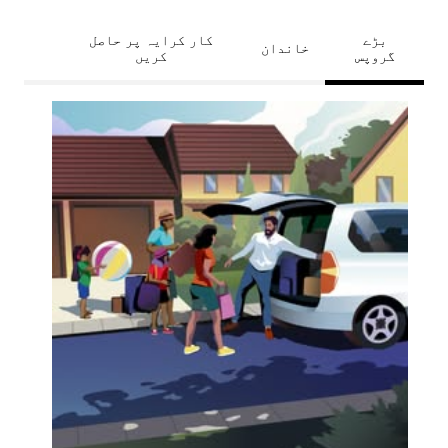
بڑے
کار کرایہ پر حاصل
خاندان
گروپس
کریں