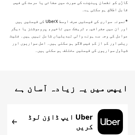
گاڑی کو نقصان پہنچنے کی صورت میں صفائی یا مرمت کی فیس
قابل اطلاق ہو سکتی ہے۔
*نمونہ سواری کی قیمتیں صرف اوسط UberX کی قیمتیں ہیں
اور ان میں جغرافیہ، ٹریفک میں تاخیر، پروموشنز یا دیگر
عوامل کی وجہ سے ہونے والی تبدیلیاں شامل نہیں ہیں۔ فلیٹ
ریٹس اور کم از کم فیس لاگو ہو سکتی ہیں۔ اصل سواریوں اور
شیڈول سواریوں کی قیمتیں مختلف ہو سکتی ہیں۔
ایپس میں یہ زیادہ آسان ہے
Uber ایپ ڈاؤن لوڈ
کریں