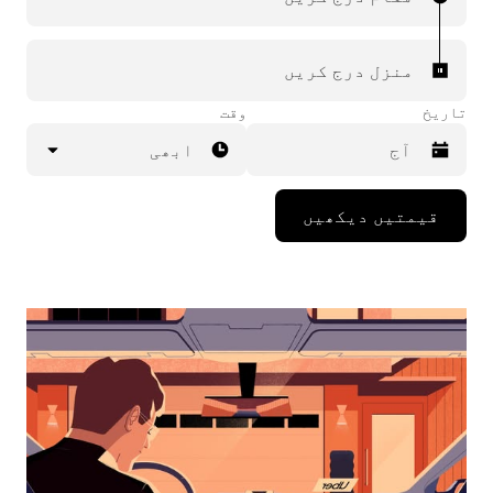
منزل درج کریں
تاریخ
وقت
ابھی
Press
قیمتیں دیکھیں
the
down
arrow
key
to
interact
with
the
calendar
and
select
a
date.
Press