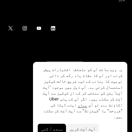
یہ ویب سائٹ آپ کو متعلقہ اشتہارات پیش
کرنے اور آپ کا مقام یاد رکھ کر ذاتی
نوعیت کا بنانے کے لیے فریق ثالث کوکیز
استعمال کرتی ہے۔ آپ ذیل میں موجود 'آپٹ
آؤٹ' بٹن کو منتخب کر کے ان کوکیز سے آپٹ
.Uber Technologies Inc
2026
©
آؤٹ کر سکتے ہیں۔ اگر آپ کے پاس Uber
اکاؤنٹ ہے، تو آپ
یہاں
اپنے ڈیٹا کی
"فروخت" یا "شیئرنگ" سے آپٹ آؤٹ کر سکتے
ہیں۔
رازداری
ایکسیسیبلٹی
شرائط
آپٹ آؤٹ کریں
سمجھ آ گئی