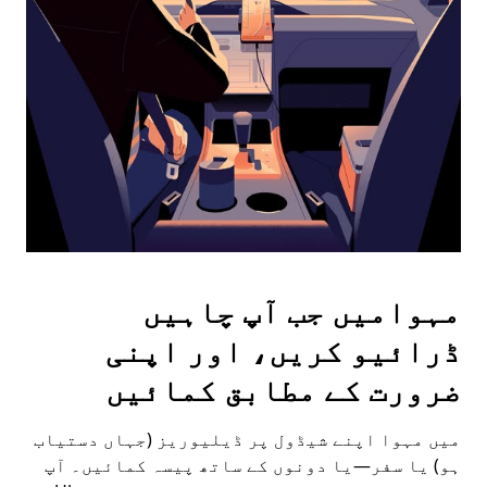
the
escape
button
to
close
the
calendar.
مہوامیں جب آپ چاہیں
ڈرائیو کریں، اور اپنی
ضرورت کے مطابق کمائیں
میں مہوا اپنے شیڈول پر ڈیلیوریز (جہاں دستیاب
ہو) یا سفر—یا دونوں کے ساتھ پیسہ کمائیں۔ آپ