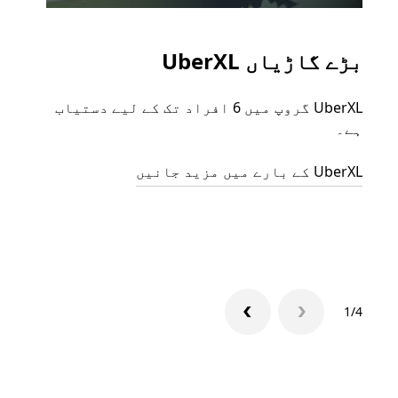
بڑے گاڑیاں UberXL
گرو
UberXL گروپ میں 6 افراد تک کے لیے دستیاب
جب آپ
ہے۔
رائیڈ
مرضی 
UberXL کے بارے میں مزید جانیں
سکتا
گروپ 
1/4