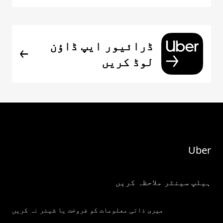
ڈرائیور ایپ ڈاؤن
لوڈ کریں
Uber
ہیلپ سینٹر ملاحظہ کریں
میری ذاتی معلومات کو فروخت یا شیئر نہ کریں