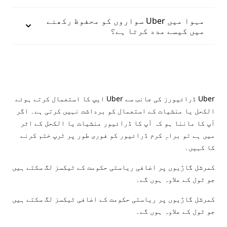
مہوا میں Uber سواروں کو محفوظ رکھنے
میں کیسے مدد کرتا ہے؟
Uber ڈرائیورز کی جانب سے Uber ایپ کا استعمال کرتے ہوئے
الکحل یا منشیات کے استعمال کو برداشت نہیں کرتی ہے۔ اگر
آپ کا ماننا ہو کہ آپ کا ڈرائیور منشیات یا الکحل کے اثر
میں ہے تو براہِ کرم ڈرائیور کو فوری طور پر ٹرپ ختم کرنے
کا کہیں۔
کمرشل گاڑیوں پر اضافی ریاستی حکومت کے ٹیکسز لگ سکتے ہیں
جو ٹول کے علاوہ ہوں گے۔
کمرشل گاڑیوں پر ریاستی حکومت کے اضافی ٹیکسز لگ سکتے ہیں
جو ٹول کے علاوہ ہوں گے۔