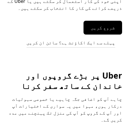
اپنی خود کی کار استعمال کر سکتے ہیں یا Uber کے
ذریعے کرائے کی کار کا انتخاب کر سکتے ہیں۔
شروع کریں
پہلے سے ایک اکاؤنٹ ہے؟ سائن ان کریں
Uber پر بڑے گروپوں اور
خاندان کے ساتھ سفر کرنا
چاہے آپ کو اضافی جگہ چاہیے یا خصوصی سہولیات
درکار ہوں، مہوا میں یہ سواری کے اختیارات آپ
اور آپ کے گروپ کو آپ کی منزل تک پہنچنے میں مدد
کریں گے۔