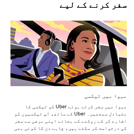
سفر کرنے کے لیے
مہوا میں ٹیکسی
مہ
مہوا میں سفر کرتے ہوئے Uber کو ٹیکسی کا
عوا
متبادل سمجھیں۔ Uber کے ساتھ، آپ ٹیکسیوں کو
کا 
اشارے کر کے روکنے کے بجائے اپنی مرضی سے سفر
اپن
کی درخواست کر سکتے ہیں، چاہے دن کا کوئی بھی