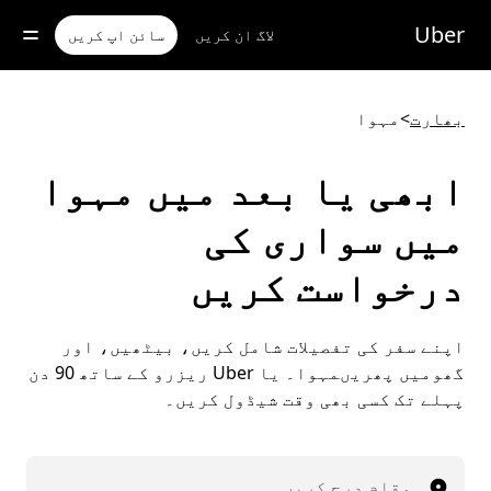
رکزی
واد
Uber
لاگ ان کریں
سائن اپ کریں
ر
ائیں
بھارت
>
مہوا
ابھی یا بعد میں مہوا
میں سواری کی
درخواست کریں
اپنے سفر کی تفصیلات شامل کریں، بیٹھیں، اور
گھومیں پھریںمہوا۔ یا Uber ریزرو کے ساتھ 90 دن
پہلے تک کسی بھی وقت شیڈول کریں۔
مقام درج کریں