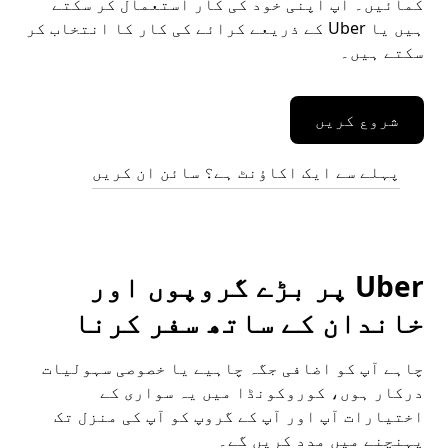
کمائیں۔ آپ اپنی خود کی کار استعمال کر سکتے
ہیں یا Uber کے ذریعے کرائے کی کار کا انتخاب کر
سکتے ہیں۔
شروع کریں
پہلے سے ایک اکاؤنٹ ہے؟ سائن ان کریں
Uber پر بڑے گروپوں اور
خاندان کے ساتھ سفر کرنا
چاہے آپ کو اضافی جگہ چاہیے یا خصوصی سہولیات
درکار ہوں، کوروکونڈا میں یہ سواری کے
اختیارات آپ اور آپ کے گروپ کو آپ کی منزل تک
پہنچنے میں مدد کریں گے۔