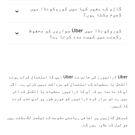
گاڑی کے بغیر کیا میں کوروکونڈا میں
گھوم سکتا ہوں؟
کوروکونڈا میں Uber سواروں کو محفوظ
رکھنے میں کیسے مدد کرتا ہے؟
Uber ڈرائیورز کی جانب سے Uber ایپ کا استعمال کرتے ہوئے
الکحل یا منشیات کے استعمال کو برداشت نہیں کرتی ہے۔ اگر
آپ کا ماننا ہو کہ آپ کا ڈرائیور منشیات یا الکحل کے اثر
میں ہے تو براہِ کرم ڈرائیور کو فوری طور پر ٹرپ ختم کرنے
کا کہیں۔
کمرشل گاڑیوں پر اضافی ریاستی حکومت کے ٹیکسز لگ سکتے ہیں
جو ٹول کے علاوہ ہوں گے۔