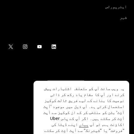
ایئرپورٹس
شہر
یہ ویب سائٹ آپ کو متعلقہ اشتہارات پیش
کرنے اور آپ کا مقام یاد رکھ کر ذاتی
نوعیت کا بنانے کے لیے فریق ثالث کوکیز
استعمال کرتی ہے۔ آپ ذیل میں موجود 'آپٹ
آؤٹ' بٹن کو منتخب کر کے ان کوکیز سے آپٹ
.Uber Technologies Inc
2026
©
آؤٹ کر سکتے ہیں۔ اگر آپ کے پاس Uber
اکاؤنٹ ہے، تو آپ
یہاں
اپنے ڈیٹا کی
"فروخت" یا "شیئرنگ" سے آپٹ آؤٹ کر سکتے