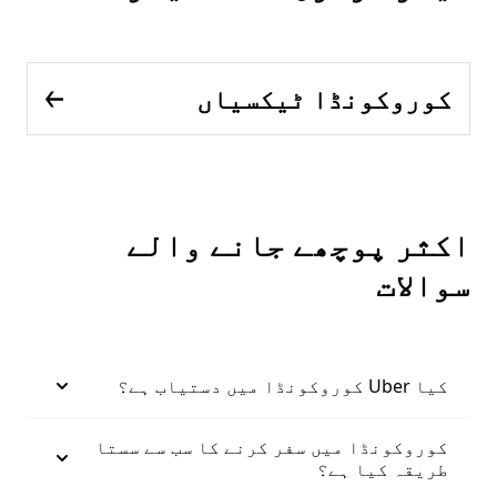
کوروکونڈا ٹیکسیاں
اکثر پوچھے جانے والے
سوالات
کیا Uber کوروکونڈا میں دستیاب ہے؟
کوروکونڈا میں سفر کرنے کا سب سے سستا
طریقہ کیا ہے؟