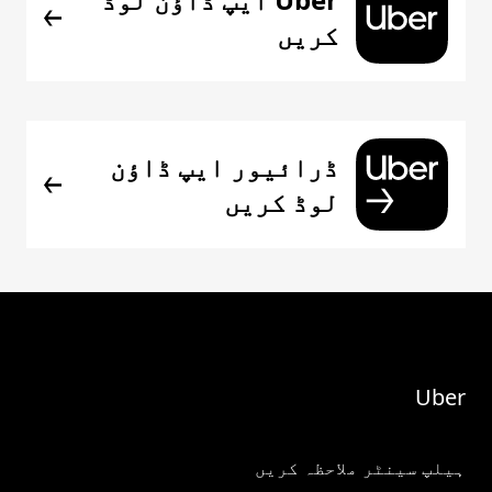
کریں
ڈرائیور ایپ ڈاؤن
لوڈ کریں
Uber
ہیلپ سینٹر ملاحظہ کریں