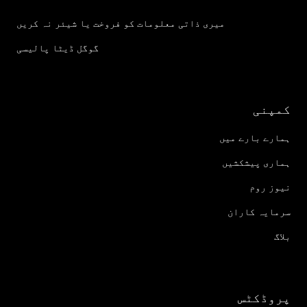
میری ذاتی معلومات کو فروخت یا شیئر نہ کریں
گوگل ڈیٹا پالیسی
کمپنی
ہمارے بارے میں
ہماری پیشکشیں
نیوز روم
سرمایہ کاران
بلاگ
پروڈکٹس