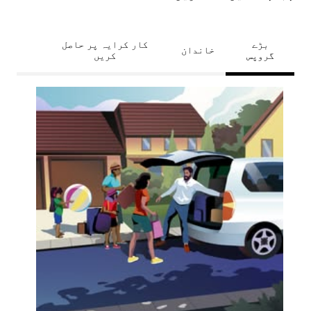
بڑے
کار کرایہ پر حاصل
خاندان
گروپس
کریں