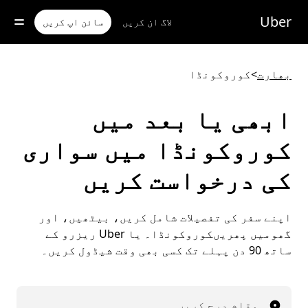
رکزی
واد
Uber
لاگ ان کریں
سائن اپ کریں
ر
ائیں
بھارت
>
کوروکونڈا
ابھی یا بعد میں
کوروکونڈا میں سواری
کی درخواست کریں
اپنے سفر کی تفصیلات شامل کریں، بیٹھیں، اور
گھومیں پھریںکوروکونڈا۔ یا Uber ریزرو کے
ساتھ 90 دن پہلے تک کسی بھی وقت شیڈول کریں۔
مقام درج کریں