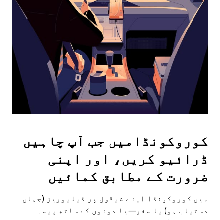
the
escape
button
to
close
the
calendar.
کوروکونڈامیں جب آپ چاہیں
ڈرائیو کریں، اور اپنی
ضرورت کے مطابق کمائیں
میں کوروکونڈا اپنے شیڈول پر ڈیلیوریز (جہاں
دستیاب ہو) یا سفر—یا دونوں کے ساتھ پیسہ