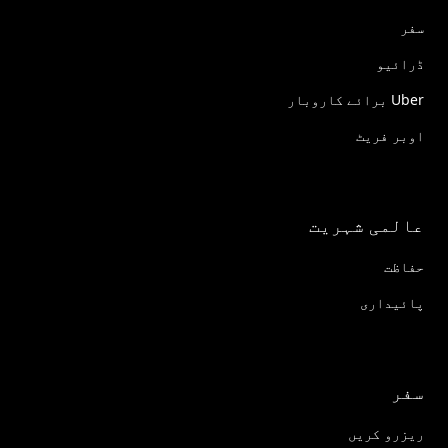
سفر
ڈرائیو
Uber برائے کاروبار
اوبر فریٹ
عالمی شہریت
حفاظت
پائیداری
سفر
ریزرو کریں