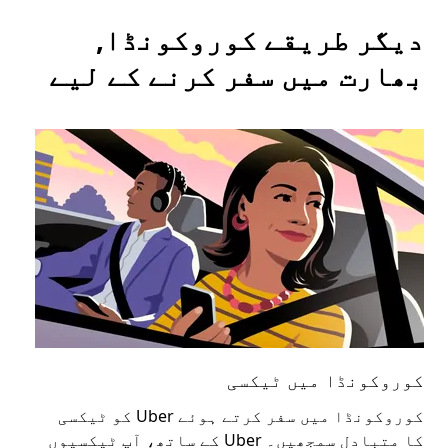
دیگر طریقے کوروکونڈا,
بھارت میں سفر کرنے کے لیے
کوروکونڈا میں ٹیکسی
کو
کوروکونڈا میں سفر کرتے ہوئے Uber کو ٹیکسی
عوا
کا متبادل سمجھیں۔ Uber کے ساتھ، آپ ٹیکسیوں
کا 