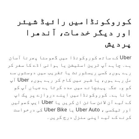
کوروکونڈامیں رائیڈ شیئر
اور دیگر خدمات، آندھرا
پردیش
Uber کے ساتھ کوروکونڈا میں گھومنا پھرنا آسان
ہے۔ چاہے آپ ٹرین اسٹیشن یا ہوائی اڈے کا سفر کر
رہے ہوں، کسی ریسٹورنٹ یا تقریب میں دوستوں سے
مل رہے ہوں، یا شہر میں کام کر رہے ہوں، Uber آپ
کو وہ جگہ پہنچانے میں مدد کرتا ہے جہاں آپ کو
جانا ہے۔ کوروکونڈامیں اپنے دروازے پر پک اپ
کے لیے آن لائن سائن ان کریں یا Uber ایپ کھولیں
اور ٹیکسی ، Uber Auto یا Uber Bike کی درخواست
کرنے کے لیے اپنی منزل درج کریں۔