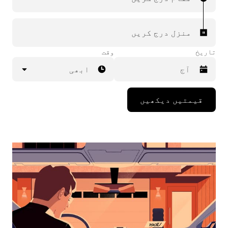
منزل درج کریں
تاریخ
وقت
ابھی
Press
قیمتیں دیکھیں
the
down
arrow
key
to
interact
with
the
calendar
and
select
a
date.
Press