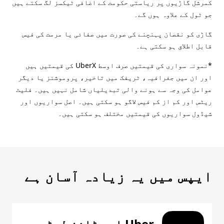
کمرشل گاڑیوں پر ریاستی حکومت کے اضافی ٹیکسز لگ سکتے ہیں
جو ٹول کے علاوہ ہوں گے۔
گاڑی کو نقصان پہنچنے کی صورت میں صفائی یا مرمت کی فیس
قابل اطلاق ہو سکتی ہے۔
*نمونہ سواری کی قیمتیں صرف اوسط UberX کی قیمتیں ہیں
اور ان میں جغرافیہ، ٹریفک میں تاخیر، پروموشنز یا دیگر
عوامل کی وجہ سے ہونے والی تبدیلیاں شامل نہیں ہیں۔ فلیٹ
ریٹس اور کم از کم فیس لاگو ہو سکتی ہیں۔ اصل سواریوں اور
شیڈول سواریوں کی قیمتیں مختلف ہو سکتی ہیں۔
ایپس میں یہ زیادہ آسان ہے
Uber ایپ ڈاؤن لوڈ