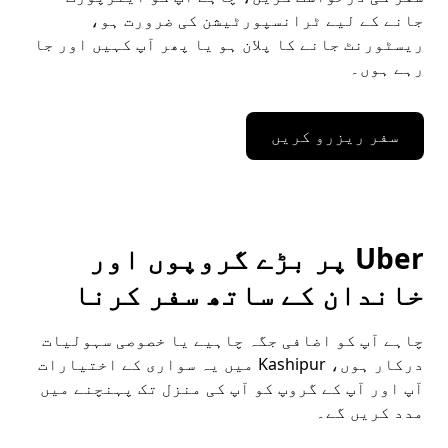
جانے کے لیے ٹرانسپورٹیشن کی ضرورت ہو،
ریسٹورنٹ جانے کا پلان ہو یا پھر آپ کہیں اور جا
رہے ہوں۔
سفر ریزرو کریں
Uber پر بڑے گروپوں اور
خاندان کے ساتھ سفر کرنا
چاہے آپ کو اضافی جگہ چاہیے یا خصوصی سہولیات
درکار ہوں، Kashipur میں یہ سواری کے اختیارات
آپ اور آپ کے گروپ کو آپ کی منزل تک پہنچنے میں
مدد کریں گے۔