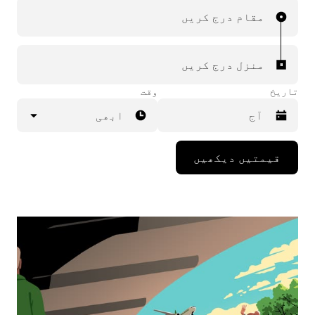
مقام درج کریں
منزل درج کریں
تاریخ
وقت
ابھی
Press
قیمتیں دیکھیں
the
down
arrow
key
to
interact
with
the
calendar
and
select
a
date.