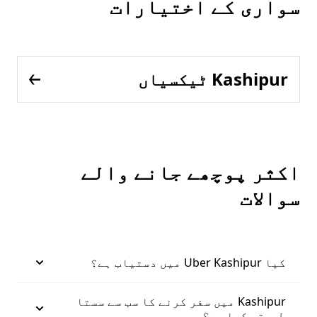
سواری کے اختیارات
Kashipur ٹیکسیاں
اکثر پوچھے جانے والے
سوالات
کیا Uber Kashipur میں دستیاب ہے؟
Kashipur میں سفر کرنے کا سب سے سستا
طریقہ کیا ہے؟