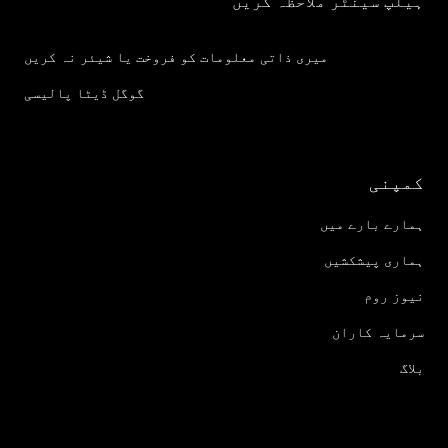
ہیلپ سینٹر ملاحظہ کریں
میری ذاتی معلومات کو فروخت یا شیئر نہ کریں
گوگل ڈیٹا پالیسی
کمپنی
ہمارے بارے میں
ہماری پیشکشیں
نیوز روم
سرمایہ کاران
بلاگ