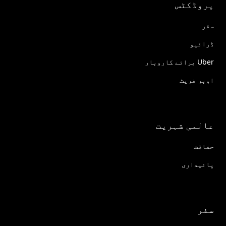
پروڈکٹس
سفر
ڈرائیو
Uber برائے کاروبار
اوبر فریٹ
عالمی شہریت
حفاظت
پائیداری
سفر