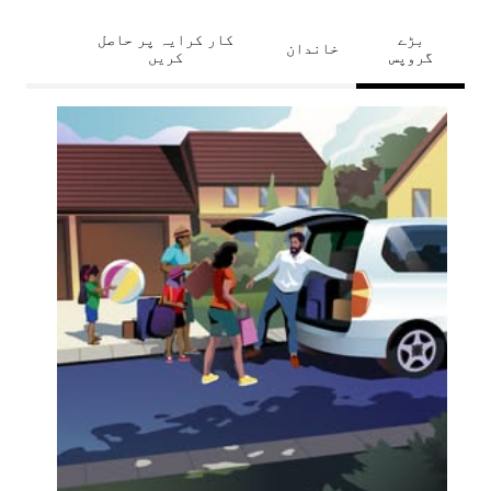
بڑے
کار کرایہ پر حاصل
خاندان
گروپس
کریں