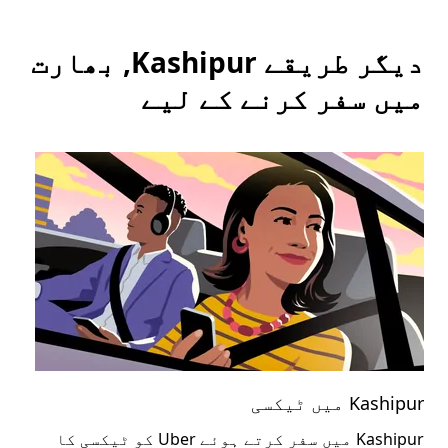
دیگر طریقے Kashipur, بھارت
میں سفر کرنے کے لیے
Kashipur میں ٹیکسی
ashipur
Kashipur میں سفر کرتے ہوئے Uber کو ٹیکسی کا
عوا