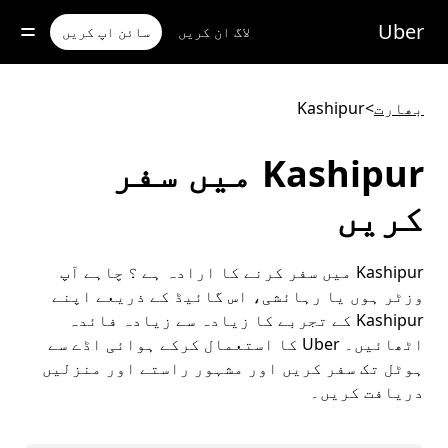
رکزی
واد
Uber
لاگ ان کریں
سائن اپ کریں
ر
ائیں
بھارت
>
Kashipur
Kashipur میں سفر
کریں
Kashipur میں سفر کرنے کا ارادہ ہے ؟ چاہے آپ
وزٹر ہوں یا رہائشی، اس گائیڈ کے ذریعے اپنے
Kashipur کے تجربے کا زیادہ سے زیادہ فائدہ
اٹھائیں۔ Uber کا استعمال کرکے ہوائی اڈے سے
ہوٹل تک سفر کریں اور مشہور راستے اور منزلیں
دریافت کریں۔