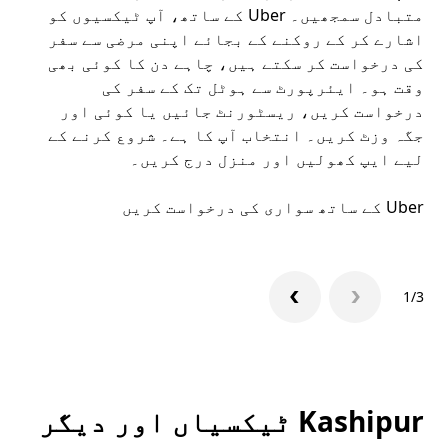
متبادل سمجھیں۔ Uber کے ساتھ، آپ ٹیکسیوں کو
کا 
اشارے کر کے روکنے کے بجائے اپنی مرضی سے سفر
اپن
کی درخواست کر سکتے ہیں، چاہے دن کا کوئی بھی
وقت ہو۔ ایئرپورٹ سے ہوٹل تک کے سفر کی
ملا
درخواست کریں، ریسٹورنٹ جائیں یا کوئی اور
جگہ وزٹ کریں۔ انتخاب آپ کا ہے۔ شروع کرنے کے
لیے ایپ کھولیں اور منزل درج کریں۔
میں
Uber کے ساتھ سواری کی درخواست کریں
Uber ایپ
1/3
Kashipur ٹیکسیاں اور دیگر