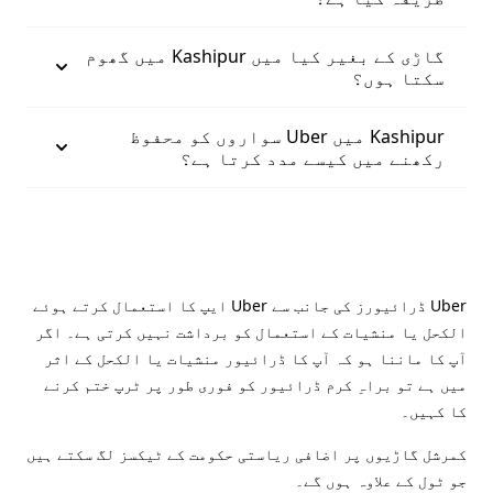
گاڑی کے بغیر کیا میں Kashipur میں گھوم
سکتا ہوں؟
Kashipur میں Uber سواروں کو محفوظ
رکھنے میں کیسے مدد کرتا ہے؟
Uber ڈرائیورز کی جانب سے Uber ایپ کا استعمال کرتے ہوئے
الکحل یا منشیات کے استعمال کو برداشت نہیں کرتی ہے۔ اگر
آپ کا ماننا ہو کہ آپ کا ڈرائیور منشیات یا الکحل کے اثر
میں ہے تو براہِ کرم ڈرائیور کو فوری طور پر ٹرپ ختم کرنے
کا کہیں۔
کمرشل گاڑیوں پر اضافی ریاستی حکومت کے ٹیکسز لگ سکتے ہیں
جو ٹول کے علاوہ ہوں گے۔