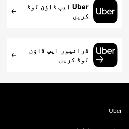
Uber ایپ ڈاؤن لوڈ
کریں
ڈرائیور ایپ ڈاؤن
لوڈ کریں
Uber