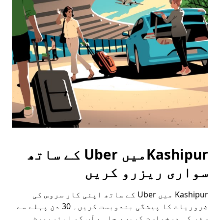
Press
the
escape
button
to
close
the
calendar.
Kashipurمیں Uber کے ساتھ
سواری ریزرو کریں
Kashipur میں Uber کے ساتھ اپنی کار سروس کی
ضروریات کا پیشگی بندوبست کریں۔ 30 دن پہلے سے
سفر کی درخواست کریں، چاہے آپ کو ایئرپورٹ