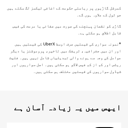
کمرشل گاڑیوں پر ریاستی حکومت کے اضافی ٹیکسز لگ سکتے ہیں
جو ٹول کے علاوہ ہوں گے۔
گاڑی کو نقصان پہنچنے کی صورت میں صفائی یا مرمت کی فیس
قابل اطلاق ہو سکتی ہے۔
*نمونہ سواری کی قیمتیں صرف اوسط UberX کی قیمتیں ہیں
اور ان میں جغرافیہ، ٹریفک میں تاخیر، پروموشنز یا دیگر
عوامل کی وجہ سے ہونے والی تبدیلیاں شامل نہیں ہیں۔ فلیٹ
ریٹس اور کم از کم فیس لاگو ہو سکتی ہیں۔ اصل سواریوں اور
شیڈول سواریوں کی قیمتیں مختلف ہو سکتی ہیں۔
ایپس میں یہ زیادہ آسان ہے