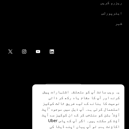
ریزرو کریں
ایئرپورٹس
شہر
یہ ویب سائٹ آپ کو متعلقہ اشتہارات پیش
کرنے اور آپ کا مقام یاد رکھ کر ذاتی
نوعیت کا بنانے کے لیے فریق ثالث کوکیز
استعمال کرتی ہے۔ آپ ذیل میں موجود 'آپٹ
آؤٹ' بٹن کو منتخب کر کے ان کوکیز سے آپٹ
.Uber Technologies Inc
2026
©
آؤٹ کر سکتے ہیں۔ اگر آپ کے پاس Uber
اکاؤنٹ ہے، تو آپ
یہاں
اپنے ڈیٹا کی