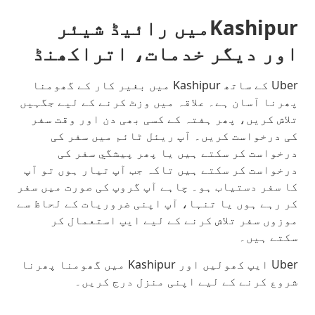
Kashipurمیں رائیڈ شیئر
اور دیگر خدمات، اتراکھنڈ
Uber کے ساتھ Kashipur میں بغیر کار کے گھومنا
پھرنا آسان ہے۔ علاقہ میں وزٹ کرنے کے لیے جگہیں
تلاش کریں، پھر ہفتہ کے کسی بھی دن اور وقت سفر
کی درخواست کریں۔ آپ ریئل ٹائم میں سفر کی
درخواست کر سکتے ہیں یا پھر پیشگي سفر کی
درخواست کر سکتے ہیں تاکہ جب آپ تیار ہوں تو آپ
کا سفر دستیاب ہو۔ چاہے آپ گروپ کی صورت میں سفر
کر رہے ہوں یا تنہا، آپ اپنی ضروریات کے لحاظ سے
موزوں سفر تلاش کرنے کے لیے ایپ استعمال کر
سکتے ہیں۔
Uber ایپ کھولیں اور Kashipur میں گھومنا پھرنا
شروع کرنے کے لیے اپنی منزل درج کریں۔