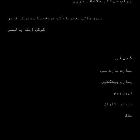
ہیلپ سینٹر ملاحظہ کریں
میری ذاتی معلومات کو فروخت یا شیئر نہ کریں
گوگل ڈیٹا پالیسی
کمپنی
ہمارے بارے میں
ہماری پیشکشیں
نیوز روم
سرمایہ کاران
بلاگ