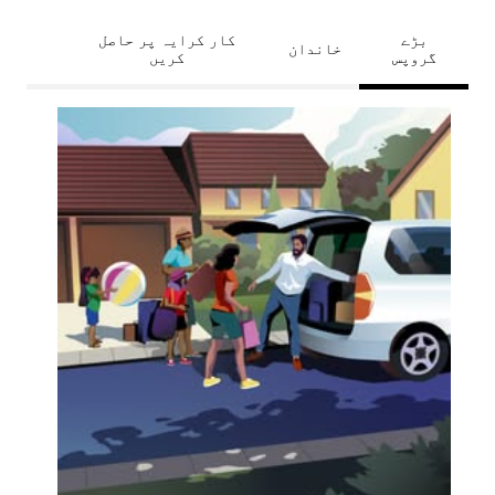
بڑے
کار کرایہ پر حاصل
خاندان
گروپس
کریں