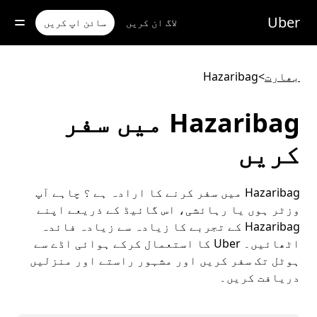
رکزی
واد
Uber
لاگ ان کریں
سائن اپ کریں
ر
ائیں
بھارت
>
Hazaribag
Hazaribag میں سفر
کریں
Hazaribag میں سفر کرنے کا ارادہ ہے ؟ چاہے آپ
وزٹر ہوں یا رہائشی، اس گائیڈ کے ذریعے اپنے
Hazaribag کے تجربے کا زیادہ سے زیادہ فائدہ
اٹھائیں۔ Uber کا استعمال کرکے ہوائی اڈے سے
ہوٹل تک سفر کریں اور مشہور راستے اور منزلیں
دریافت کریں۔