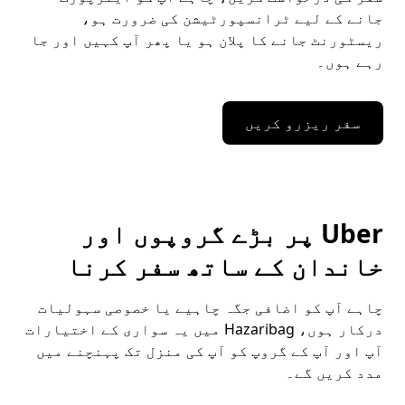
جانے کے لیے ٹرانسپورٹیشن کی ضرورت ہو،
ریسٹورنٹ جانے کا پلان ہو یا پھر آپ کہیں اور جا
رہے ہوں۔
سفر ریزرو کریں
Uber پر بڑے گروپوں اور
خاندان کے ساتھ سفر کرنا
چاہے آپ کو اضافی جگہ چاہیے یا خصوصی سہولیات
درکار ہوں، Hazaribag میں یہ سواری کے اختیارات
آپ اور آپ کے گروپ کو آپ کی منزل تک پہنچنے میں
مدد کریں گے۔