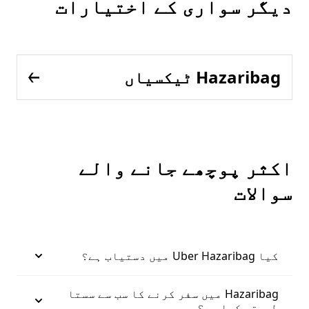
دیگر سواری کے اختیارات
Hazaribag ٹیکسیاں
اکثر پوچھے جانے والے
سوالات
کیا Uber Hazaribag میں دستیاب ہے؟
Hazaribag میں سفر کرنے کا سب سے سستا
طریقہ کیا ہے؟