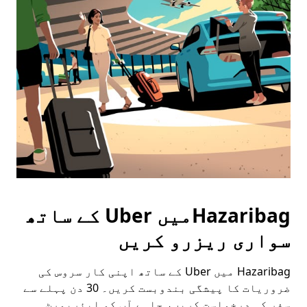
Press
the
escape
button
to
close
the
calendar.
Hazaribagمیں Uber کے ساتھ
سواری ریزرو کریں
Hazaribag میں Uber کے ساتھ اپنی کار سروس کی
ضروریات کا پیشگی بندوبست کریں۔ 30 دن پہلے سے
سفر کی درخواست کریں، چاہے آپ کو ایئرپورٹ