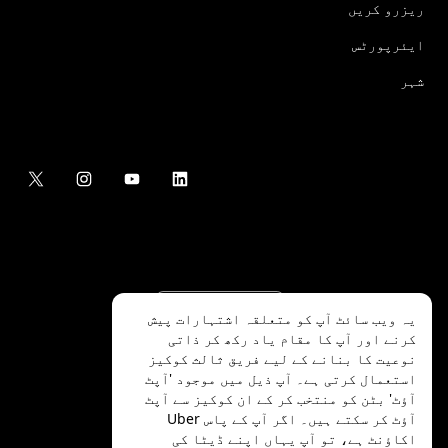
ریزرو کریں
ایئرپورٹس
شہر
یہ ویب سائٹ آپ کو متعلقہ اشتہارات پیش
کرنے اور آپ کا مقام یاد رکھ کر ذاتی
نوعیت کا بنانے کے لیے فریق ثالث کوکیز
استعمال کرتی ہے۔ آپ ذیل میں موجود 'آپٹ
آؤٹ' بٹن کو منتخب کر کے ان کوکیز سے آپٹ
.Uber Technologies Inc
2026
©
آؤٹ کر سکتے ہیں۔ اگر آپ کے پاس Uber
اکاؤنٹ ہے، تو آپ
یہاں
اپنے ڈیٹا کی