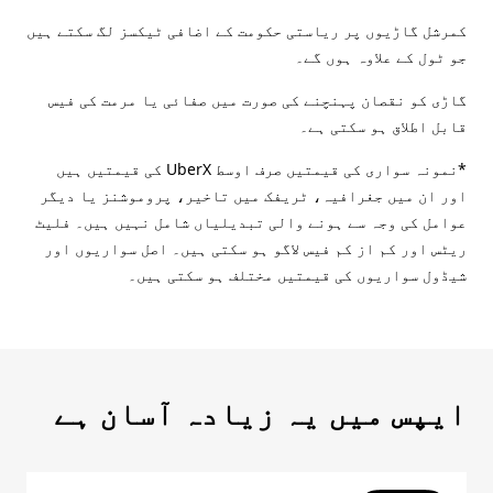
کمرشل گاڑیوں پر ریاستی حکومت کے اضافی ٹیکسز لگ سکتے ہیں
جو ٹول کے علاوہ ہوں گے۔
گاڑی کو نقصان پہنچنے کی صورت میں صفائی یا مرمت کی فیس
قابل اطلاق ہو سکتی ہے۔
*نمونہ سواری کی قیمتیں صرف اوسط UberX کی قیمتیں ہیں
اور ان میں جغرافیہ، ٹریفک میں تاخیر، پروموشنز یا دیگر
عوامل کی وجہ سے ہونے والی تبدیلیاں شامل نہیں ہیں۔ فلیٹ
ریٹس اور کم از کم فیس لاگو ہو سکتی ہیں۔ اصل سواریوں اور
شیڈول سواریوں کی قیمتیں مختلف ہو سکتی ہیں۔
ایپس میں یہ زیادہ آسان ہے