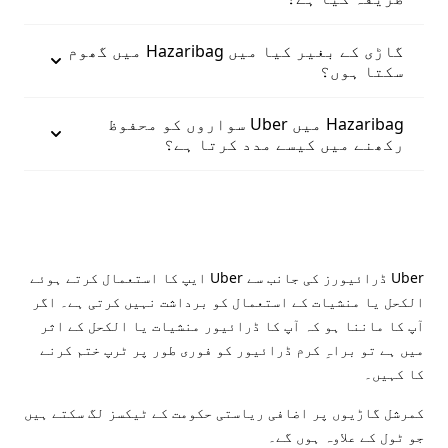
گاڑی کے بغیر کیا میں Hazaribag میں گھوم
سکتا ہوں؟
Hazaribag میں Uber سواروں کو محفوظ
رکھنے میں کیسے مدد کرتا ہے؟
Uber ڈرائیورز کی جانب سے Uber ایپ کا استعمال کرتے ہوئے
الکحل یا منشیات کے استعمال کو برداشت نہیں کرتی ہے۔ اگر
آپ کا ماننا ہو کہ آپ کا ڈرائیور منشیات یا الکحل کے اثر
میں ہے تو براہِ کرم ڈرائیور کو فوری طور پر ٹرپ ختم کرنے
کا کہیں۔
کمرشل گاڑیوں پر اضافی ریاستی حکومت کے ٹیکسز لگ سکتے ہیں
جو ٹول کے علاوہ ہوں گے۔