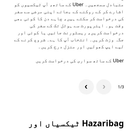
متبادل سمجھیں۔ Uber کے ساتھ، آپ ٹیکسیوں کو
کا 
اشارے کر کے روکنے کے بجائے اپنی مرضی سے سفر
اپن
کی درخواست کر سکتے ہیں، چاہے دن کا کوئی بھی
وقت ہو۔ ایئرپورٹ سے ہوٹل تک کے سفر کی
ملا
درخواست کریں، ریسٹورنٹ جائیں یا کوئی اور
جگہ وزٹ کریں۔ انتخاب آپ کا ہے۔ شروع کرنے کے
لیے ایپ کھولیں اور منزل درج کریں۔
میں
Uber کے ساتھ سواری کی درخواست کریں
Uber ایپ
1/3
Hazaribag ٹیکسیاں اور