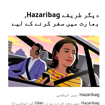
دیگر طریقے Hazaribag,
بھارت میں سفر کرنے کے لیے
Hazaribag میں ٹیکسی
zaribag
Hazaribag میں سفر کرتے ہوئے Uber کو ٹیکسی کا
عوا