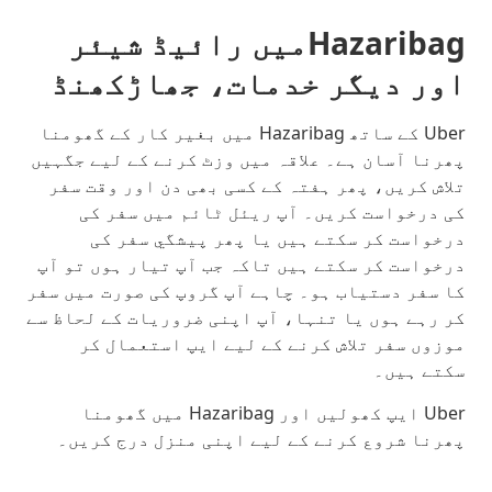
Hazaribagمیں رائیڈ شیئر
اور دیگر خدمات، جھاڑکھنڈ
Uber کے ساتھ Hazaribag میں بغیر کار کے گھومنا
پھرنا آسان ہے۔ علاقہ میں وزٹ کرنے کے لیے جگہیں
تلاش کریں، پھر ہفتہ کے کسی بھی دن اور وقت سفر
کی درخواست کریں۔ آپ ریئل ٹائم میں سفر کی
درخواست کر سکتے ہیں یا پھر پیشگي سفر کی
درخواست کر سکتے ہیں تاکہ جب آپ تیار ہوں تو آپ
کا سفر دستیاب ہو۔ چاہے آپ گروپ کی صورت میں سفر
کر رہے ہوں یا تنہا، آپ اپنی ضروریات کے لحاظ سے
موزوں سفر تلاش کرنے کے لیے ایپ استعمال کر
سکتے ہیں۔
Uber ایپ کھولیں اور Hazaribag میں گھومنا
پھرنا شروع کرنے کے لیے اپنی منزل درج کریں۔