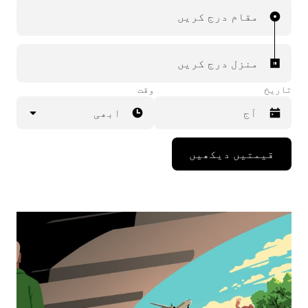
مقام درج کریں
منزل درج کریں
تاریخ
وقت
ابھی
Press
قیمتیں دیکھیں
the
down
arrow
key
to
interact
with
the
calendar
and
select
a
date.