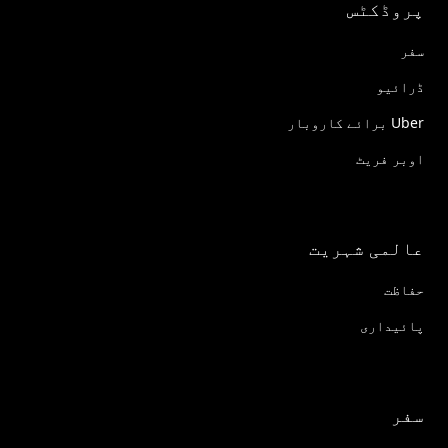
پروڈکٹس
سفر
ڈرائیو
Uber برائے کاروبار
اوبر فریٹ
عالمی شہریت
حفاظت
پائیداری
سفر