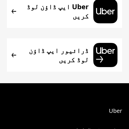
Uber ایپ ڈاؤن لوڈ
کریں
ڈرائیور ایپ ڈاؤن
لوڈ کریں
Uber