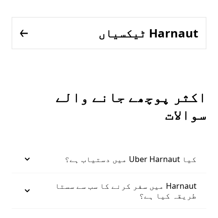
Harnaut ٹیکسیاں
اکثر پوچھے جانے والے
سوالات
کیا Uber Harnaut میں دستیاب ہے؟
Harnaut میں سفر کرنے کا سب سے سستا
طریقہ کیا ہے؟