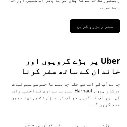
ریسٹورنٹ جانے کا پلان ہو یا پھر آپ کہیں اور جا
رہے ہوں۔
سفر ریزرو کریں
Uber پر بڑے گروپوں اور
خاندان کے ساتھ سفر کرنا
چاہے آپ کو اضافی جگہ چاہیے یا خصوصی سہولیات
درکار ہوں، Harnaut میں یہ سواری کے اختیارات
آپ اور آپ کے گروپ کو آپ کی منزل تک پہنچنے میں
مدد کریں گے۔
بڑے
کار کرایہ پر حاصل
خاندان