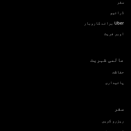
سفر
ڈرائیو
Uber برائے کاروبار
اوبر فریٹ
عالمی شہریت
حفاظت
پائیداری
سفر
ریزرو کریں