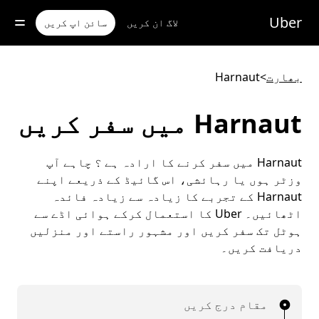
رکزی
واد
Uber
لاگ ان کریں
سائن اپ کریں
ر
ائیں
بھارت
>
Harnaut
Harnaut میں سفر کریں
Harnaut میں سفر کرنے کا ارادہ ہے ؟ چاہے آپ
وزٹر ہوں یا رہائشی، اس گائیڈ کے ذریعے اپنے
Harnaut کے تجربے کا زیادہ سے زیادہ فائدہ
اٹھائیں۔ Uber کا استعمال کرکے ہوائی اڈے سے
ہوٹل تک سفر کریں اور مشہور راستے اور منزلیں
دریافت کریں۔
مقام درج کریں