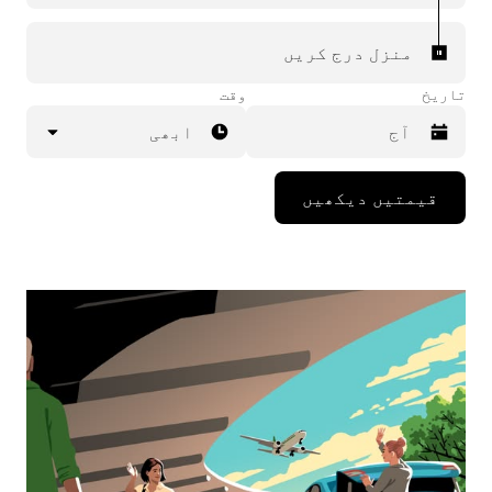
منزل درج کریں
تاریخ
وقت
ابھی
Press
قیمتیں دیکھیں
the
down
arrow
key
to
interact
with
the
calendar
and
select
a
date.
Press
the