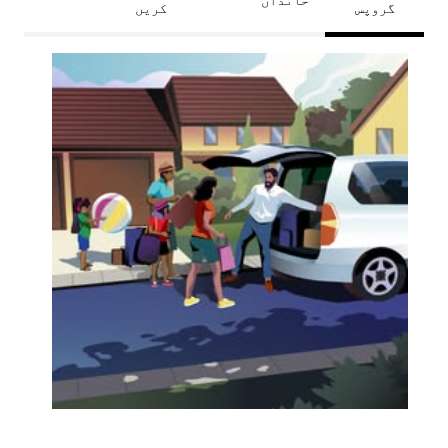
گروپس
کریں