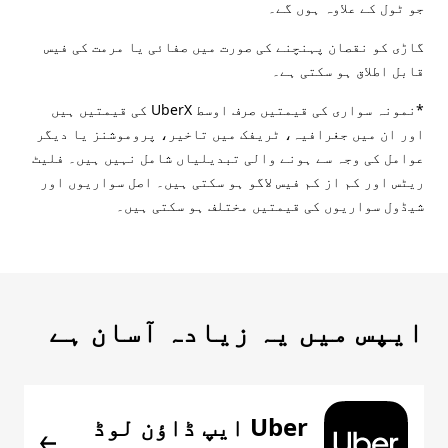
جو ٹول کے علاوہ ہوں گے۔
گاڑی کو نقصان پہنچنے کی صورت میں صفائی یا مرمت کی فیس
قابل اطلاق ہو سکتی ہے۔
*نمونہ سواری کی قیمتیں صرف اوسط UberX کی قیمتیں ہیں
اور ان میں جغرافیہ، ٹریفک میں تاخیر، پروموشنز یا دیگر
عوامل کی وجہ سے ہونے والی تبدیلیاں شامل نہیں ہیں۔ فلیٹ
ریٹس اور کم از کم فیس لاگو ہو سکتی ہیں۔ اصل سواریوں اور
شیڈول سواریوں کی قیمتیں مختلف ہو سکتی ہیں۔
ایپس میں یہ زیادہ آسان ہے
Uber ایپ ڈاؤن لوڈ