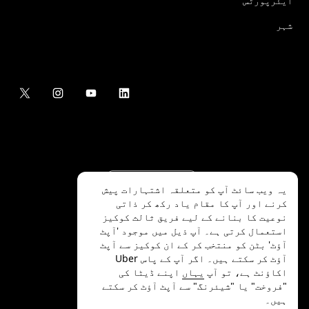
ایئرپورٹس
شہر
یہ ویب سائٹ آپ کو متعلقہ اشتہارات پیش
کرنے اور آپ کا مقام یاد رکھ کر ذاتی
نوعیت کا بنانے کے لیے فریق ثالث کوکیز
استعمال کرتی ہے۔ آپ ذیل میں موجود 'آپٹ
آؤٹ' بٹن کو منتخب کر کے ان کوکیز سے آپٹ
.Uber Technologies Inc
2026
©
آؤٹ کر سکتے ہیں۔ اگر آپ کے پاس Uber
اکاؤنٹ ہے، تو آپ
یہاں
اپنے ڈیٹا کی
"فروخت" یا "شیئرنگ" سے آپٹ آؤٹ کر سکتے
ہیں۔