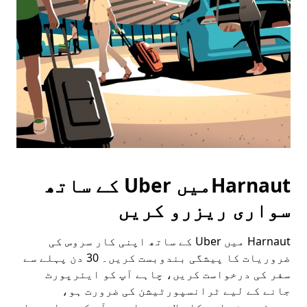
escape
button
to
close
the
calendar.
Harnautمیں Uber کے ساتھ
سواری ریزرو کریں
Harnaut میں Uber کے ساتھ اپنی کار سروس کی
ضروریات کا پیشگی بندوبست کریں۔ 30 دن پہلے سے
سفر کی درخواست کریں، چاہے آپ کو ایئرپورٹ
جانے کے لیے ٹرانسپورٹیشن کی ضرورت ہو،