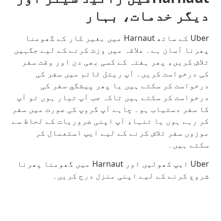
دیگر خدمات، بہار
Uber کے ساتھ Harnaut میں بغیر کار کے گھومنا
پھرنا آسان ہے۔ علاقہ میں وزٹ کرنے کے لیے جگہیں
تلاش کریں، پھر ہفتہ کے کسی بھی دن اور وقت سفر
کی درخواست کریں۔ آپ ریئل ٹائم میں سفر کی
درخواست کر سکتے ہیں یا پھر پیشگي سفر کی
درخواست کر سکتے ہیں تاکہ جب آپ تیار ہوں تو آپ
کا سفر دستیاب ہو۔ چاہے آپ گروپ کی صورت میں سفر
کر رہے ہوں یا تنہا، آپ اپنی ضروریات کے لحاظ سے
موزوں سفر تلاش کرنے کے لیے ایپ استعمال کر
سکتے ہیں۔
Uber ایپ کھولیں اور Harnaut میں گھومنا پھرنا
شروع کرنے کے لیے اپنی منزل درج کریں۔