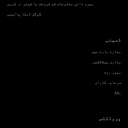
میری ذاتی معلومات کو فروخت یا شیئر نہ کریں
گوگل ڈیٹا پالیسی
کمپنی
ہمارے بارے میں
ہماری پیشکشیں
نیوز روم
سرمایہ کاران
بلاگ
پروڈکٹس