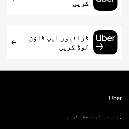
کریں
ڈرائیور ایپ ڈاؤن
لوڈ کریں
Uber
ہیلپ سینٹر ملاحظہ کریں