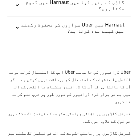
گاڑی کے بغیر کیا میں Harnaut میں گھوم
سکتا ہوں؟
Harnaut میں Uber سواروں کو محفوظ رکھنے
میں کیسے مدد کرتا ہے؟
Uber ڈرائیورز کی جانب سے Uber ایپ کا استعمال کرتے ہوئے
الکحل یا منشیات کے استعمال کو برداشت نہیں کرتی ہے۔ اگر
آپ کا ماننا ہو کہ آپ کا ڈرائیور منشیات یا الکحل کے اثر
میں ہے تو براہِ کرم ڈرائیور کو فوری طور پر ٹرپ ختم کرنے
کا کہیں۔
کمرشل گاڑیوں پر اضافی ریاستی حکومت کے ٹیکسز لگ سکتے ہیں
جو ٹول کے علاوہ ہوں گے۔
کمرشل گاڑیوں پر ریاستی حکومت کے اضافی ٹیکسز لگ سکتے ہیں