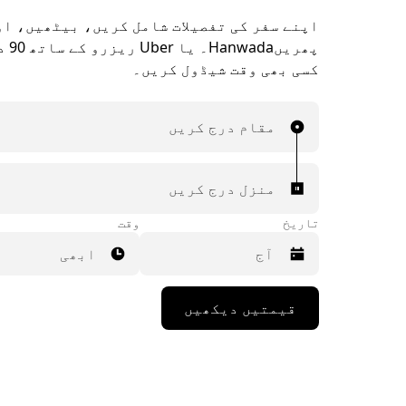
اپنے سفر کی تفصیلات شامل کریں، بیٹھیں، ا
پھریںa
کسی بھی وقت شیڈول کریں۔
مقام درج کریں
منزل درج کریں
تاریخ
وقت
ابھی
Press
قیمتیں دیکھیں
the
down
arrow
key
to
interact