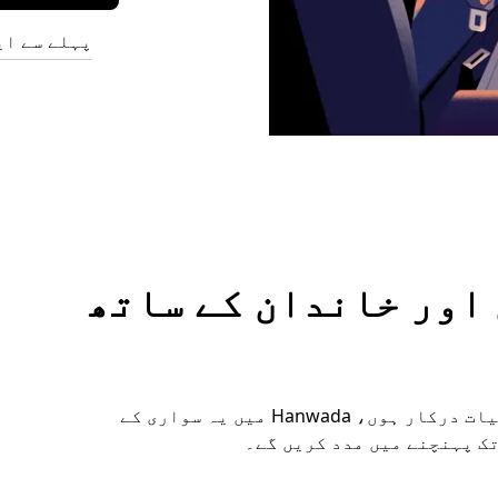
پہلے سے ای
وں اور خاندان کے ساتھ
چاہے آپ کو اضافی جگہ چاہیے یا خصوصی سہولیات درکار ہوں، Hanwada میں یہ سواری کے
تک پہنچنے میں مدد کریں گے۔