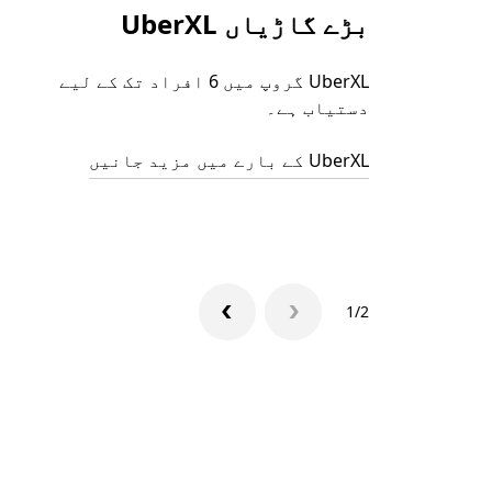
بڑے گاڑیاں UberXL
UberXL گروپ میں 6 افراد تک کے لیے
دستیاب ہے۔
UberXL کے بارے میں مزید جانیں
1/2