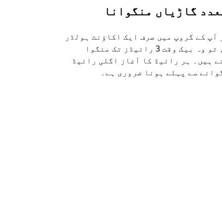
عدد گاڑیاں منگوانا
اوبر شٹل
 آپ کے گروپ میں صرف ایک اکاؤنٹ ہولڈر
ہماری شٹل ک
ہے، تو وہ بیک وقت 3 رائیڈز تک منگوا
راستوں اور 
ے ہیں۔ ہر رائیڈ کا آغاز اگلی رائیڈ
دستیاب ہے۔
وانے سے پہلے ہونا ضروری ہے۔
شٹل کی دستی