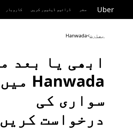
رکزی
Uber
واد
سفر
ڈرائیو ڈیلیور کریں
کاروبار
ر
ائیں
بھارت
>
Hanwada
ابھی یا بعد م
Hanwada میں
سواری کی
درخواست کریں