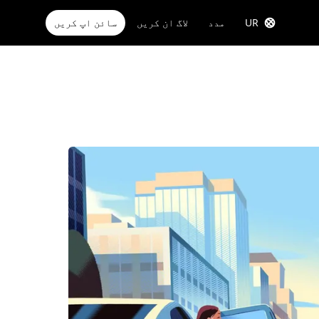
UR
مدد
لاگ ان کریں
سائن اپ کریں