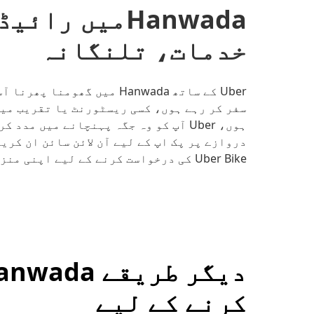
Hanwadaمیں ر
خدمات، تلنگانہ
Uber کے ساتھ Hanwada میں گ
سفر کر رہے ہوں، کسی ریسٹورنٹ یا تقریب میں
Uber Bike کی درخواست کرنے کے لیے اپنی منزل درج کریں۔
کرنے کے لیے