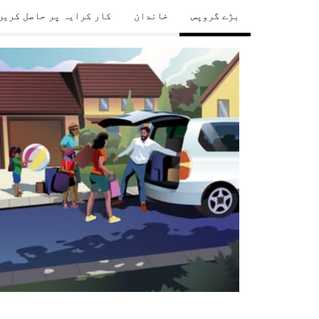
بڑے گروپس
خاندان
کار کرایہ پر حاصل کریں