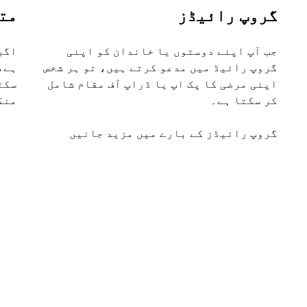
گروپ رائیڈز
مت
جب آپ اپنے دوستوں یا خاندان کو اپنی
اگر
گروپ رائیڈ میں مدعو کرتے ہیں، تو ہر شخص
اپنی مرضی کا پک اپ یا ڈراپ آف مقام شامل
سکت
کر سکتا ہے۔
منگ
گروپ رائیڈز کے بارے میں مزید جانیں