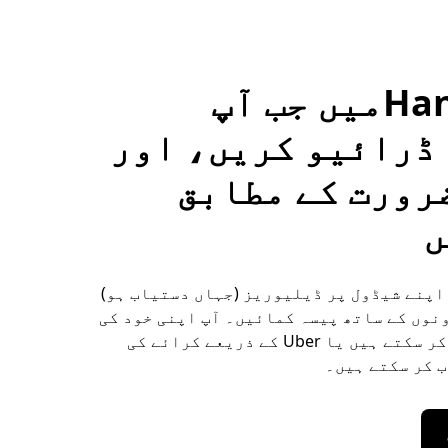
Hanwadaمیں جب آپ
ڈرائیو کریں، اور
رورت کے مطابق
ں
یں Hanwada اپنے شیڈول پر ڈیلیوریز (جہاں دستیاب ہو)
نوں کے ساتھ پیسہ کمائیں۔ آپ اپنی خود کی
کار استعمال کر سکتے ہیں یا Uber کے ذریعے کرائے کی
 کر سکتے ہیں۔