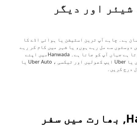
ائیڈ شیئر اور دیگر
ھومنا پھرنا آسان ہے۔ چاہے آپ ٹرین اسٹیشن یا ہوائی اڈے کا
 دوستوں سے مل رہے ہوں، یا شہر میں کام کر رہے
ہوں، Uber آپ کو وہ جگہ پہنچانے میں مدد کرتا ہے جہاں آپ کو جانا ہے۔ Hanwadaمیں اپنے
دروازے پر پک اپ کے لیے آن لائن سائن ان کریں یا Uber ایپ کھولیں اور ٹیکسی ، Uber Auto یا
دیگر طریقے Hanwada, بھارت میں سفر