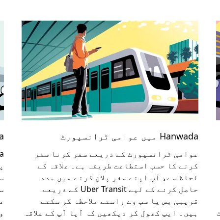
Hanwada میں عوامی ٹرانسپورٹ
ada
عوامی ٹرانسپورٹ کے ذریعے سفر کرنا سفر
کرنے کا حسب استطاعت طریقہ ہے۔ علاقہ کے
پ
لحاظ سے، آپ اپنے سفر پلان کرنے میں مدد
س
حاصل کرنے کے لیے Uber Transit کے ذریعے
س
قریبی بس یا سب وے راستے ملاحظہ کر سکتے
ہیں۔ ایپ کھول کر دیکھیں کہ آیا آپ کے علاقہ
و