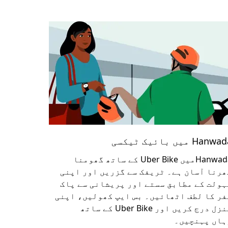
Hanw میں بائیک ٹیکسی
Hanwadaمیں Uber Bike کے ساتھ گھومنا
ھرنا آسان ہے۔ ٹریفک سے گزریں اور اپنی
ہولت کے مطابق سستے اور پریشانی سے پاک
فر کا لطف اٹھائیں۔ بس ایپ کھولیں، اپنی
منزل درج کریں اور Uber Bike کے ساتھ
ہاں پہنچیں۔