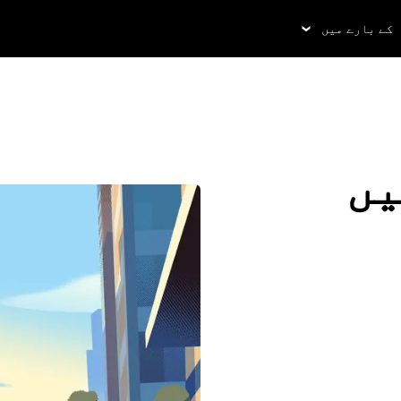
کے بارے میں
یں