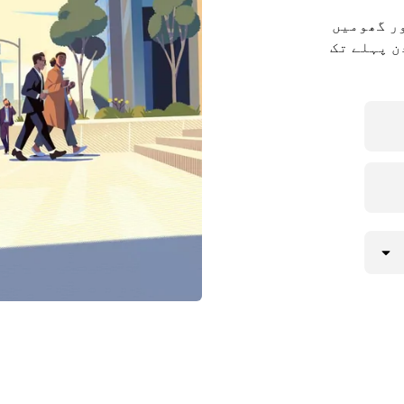
ور گھومیں
Hanwad۔ یا Uber ریزرو کے ساتھ 90 دن پہلے تک