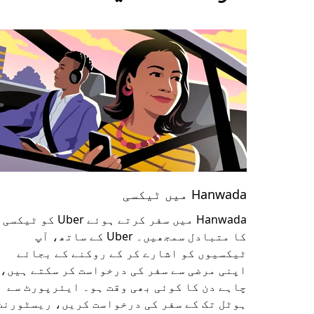
Hanwada میں ٹیکسی
Hanwada میں سفر کرتے ہوئے Uber کو ٹیکسی
کا متبادل سمجھیں۔ Uber کے ساتھ، آپ
ٹیکسیوں کو اشارے کر کے روکنے کے بجائے
اپنی مرضی سے سفر کی درخواست کر سکتے ہیں،
چاہے دن کا کوئی بھی وقت ہو۔ ایئرپورٹ سے
ہوٹل تک کے سفر کی درخواست کریں، ریسٹورنٹ