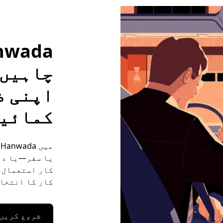
چاہیں 
اپنی ض
کمائی
م
یا سفر—یا دو
کار کا انتخاب
شروع کریں