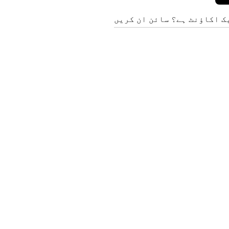
ک اکاؤنٹ ہے؟ سائن ان کریں