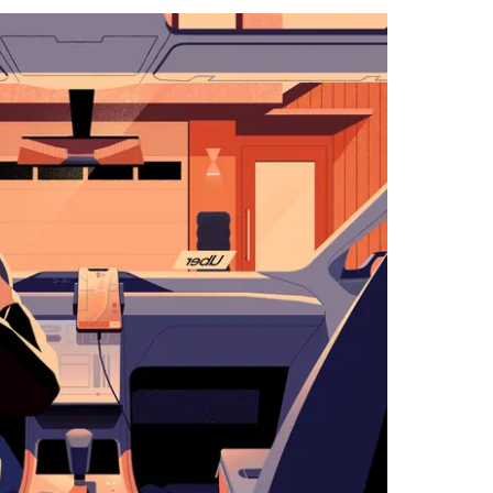
with
the
calendar
and
select
a
date.
Press
the
escape
button
to
close
the
calendar.