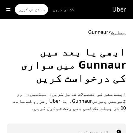
رکزی
واد
Uber
لاگ ان کریں
سائن اپ کریں
ر
ائیں
بھارت
>
Gunnaur
ابھی یا بعد میں
Gunnaur میں سواری
کی درخواست کریں
اپنے سفر کی تفصیلات شامل کریں، بیٹھیں، اور
گھومیں پھریںGunnaur۔ یا Uber ریزرو کے ساتھ
90 دن پہلے تک کسی بھی وقت شیڈول کریں۔
مقام درج کریں