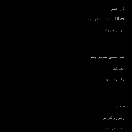
ڈرائیو
Uber برائے کاروبار
اوبر فریٹ
عالمی شہریت
حفاظت
پائیداری
سفر
ریزرو کریں
ایئرپورٹس