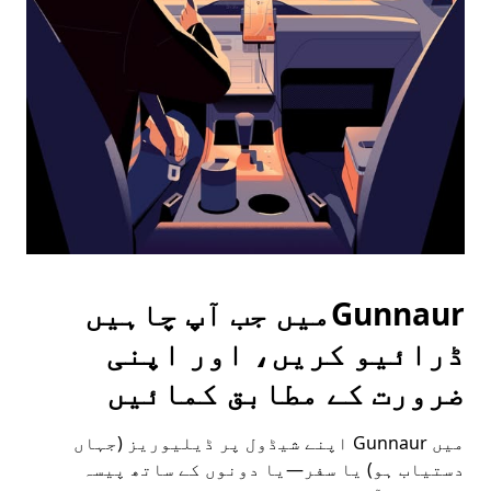
the
escape
button
to
close
the
calendar.
Gunnaurمیں جب آپ چاہیں
ڈرائیو کریں، اور اپنی
ضرورت کے مطابق کمائیں
میں Gunnaur اپنے شیڈول پر ڈیلیوریز (جہاں
دستیاب ہو) یا سفر—یا دونوں کے ساتھ پیسہ