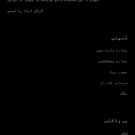
گوگل ڈیٹا پالیسی
کمپنی
ہمارے بارے میں
ہماری پیشکشیں
نیوز روم
سرمایہ کاران
بلاگ
پروڈکٹس
سفر