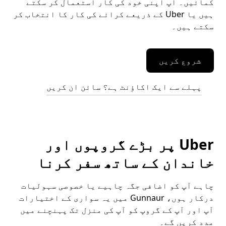
کمائیں۔ آپ اپنی خود کی کار استعمال کر سکتے
ہیں یا Uber کے ذریعے کرائے کی کار کا انتخاب کر
سکتے ہیں۔
شروع کریں
پہلے سے ایک اکاؤنٹ ہے؟ سائن ان کریں
Uber پر بڑے گروپوں اور
خاندان کے ساتھ سفر کرنا
چاہے آپ کو اضافی جگہ چاہیے یا خصوصی سہولیات
درکار ہوں، Gunnaur میں یہ سواری کے اختیارات
آپ اور آپ کے گروپ کو آپ کی منزل تک پہنچنے میں
مدد کریں گے۔