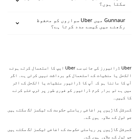
سکتا ہوں؟
Gunnaur میں Uber سواروں کو محفوظ
رکھنے میں کیسے مدد کرتا ہے؟
Uber ڈرائیورز کی جانب سے Uber ایپ کا استعمال کرتے ہوئے
الکحل یا منشیات کے استعمال کو برداشت نہیں کرتی ہے۔ اگر
آپ کا ماننا ہو کہ آپ کا ڈرائیور منشیات یا الکحل کے اثر
میں ہے تو براہِ کرم ڈرائیور کو فوری طور پر ٹرپ ختم کرنے
کا کہیں۔
کمرشل گاڑیوں پر اضافی ریاستی حکومت کے ٹیکسز لگ سکتے ہیں
جو ٹول کے علاوہ ہوں گے۔
کمرشل گاڑیوں پر ریاستی حکومت کے اضافی ٹیکسز لگ سکتے ہیں
جو ٹول کے علاوہ ہوں گے۔