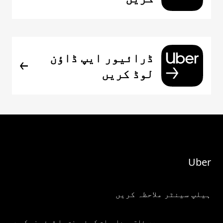
ڈرائیور ایپ ڈاؤن
لوڈ کریں
Uber
ہیلپ سینٹر ملاحظہ کریں
میری ذاتی معلومات کو فروخت یا شیئر نہ کریں