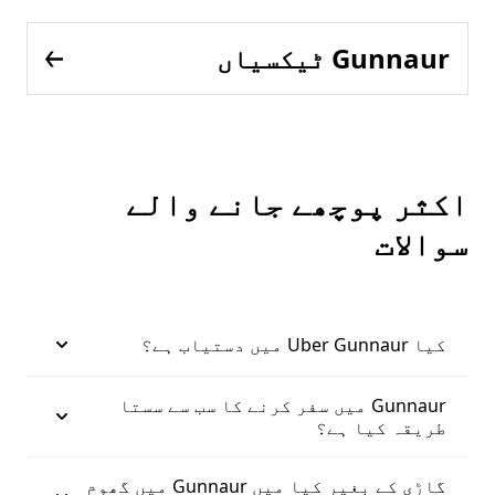
Gunnaur ٹیکسیاں
اکثر پوچھے جانے والے
سوالات
کیا Uber Gunnaur میں دستیاب ہے؟
Gunnaur میں سفر کرنے کا سب سے سستا
طریقہ کیا ہے؟
گاڑی کے بغیر کیا میں Gunnaur میں گھوم