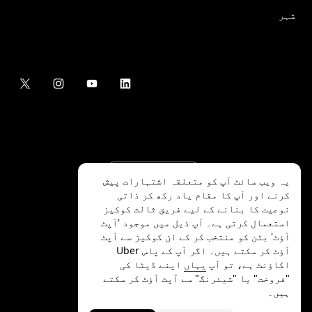
شہر
یہ ویب سائٹ آپ کو متعلقہ اشتہارات پیش
کرنے اور آپ کا مقام یاد رکھ کر ذاتی
نوعیت کا بنانے کے لیے فریق ثالث کوکیز
استعمال کرتی ہے۔ آپ ذیل میں موجود 'آپٹ
آؤٹ' بٹن کو منتخب کر کے ان کوکیز سے آپٹ
.Uber Technologies Inc
2026
©
آؤٹ کر سکتے ہیں۔ اگر آپ کے پاس Uber
اکاؤنٹ ہے، تو آپ
یہاں
اپنے ڈیٹا کی
"فروخت" یا "شیئرنگ" سے آپٹ آؤٹ کر سکتے
ہیں۔
رازداری
ایکسیسیبلٹی
شرائط