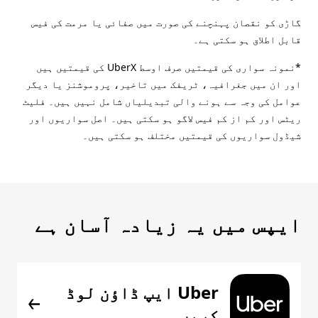
گاڑی کو نقصان پہنچنے کی صورت میں صفائی یا مرمت کی فیس
قابل اطلاق ہو سکتی ہے۔
*نمونہ سواری کی قیمتیں صرف اوسط UberX کی قیمتیں ہیں
اور ان میں جغرافیہ، ٹریفک میں تاخیر، پروموشنز یا دیگر
عوامل کی وجہ سے ہونے والی تبدیلیاں شامل نہیں ہیں۔ فلیٹ
ریٹس اور کم از کم فیس لاگو ہو سکتی ہیں۔ اصل سواریوں اور
شیڈول سواریوں کی قیمتیں مختلف ہو سکتی ہیں۔
ایپس میں یہ زیادہ آسان ہے
Uber ایپ ڈاؤن لوڈ
کریں