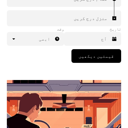
منزل درج کریں
تاریخ
وقت
ابھی
Press
قیمتیں دیکھیں
the
down
arrow
key
to
interact
with
the
calendar
and
select
a
date.
Press