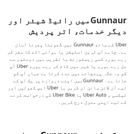
Gunnaurمیں رائیڈ شیئر اور
دیگر خدمات، اتر پردیش
Uber کے ساتھ Gunnaur میں گھومنا پھرنا آسان
ہے۔ چاہے آپ ٹرین اسٹیشن یا ہوائی اڈے کا سفر کر
رہے ہوں، کسی ریسٹورنٹ یا تقریب میں دوستوں سے
مل رہے ہوں، یا شہر میں کام کر رہے ہوں، Uber آپ
کو وہ جگہ پہنچانے میں مدد کرتا ہے جہاں آپ کو
جانا ہے۔ Gunnaurمیں اپنے دروازے پر پک اپ کے
لیے آن لائن سائن ان کریں یا Uber ایپ کھولیں اور
ٹیکسی ، Uber Auto یا Uber Bike کی درخواست کرنے
کے لیے اپنی منزل درج کریں۔