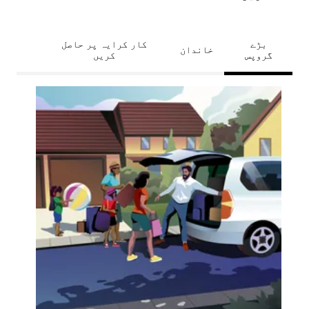
بڑے
کار کرایہ پر حاصل
خاندان
گروپس
کریں