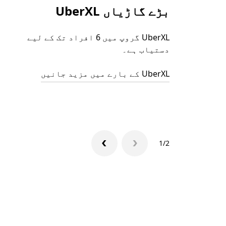
بڑے گاڑیاں UberXL
UberXL گروپ میں 6 افراد تک کے لیے
دستیاب ہے۔
UberXL کے بارے میں مزید جانیں
1/2