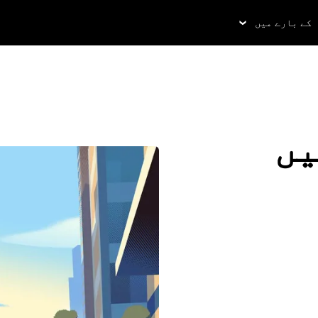
کے بارے میں
یں