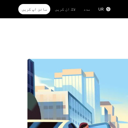
UR
مدد
لاگ ان کریں
سائن اپ کریں