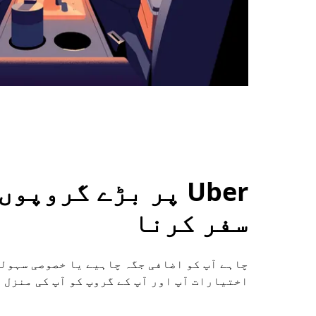
Uber پر بڑے گروپ
سفر کرنا
چاہے آپ کو اضافی جگہ چاہیے یا خصوصی سہول
اختیارات آپ اور آپ کے گروپ کو آپ کی منزل 