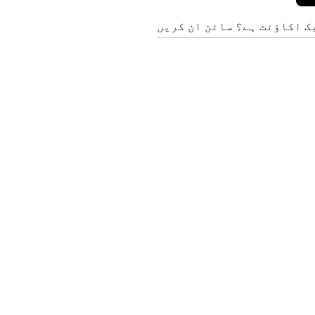
ک اکاؤنٹ ہے؟ سائن ان کریں