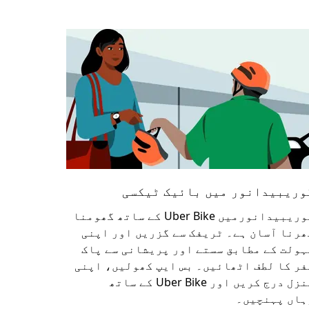
وریبیدانور میں بائیک ٹیکسی
گوریبیدانورمیں Uber Bike کے ساتھ گھومنا
ھرنا آسان ہے۔ ٹریفک سے گزریں اور اپنی
ہولت کے مطابق سستے اور پریشانی سے پاک
فر کا لطف اٹھائیں۔ بس ایپ کھولیں، اپنی
منزل درج کریں اور Uber Bike کے ساتھ
ہاں پہنچیں۔