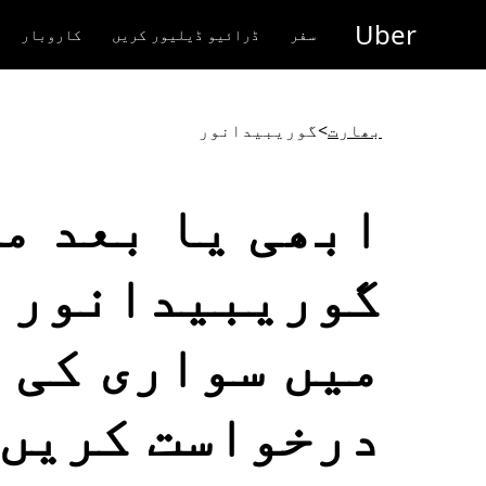
رکزی
Uber
واد
سفر
ڈرائیو ڈیلیور کریں
کاروبار
ر
ائیں
بھارت
>
گوریبیدانور
ابھی یا بعد م
گوریبیدانور
میں سواری کی
درخواست کریں