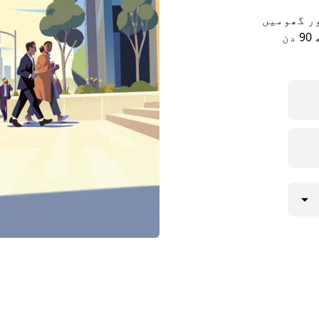
ور گھومیں
پھریںگوریبیدانور۔ یا Uber ریزرو کے ساتھ 90 دن