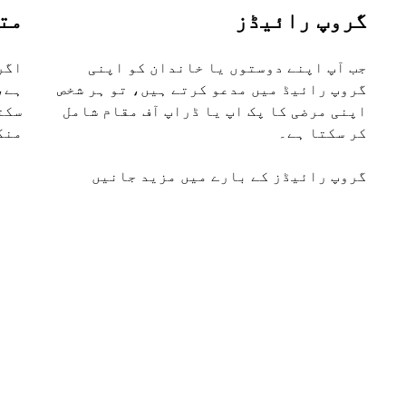
گروپ رائیڈز
مت
جب آپ اپنے دوستوں یا خاندان کو اپنی
اگر
گروپ رائیڈ میں مدعو کرتے ہیں، تو ہر شخص
اپنی مرضی کا پک اپ یا ڈراپ آف مقام شامل
سکت
کر سکتا ہے۔
منگ
گروپ رائیڈز کے بارے میں مزید جانیں