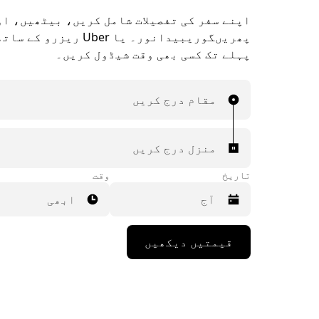
اپنے سفر کی تفصیلات شامل کریں، بیٹھیں، ا
پہلے تک کسی بھی وقت شیڈول کریں۔
مقام درج کریں
منزل درج کریں
تاریخ
وقت
ابھی
Press
قیمتیں دیکھیں
the
down
arrow
key
to
interact