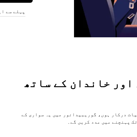
پہلے سے ای
وں اور خاندان کے ساتھ
یات درکار ہوں، گوریبیدانور میں یہ سواری کے
تک پہنچنے میں مدد کریں گے۔