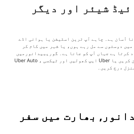
یڈ شیئر اور دیگر
رنا آسان ہے۔ چاہے آپ ٹرین اسٹیشن یا ہوائی اڈے
میں دوستوں سے مل رہے ہوں، یا شہر میں کام کر
نے میں مدد کرتا ہے جہاں آپ کو جانا ہے۔ گوریبیدانورمیں
اپنے دروازے پر پک اپ کے لیے آن لائن سائن ان کریں یا Uber ایپ کھولیں اور ٹیکسی ، Uber Auto
انور, بھارت میں سفر