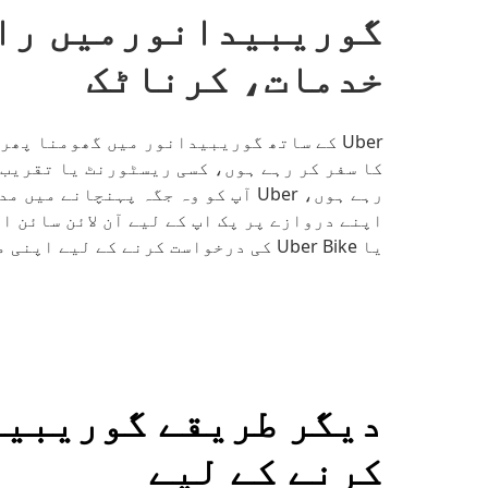
گوریبیدانورمیں رائ
خدمات، کرناٹک
Uber کے ساتھ گوریبیدانور میں گھومنا پھ
کا سفر کر رہے ہوں، کسی ریسٹورنٹ یا تقریب 
رہے ہوں، Uber آپ کو وہ جگہ پہنچا
یا Uber Bike کی درخواست کرنے کے لیے اپنی منزل درج کریں۔
دیگر طریقے گوریبید
کرنے کے لیے