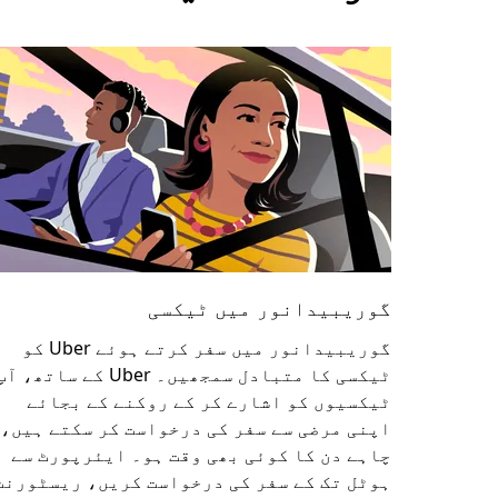
گوریبیدانور میں ٹیکسی
گوریبیدانور میں سفر کرتے ہوئے Uber کو
ٹیکسی کا متبادل سمجھیں۔ Uber کے ساتھ، آ
ٹیکسیوں کو اشارے کر کے روکنے کے بجائے
اپنی مرضی سے سفر کی درخواست کر سکتے ہیں،
چاہے دن کا کوئی بھی وقت ہو۔ ایئرپورٹ سے
ہوٹل تک کے سفر کی درخواست کریں، ریسٹورنٹ