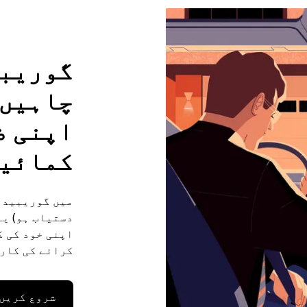
گوریبی
چاہیں 
اپنی ض
کمائی
میں گوریبیدا
دستیاب ہو) ی
کرائے کی کار 
شروع کریں