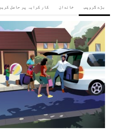
بڑے گروپس
خاندان
کار کرایہ پر حاصل کریں