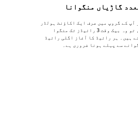
عدد گاڑیاں منگوانا
اوبر شٹل
 آپ کے گروپ میں صرف ایک اکاؤنٹ ہولڈر
ہماری شٹل ک
ہے، تو وہ بیک وقت 3 رائیڈز تک منگوا
راستوں اور 
ے ہیں۔ ہر رائیڈ کا آغاز اگلی رائیڈ
دستیاب ہے۔
وانے سے پہلے ہونا ضروری ہے۔
شٹل کی دستی