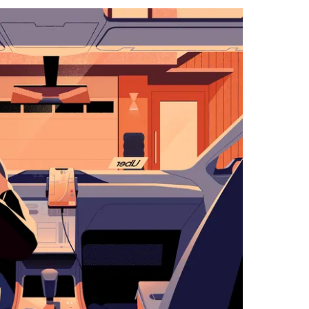
with
the
calendar
and
select
a
date.
Press
the
escape
button
to
close
the
calendar.