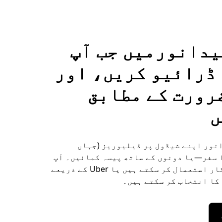
دانورمیں جب آپ
ڈرائیو کریں، اور
رورت کے مطابق
ں
نور اپنے شیڈول پر ڈیلیوریز (جہاں
ا سفر—یا دونوں کے ساتھ پیسہ کمائیں۔ آپ
اپنی خود کی کار استعمال کر سکتے ہیں یا Uber کے ذریعے
کا انتخاب کر سکتے ہیں۔