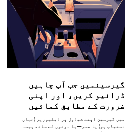
the
escape
button
to
close
the
calendar.
گیرسینمیں جب آپ چاہیں
ڈرائیو کریں، اور اپنی
ضرورت کے مطابق کمائیں
میں گیرسین اپنے شیڈول پر ڈیلیوریز (جہاں
دستیاب ہو) یا سفر—یا دونوں کے ساتھ پیسہ