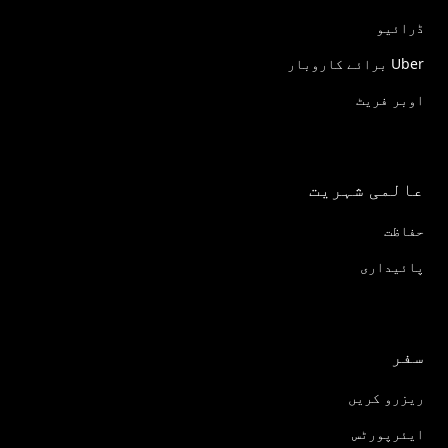
ڈرائیو
Uber برائے کاروبار
اوبر فریٹ
عالمی شہریت
حفاظت
پائیداری
سفر
ریزرو کریں
ایئرپورٹس