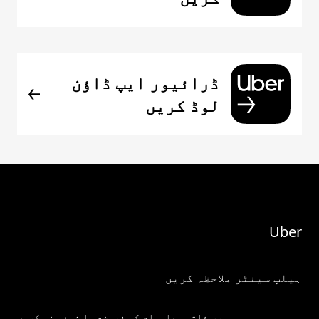
ڈرائیور ایپ ڈاؤن
لوڈ کریں
Uber
ہیلپ سینٹر ملاحظہ کریں
میری ذاتی معلومات کو فروخت یا شیئر نہ کریں