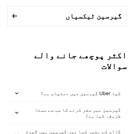
گیرسین ٹیکسیاں
اکثر پوچھے جانے والے
سوالات
کیا Uber گیرسین میں دستیاب ہے؟
گیرسین میں سفر کرنے کا سب سے سستا
طریقہ کیا ہے؟
گاڑی کے بغیر کیا میں گیرسین میں گھوم