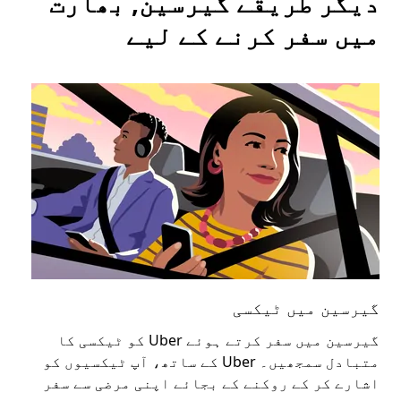
دیگر طریقے گیرسین, بھارت
میں سفر کرنے کے لیے
گیرسین میں ٹیکسی
گی
گیرسین میں سفر کرتے ہوئے Uber کو ٹیکسی کا
عوا
متبادل سمجھیں۔ Uber کے ساتھ، آپ ٹیکسیوں کو
کا 
اشارے کر کے روکنے کے بجائے اپنی مرضی سے سفر
اپن