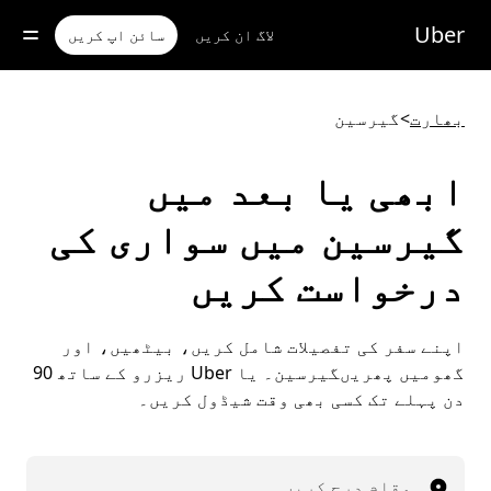
رکزی
واد
Uber
لاگ ان کریں
سائن اپ کریں
ر
ائیں
بھارت
>
گیرسین
ابھی یا بعد میں
گیرسین میں سواری کی
درخواست کریں
اپنے سفر کی تفصیلات شامل کریں، بیٹھیں، اور
گھومیں پھریںگیرسین۔ یا Uber ریزرو کے ساتھ 90
دن پہلے تک کسی بھی وقت شیڈول کریں۔
مقام درج کریں