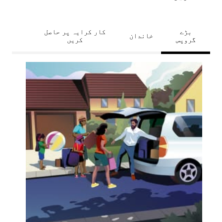
بڑے
کار کرایہ پر حاصل
خاندان
گروپس
کریں