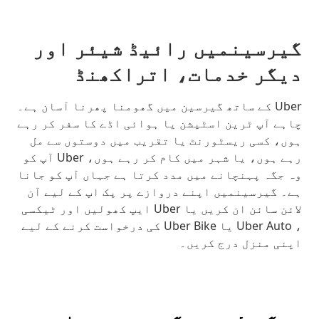
گیرسینمیں رائیڈ شیئر اور
دیگر خدمات، اتراکھنڈ
Uber کے ساتھ گیرسین میں گھومنا پھرنا آسان ہے۔
چاہے آپ ٹرین اسٹیشن یا ہوائی اڈے کا سفر کر رہے
ہوں، کسی ریسٹورنٹ یا تقریب میں دوستوں سے مل
رہے ہوں، یا شہر میں کام کر رہے ہوں، Uber آپ کو
وہ جگہ پہنچانے میں مدد کرتا ہے جہاں آپ کو جانا
ہے۔ گیرسینمیں اپنے دروازے پر پک اپ کے لیے آن
لائن سائن ان کریں یا Uber ایپ کھولیں اور ٹیکسی
، Uber Auto یا Uber Bike کی درخواست کرنے کے لیے
اپنی منزل درج کریں۔