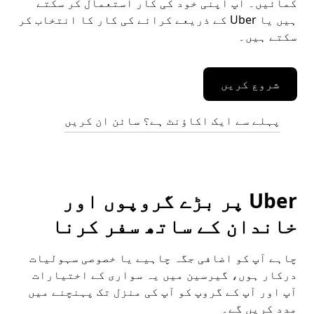
کمائیں۔ آپ اپنی خود کی کار استعمال کر سکتے
ہیں یا Uber کے ذریعے کرائے کی کار کا انتخاب کر
سکتے ہیں۔
شروع کریں
پہلے سے ایک اکاؤنٹ ہے؟ سائن ان کریں
Uber پر بڑے گروپوں اور
خاندان کے ساتھ سفر کرنا
چاہے آپ کو اضافی جگہ چاہیے یا خصوصی سہولیات
درکار ہوں، گیرسین میں یہ سواری کے اختیارات
آپ اور آپ کے گروپ کو آپ کی منزل تک پہنچنے میں
مدد کریں گے۔