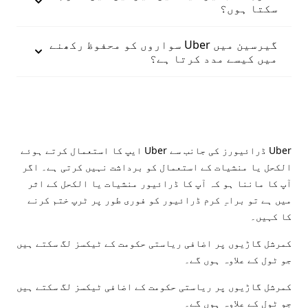
سکتا ہوں؟
گیرسین میں Uber سواروں کو محفوظ رکھنے
میں کیسے مدد کرتا ہے؟
Uber ڈرائیورز کی جانب سے Uber ایپ کا استعمال کرتے ہوئے
الکحل یا منشیات کے استعمال کو برداشت نہیں کرتی ہے۔ اگر
آپ کا ماننا ہو کہ آپ کا ڈرائیور منشیات یا الکحل کے اثر
میں ہے تو براہِ کرم ڈرائیور کو فوری طور پر ٹرپ ختم کرنے
کا کہیں۔
کمرشل گاڑیوں پر اضافی ریاستی حکومت کے ٹیکسز لگ سکتے ہیں
جو ٹول کے علاوہ ہوں گے۔
کمرشل گاڑیوں پر ریاستی حکومت کے اضافی ٹیکسز لگ سکتے ہیں
جو ٹول کے علاوہ ہوں گے۔