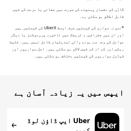
گاڑی کو نقصان پہنچنے کی صورت میں صفائی یا مرمت کی فیس
قابل اطلاق ہو سکتی ہے۔
*نمونہ سواری کی قیمتیں صرف اوسط UberX کی قیمتیں ہیں
اور ان میں جغرافیہ، ٹریفک میں تاخیر، پروموشنز یا دیگر
عوامل کی وجہ سے ہونے والی تبدیلیاں شامل نہیں ہیں۔ فلیٹ
ریٹس اور کم از کم فیس لاگو ہو سکتی ہیں۔ اصل سواریوں اور
شیڈول سواریوں کی قیمتیں مختلف ہو سکتی ہیں۔
ایپس میں یہ زیادہ آسان ہے
Uber ایپ ڈاؤن لوڈ
کریں