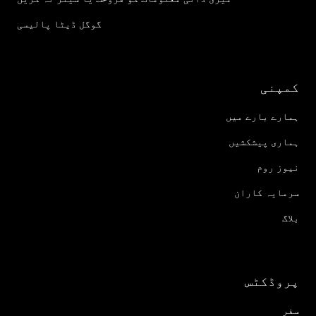
گوگل ڈیٹا پالیسی
کمپنی
ہمارے بارے میں
ہماری پیشکشیں
نیوز روم
سرمایہ کاران
بلاگ
پروڈکٹس
سفر