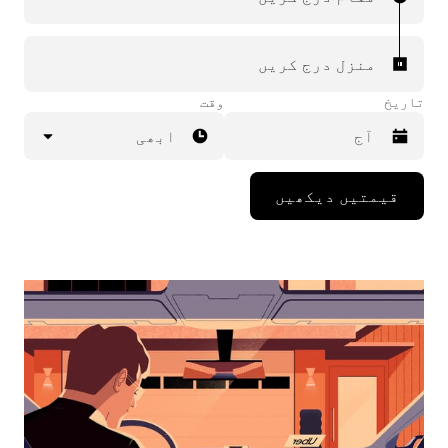
منزل درج کریں
تاریخ
وقت
ابھی
Press
قیمتیں دیکھیں
the
down
arrow
key
to
interact
with
the
calendar
and
select
a
date.
Press