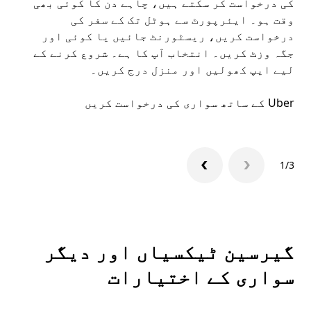
کی درخواست کر سکتے ہیں، چاہے دن کا کوئی بھی
وقت ہو۔ ایئرپورٹ سے ہوٹل تک کے سفر کی
ملا
درخواست کریں، ریسٹورنٹ جائیں یا کوئی اور
جگہ وزٹ کریں۔ انتخاب آپ کا ہے۔ شروع کرنے کے
لیے ایپ کھولیں اور منزل درج کریں۔
میں
Uber کے ساتھ سواری کی درخواست کریں
Uber ایپ
1/3
گیرسین ٹیکسیاں اور دیگر
سواری کے اختیارات