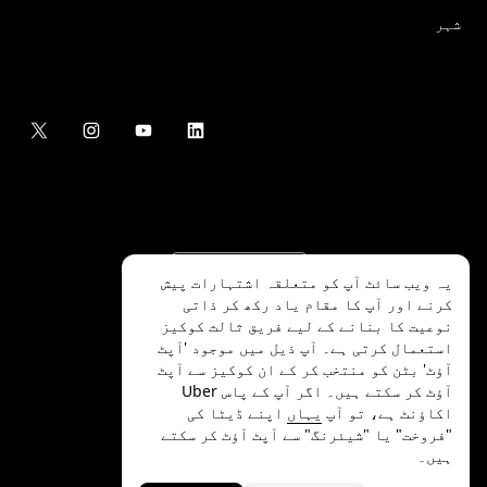
شہر
یہ ویب سائٹ آپ کو متعلقہ اشتہارات پیش
کرنے اور آپ کا مقام یاد رکھ کر ذاتی
نوعیت کا بنانے کے لیے فریق ثالث کوکیز
استعمال کرتی ہے۔ آپ ذیل میں موجود 'آپٹ
آؤٹ' بٹن کو منتخب کر کے ان کوکیز سے آپٹ
.Uber Technologies Inc
2026
©
آؤٹ کر سکتے ہیں۔ اگر آپ کے پاس Uber
اکاؤنٹ ہے، تو آپ
یہاں
اپنے ڈیٹا کی
"فروخت" یا "شیئرنگ" سے آپٹ آؤٹ کر سکتے
ہیں۔
رازداری
ایکسیسیبلٹی
شرائط