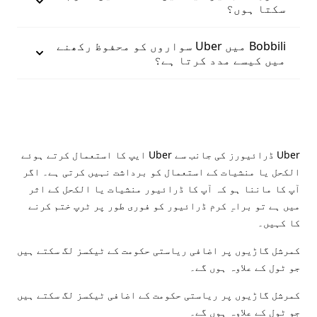
سکتا ہوں؟
Bobbili میں Uber سواروں کو محفوظ رکھنے
میں کیسے مدد کرتا ہے؟
Uber ڈرائیورز کی جانب سے Uber ایپ کا استعمال کرتے ہوئے
الکحل یا منشیات کے استعمال کو برداشت نہیں کرتی ہے۔ اگر
آپ کا ماننا ہو کہ آپ کا ڈرائیور منشیات یا الکحل کے اثر
میں ہے تو براہِ کرم ڈرائیور کو فوری طور پر ٹرپ ختم کرنے
کا کہیں۔
کمرشل گاڑیوں پر اضافی ریاستی حکومت کے ٹیکسز لگ سکتے ہیں
جو ٹول کے علاوہ ہوں گے۔
کمرشل گاڑیوں پر ریاستی حکومت کے اضافی ٹیکسز لگ سکتے ہیں
جو ٹول کے علاوہ ہوں گے۔