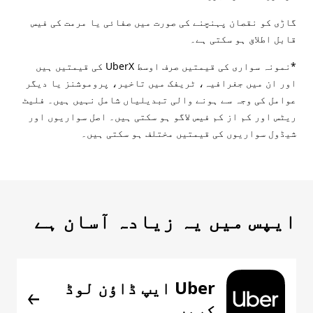
گاڑی کو نقصان پہنچنے کی صورت میں صفائی یا مرمت کی فیس
قابل اطلاق ہو سکتی ہے۔
*نمونہ سواری کی قیمتیں صرف اوسط UberX کی قیمتیں ہیں
اور ان میں جغرافیہ، ٹریفک میں تاخیر، پروموشنز یا دیگر
عوامل کی وجہ سے ہونے والی تبدیلیاں شامل نہیں ہیں۔ فلیٹ
ریٹس اور کم از کم فیس لاگو ہو سکتی ہیں۔ اصل سواریوں اور
شیڈول سواریوں کی قیمتیں مختلف ہو سکتی ہیں۔
ایپس میں یہ زیادہ آسان ہے
Uber ایپ ڈاؤن لوڈ
کریں