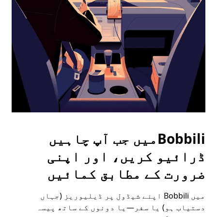
the
escape
button
to
close
the
calendar.
Bobbiliمیں جب آپ چاہیں
ڈرائیو کریں، اور اپنی
ضرورت کے مطابق کمائیں
میں Bobbili اپنے شیڈول پر ڈیلیوریز (جہاں
دستیاب ہو) یا سفر—یا دونوں کے ساتھ پیسہ