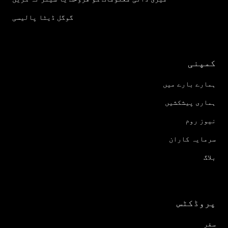
گوگل ڈیٹا پالیسی
کمپنی
ہمارے بارے میں
ہماری پیشکشیں
نیوز روم
سرمایہ کاران
بلاگ
پروڈکٹس
سفر