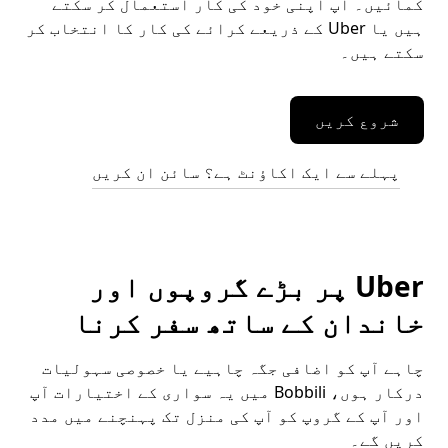
کمائیں۔ آپ اپنی خود کی کار استعمال کر سکتے
ہیں یا Uber کے ذریعے کرائے کی کار کا انتخاب کر
سکتے ہیں۔
شروع کریں
پہلے سے ایک اکاؤنٹ ہے؟ سائن ان کریں
Uber پر بڑے گروپوں اور
خاندان کے ساتھ سفر کرنا
چاہے آپ کو اضافی جگہ چاہیے یا خصوصی سہولیات
درکار ہوں، Bobbili میں یہ سواری کے اختیارات آپ
اور آپ کے گروپ کو آپ کی منزل تک پہنچنے میں مدد
کریں گے۔