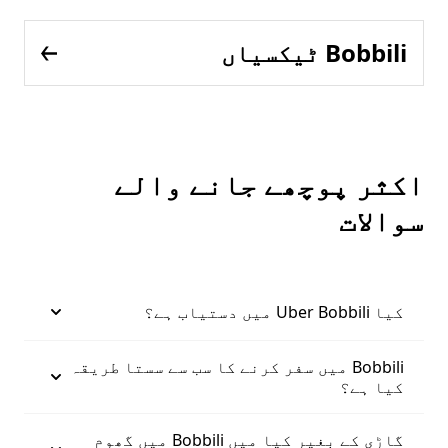
Bobbili ٹیکسیاں
اکثر پوچھے جانے والے
سوالات
کیا Uber Bobbili میں دستیاب ہے؟
Bobbili میں سفر کرنے کا سب سے سستا طریقہ
کیا ہے؟
گاڑی کے بغیر کیا میں Bobbili میں گھوم