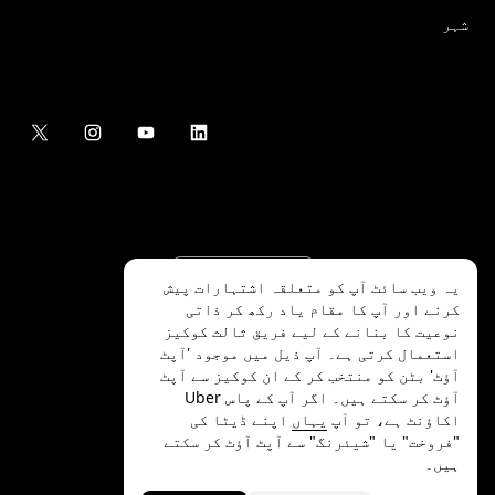
شہر
یہ ویب سائٹ آپ کو متعلقہ اشتہارات پیش
کرنے اور آپ کا مقام یاد رکھ کر ذاتی
نوعیت کا بنانے کے لیے فریق ثالث کوکیز
استعمال کرتی ہے۔ آپ ذیل میں موجود 'آپٹ
آؤٹ' بٹن کو منتخب کر کے ان کوکیز سے آپٹ
.Uber Technologies Inc
2026
©
آؤٹ کر سکتے ہیں۔ اگر آپ کے پاس Uber
اکاؤنٹ ہے، تو آپ
یہاں
اپنے ڈیٹا کی
"فروخت" یا "شیئرنگ" سے آپٹ آؤٹ کر سکتے
ہیں۔
رازداری
ایکسیسیبلٹی
شرائط