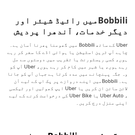
Bobbiliمیں رائیڈ شیئر اور
دیگر خدمات، آندھرا پردیش
Uber کے ساتھ Bobbili میں گھومنا پھرنا آسان ہے۔
چاہے آپ ٹرین اسٹیشن یا ہوائی اڈے کا سفر کر رہے
ہوں، کسی ریسٹورنٹ یا تقریب میں دوستوں سے مل
رہے ہوں، یا شہر میں کام کر رہے ہوں، Uber آپ کو
وہ جگہ پہنچانے میں مدد کرتا ہے جہاں آپ کو جانا
ہے۔ Bobbiliمیں اپنے دروازے پر پک اپ کے لیے آن
لائن سائن ان کریں یا Uber ایپ کھولیں اور ٹیکسی
، Uber Auto یا Uber Bike کی درخواست کرنے کے لیے
اپنی منزل درج کریں۔