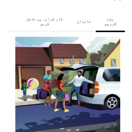
بڑے
کار کرایہ پر حاصل
خاندان
گروپس
کریں