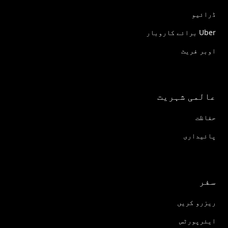
ڈرائیو
Uber برائے کاروبار
اوبر فریٹ
عالمی شہریت
حفاظت
پائیداری
سفر
ریزرو کریں
ایئرپورٹس