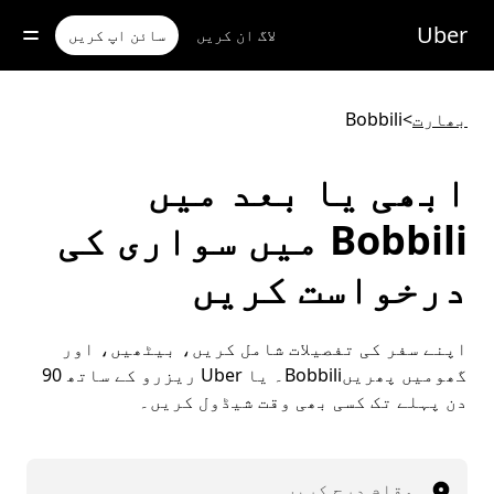
رکزی
واد
Uber
لاگ ان کریں
سائن اپ کریں
ر
ائیں
بھارت
>
Bobbili
ابھی یا بعد میں
Bobbili میں سواری کی
درخواست کریں
اپنے سفر کی تفصیلات شامل کریں، بیٹھیں، اور
گھومیں پھریںBobbili۔ یا Uber ریزرو کے ساتھ 90
دن پہلے تک کسی بھی وقت شیڈول کریں۔
مقام درج کریں