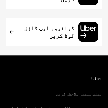
ڈرائیور ایپ ڈاؤن
لوڈ کریں
Uber
ہیلپ سینٹر ملاحظہ کریں
میری ذاتی معلومات کو فروخت یا شیئر نہ کریں