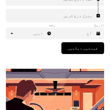
منزل درج کریں
تاریخ
وقت
ابھی
Press
قیمتیں دیکھیں
the
down
arrow
key
to
interact
with
the
calendar
and
select
a
date.
Press