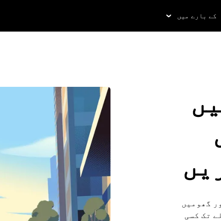
کے بارے میں
یں
یں
ور گھومیں
رو کے ساتھ 90 دن پہلے تک کسی