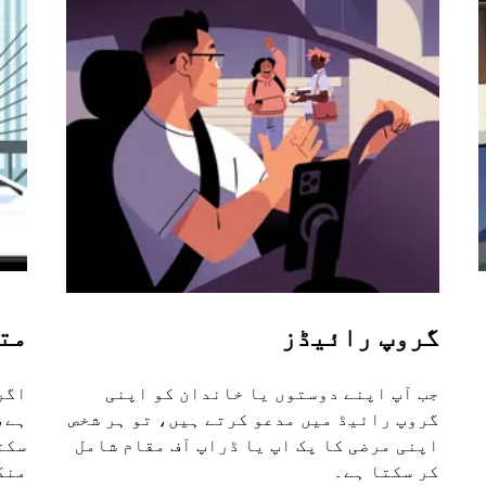
گروپ رائیڈز
مت
جب آپ اپنے دوستوں یا خاندان کو اپنی
اگر
گروپ رائیڈ میں مدعو کرتے ہیں، تو ہر شخص
اپنی مرضی کا پک اپ یا ڈراپ آف مقام شامل
سکت
کر سکتا ہے۔
منگ