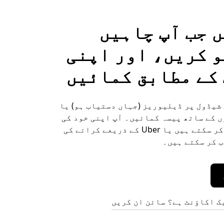
 جب آپ چاہیں
 کریں، اور اپنی
کے مطابق کمائیں
شیڈول پر ڈیلیوریز (جہاں دستیاب ہو) یا
 کے ساتھ پیسہ کمائیں۔ آپ اپنی خود کی
کار استعمال کر سکتے ہیں یا Uber کے ذریعے کرائے کی
 کر سکتے ہیں۔
ک اکاؤنٹ ہے؟ سائن ان کریں