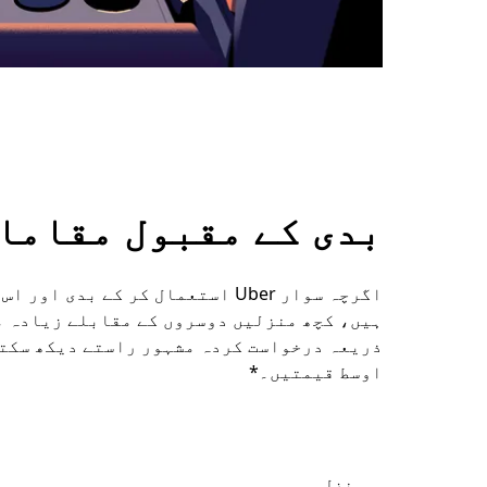
بدی کے مقبول مقاما
اگرچہ سوار Uber استعمال کر کے ب
ہیں، کچھ منزلیں دوسروں کے مقابلے زیادہ م
ذریعہ درخواست کردہ مشہور راستے دیکھ سکت
اوسط قیمتیں۔*
منزل