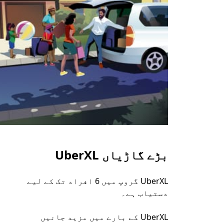
بڑے گاڑیاں UberXL
UberXL گروپ میں 6 افراد تک کے لیے
دستیاب ہے۔
UberXL کے بارے میں مزید جانیں