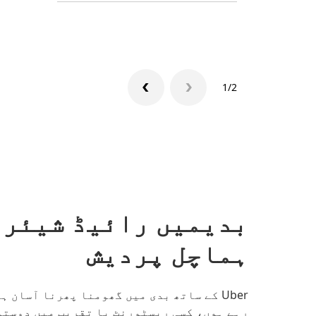
1/2
بدیمیں رائیڈ شیئر 
ہماچل پردیش
Uber کے ساتھ بدی میں گھومنا پھرنا آسان 
رہے ہوں، کسی ریسٹورنٹ یا تقریب میں دوستوں