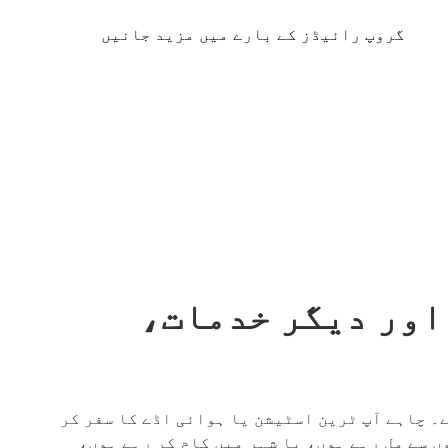
گروپ رائیڈز کے بارے میں مزید جانیں
اور دیگر خدمات،
ہے۔ چاہے آپ ٹرین اسٹیشن یا ہوائی اڈے کا سفر کر
 سے مل رہے ہوں، یا شہر میں کام کر رہے ہوں،