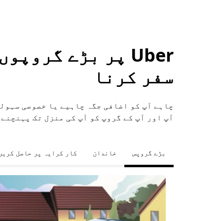
Uber پر بڑے گروپ
سفر کرنا
چاہے آپ کو اضافی جگہ چاہیے یا خصوصی سہول
آپ اور آپ کے گروپ کو آپ کی منزل تک پہنچنے 
بڑے گروپس
خاندان
کار کرایہ پر حاصل کریں