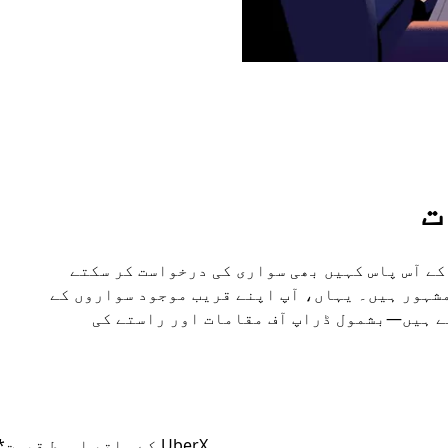
ت
دی اور اس کے آس پاس کہیں بھی سواری کی درخواست کر سکتے
شہور ہیں۔ یہاں، آپ اپنے قریب موجود سواروں کے
ے ہیں—بشمول ڈراپ آف مقامات اور راستے کی
UberX کے ساتھ اوسط قیمت*