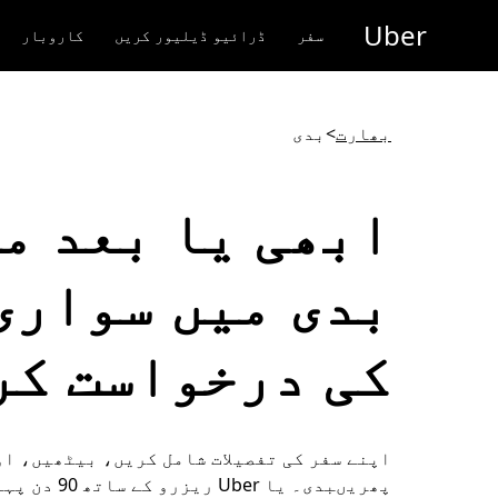
رکزی
Uber
واد
سفر
ڈرائیو ڈیلیور کریں
کاروبار
ر
ائیں
بھارت
>
بدی
ابھی یا بعد م
بدی میں سواری
کی درخواست کر
اپنے سفر کی تفصیلات شامل کریں، بیٹھیں، ا
پھریںبدی۔ یا Uber ریز