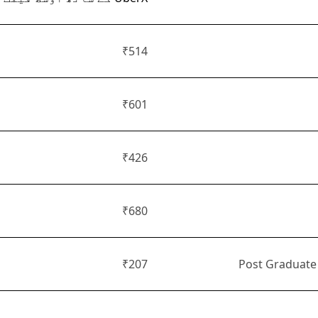
₹514
₹601
₹426
₹680
₹207
Post Graduate 