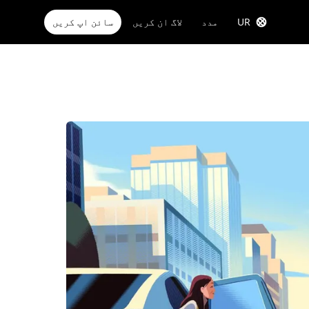
UR
مدد
لاگ ان کریں
سائن اپ کریں