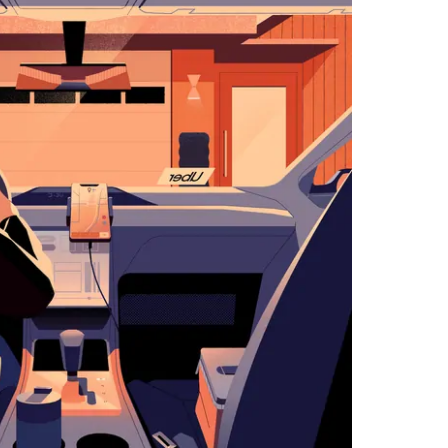
select
a
date.
Press
the
escape
button
to
close
the
calendar.