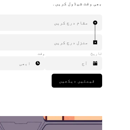
بھی وقت شیڈول کریں۔
مقام درج کریں
منزل درج کریں
تاریخ
وقت
ابھی
Press
قیمتیں دیکھیں
the
down
arrow
key
to
interact
with
the
calendar
and