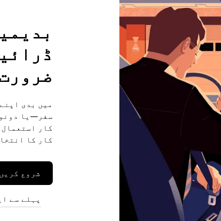
بدیمیں
ڈرائیو
ضرورت 
میں بدی اپنے 
سفر—یا دونوں
کار کا انتخاب
شروع کریں
پہلے سے ای