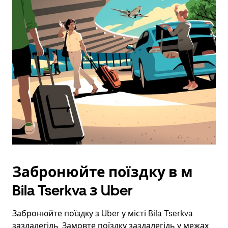
закрити
календар,
натисніть
клавішу
ESC.
Забронюйте поїздку в м
Bila Tserkva з Uber
Забронюйте поїздку з Uber у місті Bila Tserkva
заздалегідь. Замовте поїздку заздалегідь у межах