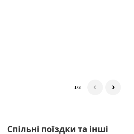
За
ав
Якщо
облі
поїз
розп
наст
1/3
Спільні поїздки та інші