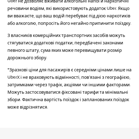
Uber не дозволяє вживати алкогольні напої й наркотичні
речовини водіям, які використовують додаток Uber. Якщо
ви вважаєте, що ваш водій перебуває під дією наркотиків
або алкоголю, попросіть його негайно припинити поїздку.
З власників комерційних транспортних засобів можуть
стягуватися додаткові податки, передбачені законами
певного штату, сума яких може перевищувати розмір
дорожнього збору.
*Зразкові ціни для пасажирів є середніми цінами лише на
UberX і не враховують відмінності, пов’язані з географією,
затримками через трафік, акціями чи іншими факторами.
Можуть застосовуватися фіксовані тарифи та мінімальні
збори. Фактична вартість поїздок і запланованих поїздок
може відрізнятися.