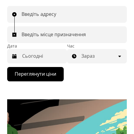
Введіть адресу
Введіть місце призначення
Дата
Час
Зараз
Натисніть
Переглянути ціни
клавішу
зі
стрілкою
вниз,
щоб
відкрити
календар
і
вибрати
дату.
Щоб