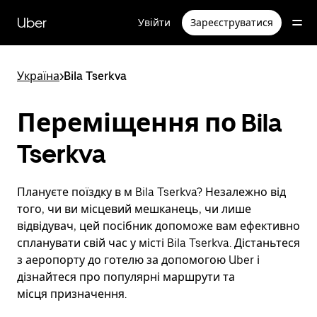
Перейти
до
Uber
Увійти
Зареєструватися
основного
вмісту
Україна
>
Bila Tserkva
Переміщення по Bila
Tserkva
Плануєте поїздку в м Bila Tserkva? Незалежно від
того, чи ви місцевий мешканець, чи лише
відвідувач, цей посібник допоможе вам ефективно
спланувати свій час у місті Bila Tserkva. Дістаньтеся
з аеропорту до готелю за допомогою Uber і
дізнайтеся про популярні маршрути та
місця призначення.