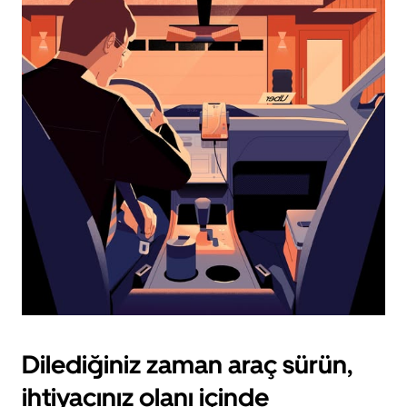
ok
tuşuna
basın.
Takvimi
kapatmak
için
escape
tuşuna
basın.
Dilediğiniz zaman araç sürün,
ihtiyacınız olanı içinde