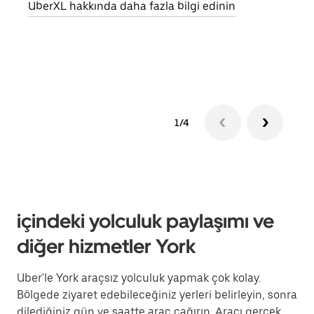
UberXL hakkında daha fazla bilgi edinin
Grup
edin
1/4
içindeki yolculuk paylaşımı ve
diğer hizmetler York
Uber'le York araçsız yolculuk yapmak çok kolay.
Bölgede ziyaret edebileceğiniz yerleri belirleyin, sonra
dilediğiniz gün ve saatte araç çağırın. Aracı gerçek