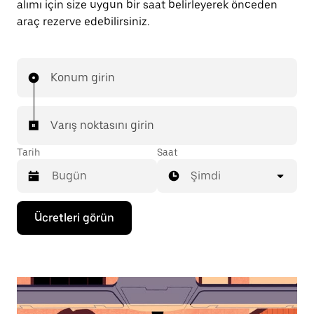
alımı için size uygun bir saat belirleyerek önceden
araç rezerve edebilirsiniz.
Konum girin
Varış noktasını girin
Tarih
Saat
Şimdi
Takvimle
Ücretleri görün
etkileşime
geçmek
ve
bir
tarih
seçmek
için
aşağı