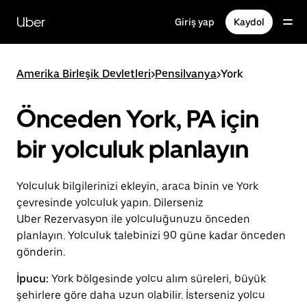
Ana
içeriğe
Uber
Giriş yap
Kaydol
gidin
Amerika Birleşik Devletleri
>
Pensilvanya
>
York
Önceden York, PA için
bir yolculuk planlayın
Yolculuk bilgilerinizi ekleyin, araca binin ve York
çevresinde yolculuk yapın. Dilerseniz
Uber Rezervasyon ile yolculuğunuzu önceden
planlayın. Yolculuk talebinizi 90 güne kadar önceden
gönderin.
İpucu:
York bölgesinde yolcu alım süreleri, büyük
şehirlere göre daha uzun olabilir. İsterseniz yolcu