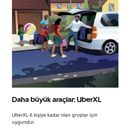
Daha büyük araçlar: UberXL
Gru
UberXL 6 kişiye kadar olan gruplar için
Arkad
uygundur.
yolc
alım 