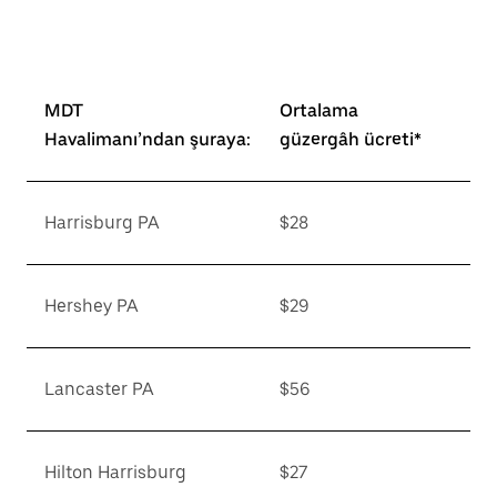
MDT
Ortalama
Havalimanı’ndan şuraya:
güzergâh ücreti*
Harrisburg PA
$28
Hershey PA
$29
Lancaster PA
$56
Hilton Harrisburg
$27