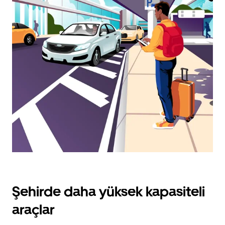
ok
tuşuna
basın.
Takvimi
kapatmak
için
escape
tuşuna
basın.
Şehirde daha yüksek kapasiteli
araçlar