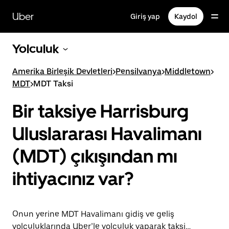
Ana
içeriğe
Uber
Giriş yap
Kaydol
gidin
Yolculuk
Amerika Birleşik Devletleri
>
Pensilvanya
>
Middletown
>
MDT
>
MDT Taksi
Bir taksiye Harrisburg
Uluslararası Havalimanı
(MDT) çıkışından mı
ihtiyacınız var?
Onun yerine MDT Havalimanı gidiş ve geliş
yolculuklarında Uber’le yolculuk yaparak taksi