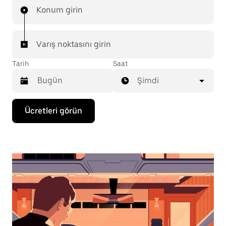
Konum girin
Varış noktasını girin
Tarih
Saat
Şimdi
Takvimle
Ücretleri görün
etkileşime
geçmek
ve
bir
tarih
seçmek
için
aşağı
ok
tuşuna
basın.
Takvimi
kapatmak