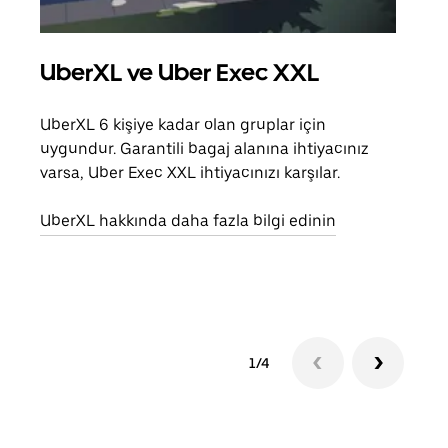
UberXL ve Uber Exec XXL
Gru
UberXL 6 kişiye kadar olan gruplar için
Arkad
uygundur. Garantili bagaj alanına ihtiyacınız
yolc
varsa, Uber Exec XXL ihtiyacınızı karşılar.
alım 
UberXL hakkında daha fazla bilgi edinin
Grup
edin
1/4