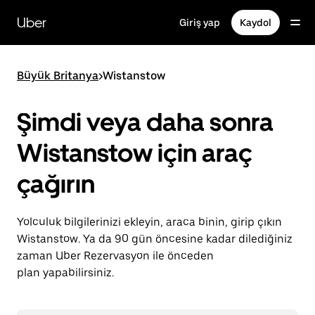
Ana
içeriğe
Uber
Giriş yap
Kaydol
gidin
Büyük Britanya
>
Wistanstow
Şimdi veya daha sonra
Wistanstow için araç
çağırın
Yolculuk bilgilerinizi ekleyin, araca binin, girip çıkın
Wistanstow. Ya da 90 gün öncesine kadar dilediğiniz
zaman Uber Rezervasyon ile önceden
plan yapabilirsiniz.