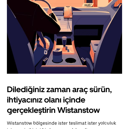
için
escape
tuşuna
basın.
Dilediğiniz zaman araç sürün,
ihtiyacınız olanı içinde
gerçekleştirin Wistanstow
Wistanstow bölgesinde ister teslimat ister yolculuk