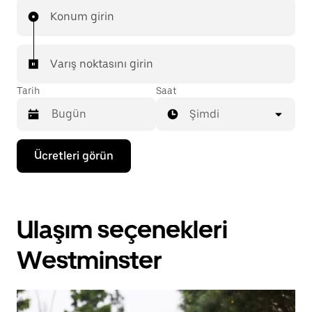
Konum girin
Varış noktasını girin
Tarih
Saat
Şimdi
Takvimle
Ücretleri görün
etkileşime
geçmek
ve
bir
tarih
Ulaşım seçenekleri
seçmek
için
aşağı
Westminster
ok
tuşuna
basın.
Takvimi
kapatmak