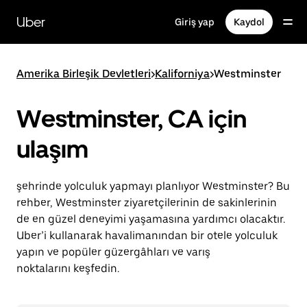
Ana
içeriğe
Uber
Giriş yap
Kaydol
gidin
Amerika Birleşik Devletleri
>
Kaliforniya
>
Westminster
Westminster, CA için
ulaşım
şehrinde yolculuk yapmayı planlıyor Westminster? Bu
rehber, Westminster ziyaretçilerinin de sakinlerinin
de en güzel deneyimi yaşamasına yardımcı olacaktır.
Uber’i kullanarak havalimanından bir otele yolculuk
yapın ve popüler güzergâhları ve varış
noktalarını keşfedin.