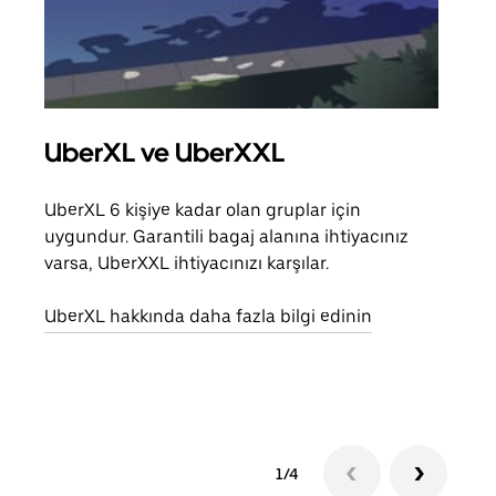
UberXL ve UberXXL
Gru
UberXL 6 kişiye kadar olan gruplar için
Arkad
uygundur. Garantili bagaj alanına ihtiyacınız
yolc
varsa, UberXXL ihtiyacınızı karşılar.
alım 
UberXL hakkında daha fazla bilgi edinin
Grup
edin
1/4