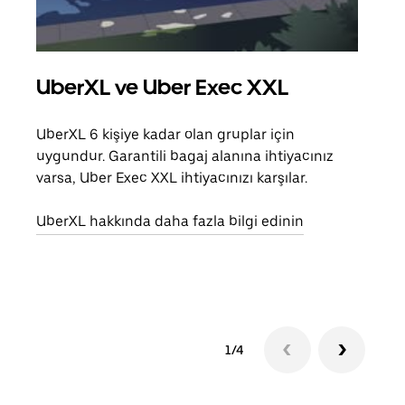
UberXL ve Uber Exec XXL
Gru
UberXL 6 kişiye kadar olan gruplar için
Arkad
uygundur. Garantili bagaj alanına ihtiyacınız
yolc
varsa, Uber Exec XXL ihtiyacınızı karşılar.
alım 
UberXL hakkında daha fazla bilgi edinin
Grup
edin
1/4