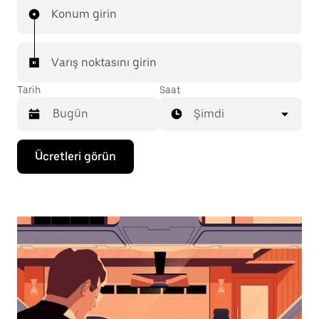
Konum girin
Varış noktasını girin
Tarih
Saat
Şimdi
Takvimle
Ücretleri görün
etkileşime
geçmek
ve
bir
tarih
seçmek
için
aşağı
ok
tuşuna
basın.
Takvimi
kapatmak