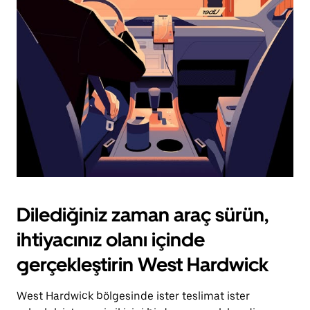
için
escape
tuşuna
basın.
Dilediğiniz zaman araç sürün,
ihtiyacınız olanı içinde
gerçekleştirin West Hardwick
West Hardwick bölgesinde ister teslimat ister