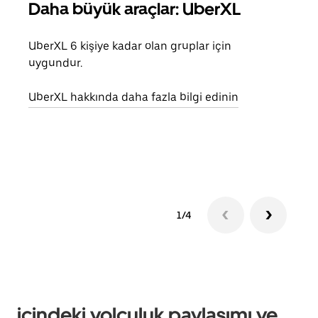
Daha büyük araçlar: UberXL
Gru
UberXL 6 kişiye kadar olan gruplar için
Arkad
uygundur.
yolc
alım 
UberXL hakkında daha fazla bilgi edinin
Grup
edin
1/4
içindeki yolculuk paylaşımı ve