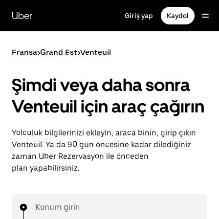
Ana
içeriğe
Uber
Giriş yap
Kaydol
gidin
Fransa
>
Grand Est
>
Venteuil
Şimdi veya daha sonra
Venteuil için araç çağırın
Yolculuk bilgilerinizi ekleyin, araca binin, girip çıkın
Venteuil. Ya da 90 gün öncesine kadar dilediğiniz
zaman Uber Rezervasyon ile önceden
plan yapabilirsiniz.
Konum girin