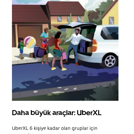
Daha büyük araçlar: UberXL
Gru
UberXL 6 kişiye kadar olan gruplar için
Arkad