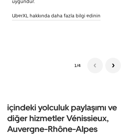
uygundur.
yolc
alım 
UberXL hakkında daha fazla bilgi edinin
Grup
edin
1/4
içindeki yolculuk paylaşımı ve
diğer hizmetler Vénissieux,
Auvergne-Rhône-Alpes