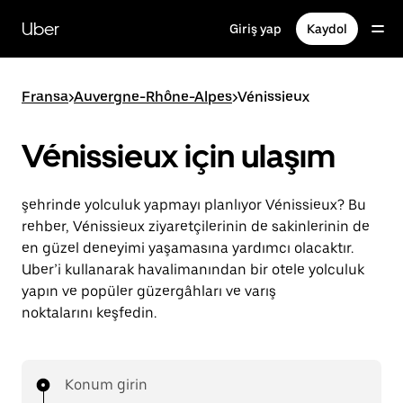
Ana
içeriğe
Uber
Giriş yap
Kaydol
gidin
Fransa
>
Auvergne-Rhône-Alpes
>
Vénissieux
Vénissieux için ulaşım
şehrinde yolculuk yapmayı planlıyor Vénissieux? Bu
rehber, Vénissieux ziyaretçilerinin de sakinlerinin de
en güzel deneyimi yaşamasına yardımcı olacaktır.
Uber’i kullanarak havalimanından bir otele yolculuk
yapın ve popüler güzergâhları ve varış
noktalarını keşfedin.
Konum girin