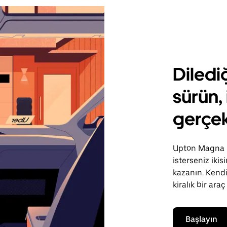
Diledi
sürün, 
gerçek
Upton Magna bö
isterseniz iki
kazanın. Kendi
kiralık bir araç
Başlayın