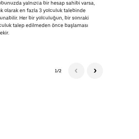
bunuzda yalnızca bir hesap sahibi varsa,
Uber Shuttle
ık olarak en fazla 3 yolculuk talebinde
güzergahları
unabilir. Her bir yolculuğun, bir sonraki
için mevcutt
culuk talep edilmeden önce başlaması
ekir.
Servis müsai
1/2