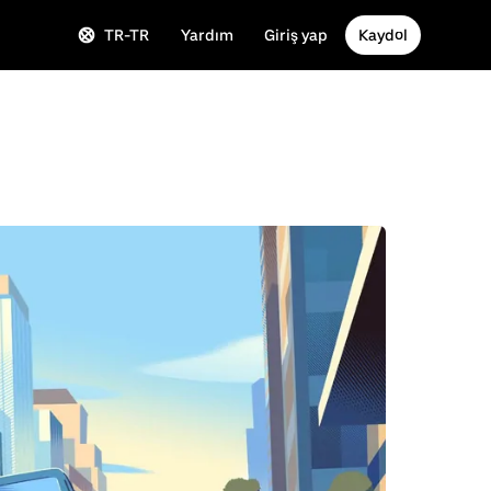
TR-TR
Yardım
Giriş yap
Kaydol