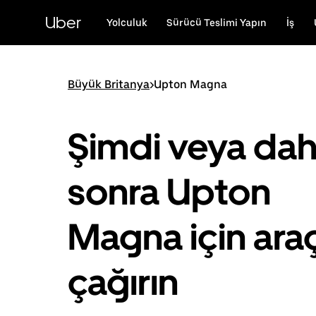
Ana
içeriğe
Uber
Yolculuk
Sürücü Teslimi Yapın
İş
gidin
Büyük Britanya
>
Upton Magna
Şimdi veya da
sonra Upton
Magna için ara
çağırın