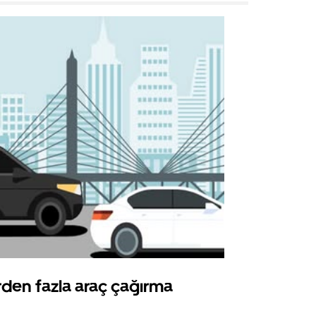
rden fazla araç çağırma
Uber Shu