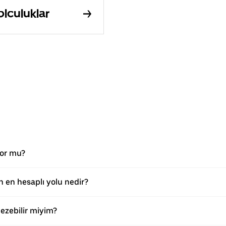
lculuklar
yor mu?
en hesaplı yolu nedir?
zebilir miyim?