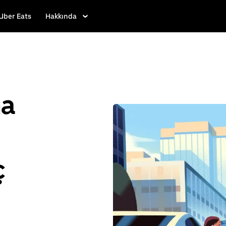
Uber Eats
Hakkında
ha
ç