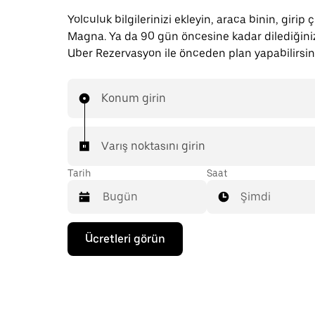
Yolculuk bilgilerinizi ekleyin, araca binin, girip 
Magna. Ya da 90 gün öncesine kadar dilediğin
Uber Rezervasyon ile önceden plan yapabilirsin
Konum girin
Varış noktasını girin
Tarih
Saat
Şimdi
Takvimle
Ücretleri görün
etkileşime
geçmek
ve
bir
tarih
seçmek