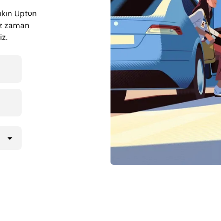
çıkın Upton
iz zaman
iz.