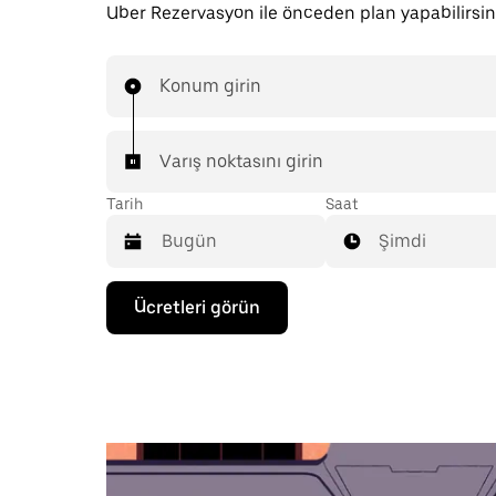
Uber Rezervasyon ile önceden plan yapabilirsin
Konum girin
Varış noktasını girin
Tarih
Saat
Şimdi
Takvimle
Ücretleri görün
etkileşime
geçmek
ve
bir
tarih
seçmek
için
aşağı
ok
tuşuna