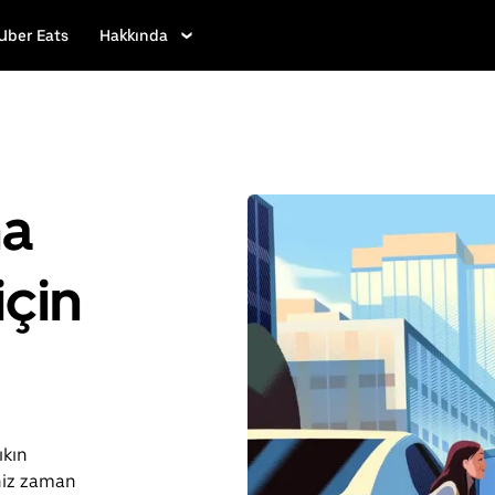
Uber Eats
Hakkında
ha
için
ıkın
niz zaman