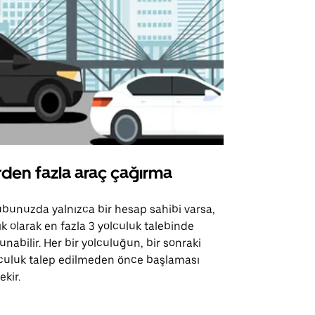
rden fazla araç çağırma
Uber Shu
bunuzda yalnızca bir hesap sahibi varsa,
Uber Shuttle
ık olarak en fazla 3 yolculuk talebinde
güzergahları
unabilir. Her bir yolculuğun, bir sonraki
için mevcutt
culuk talep edilmeden önce başlaması
ekir.
Servis müsai