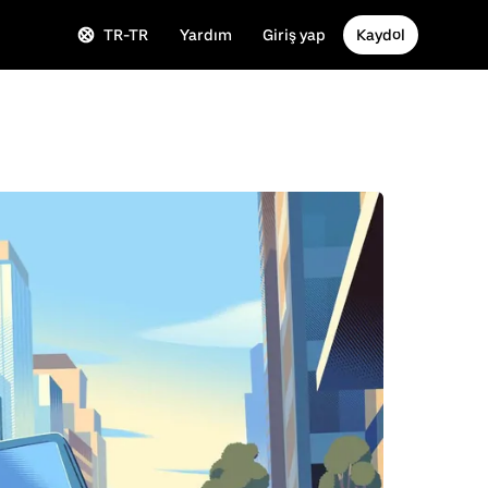
TR-TR
Yardım
Giriş yap
Kaydol