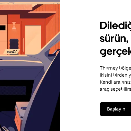
Diledi
sürün, 
gerçek
Thorney bölges
ikisini birden
Kendi aracınızı
araç seçebilirs
Başlayın