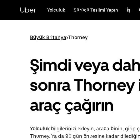
Ana
içeriğe
Uber
Yolculuk
Sürücü Teslimi Yapın
İş
gidin
Büyük Britanya
>
Thorney
Şimdi veya da
sonra Thorney 
araç çağırın
Yolculuk bilgilerinizi ekleyin, araca binin, girip ç
Thorney. Ya da 90 gün öncesine kadar dilediği