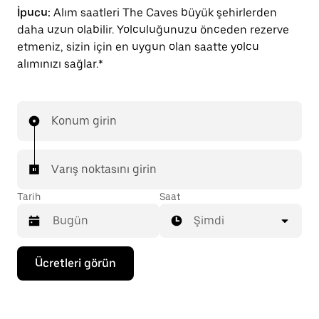
İpucu:
Alım saatleri The Caves büyük şehirlerden
daha uzun olabilir. Yolculuğunuzu önceden rezerve
etmeniz, sizin için en uygun olan saatte yolcu
alımınızı sağlar.*
Konum girin
Varış noktasını girin
Tarih
Saat
Şimdi
Takvimle
Ücretleri görün
etkileşime
geçmek
ve
bir