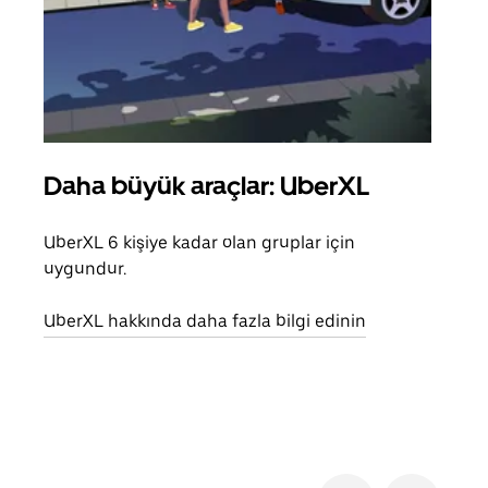
Daha büyük araçlar: UberXL
Gru
UberXL 6 kişiye kadar olan gruplar için
Arkad
uygundur.
yolc
alım 
UberXL hakkında daha fazla bilgi edinin
Grup
edin