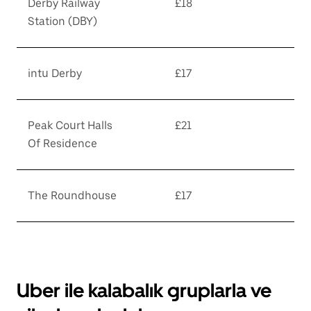
Derby Railway
£18
Station (DBY)
intu Derby
£17
Peak Court Halls
£21
Of Residence
The Roundhouse
£17
Uber ile kalabalık gruplarla ve