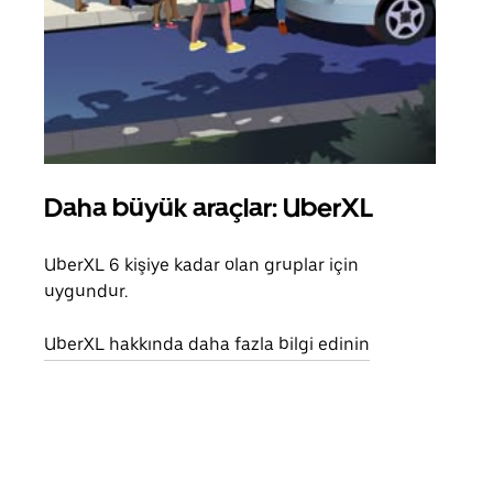
Daha büyük araçlar: UberXL
Gru
UberXL 6 kişiye kadar olan gruplar için
Arkad
uygundur.
yolc
alım 
UberXL hakkında daha fazla bilgi edinin
Grup
edin