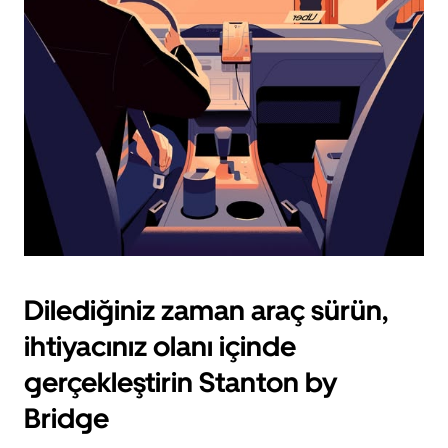
için
escape
tuşuna
basın.
Dilediğiniz zaman araç sürün,
ihtiyacınız olanı içinde
gerçekleştirin Stanton by
Bridge