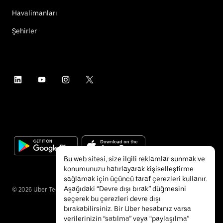
Havalimanları
Şehirler
Bu web sitesi, size ilgili reklamlar sunmak ve
konumunuzu hatırlayarak kişiselleştirme
sağlamak için üçüncü taraf çerezleri kullanır.
Aşağıdaki “Devre dışı bırak” düğmesini
©
2026
Uber Technologies Inc.
seçerek bu çerezleri devre dışı
bırakabilirsiniz. Bir Uber hesabınız varsa
verilerinizin “satılma” veya “paylaşılma”