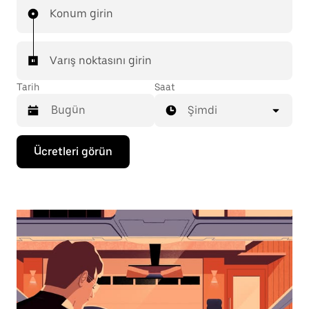
Konum girin
Varış noktasını girin
Tarih
Saat
Şimdi
Takvimle
Ücretleri görün
etkileşime
geçmek
ve
bir
tarih
seçmek
için
aşağı
ok
tuşuna
basın.
Takvimi
kapatmak