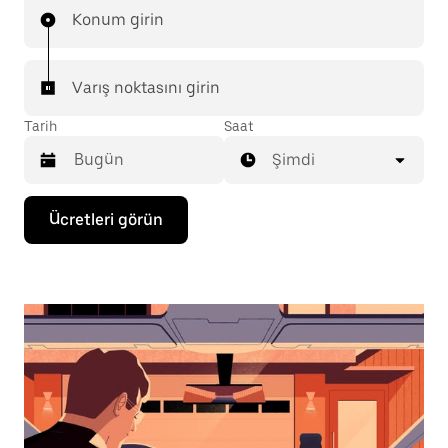
Konum girin
Varış noktasını girin
Tarih
Saat
Şimdi
Takvimle
Ücretleri görün
etkileşime
geçmek
ve
bir
tarih
seçmek
için
aşağı
ok
tuşuna
basın.
Takvimi
kapatmak