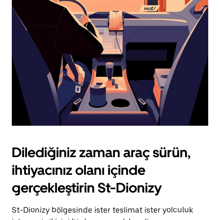
için
escape
tuşuna
basın.
Dilediğiniz zaman araç sürün,
ihtiyacınız olanı içinde
gerçekleştirin St-Dionizy
St-Dionizy bölgesinde ister teslimat ister yolculuk