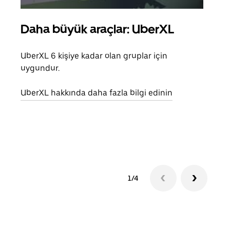
Daha büyük araçlar: UberXL
Gru
UberXL 6 kişiye kadar olan gruplar için
Arkad
uygundur.
yolc
alım 
UberXL hakkında daha fazla bilgi edinin
Grup
edin
1/4