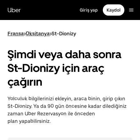
Ana
içeriğe
Uber
Giriş yap
Kaydol
gidin
Fransa
>
Oksitanya
>
St-Dionizy
Şimdi veya daha sonra
St-Dionizy için araç
çağırın
Yolculuk bilgilerinizi ekleyin, araca binin, girip çıkın
St-Dionizy. Ya da 90 gün öncesine kadar dilediğiniz
zaman Uber Rezervasyon ile önceden
plan yapabilirsiniz.