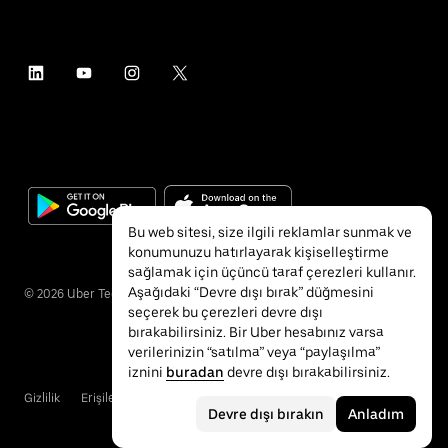
Bu web sitesi, size ilgili reklamlar sunmak ve
konumunuzu hatırlayarak kişiselleştirme
sağlamak için üçüncü taraf çerezleri kullanır.
Aşağıdaki “Devre dışı bırak” düğmesini
©
2026
Uber Technologies Inc.
seçerek bu çerezleri devre dışı
bırakabilirsiniz. Bir Uber hesabınız varsa
verilerinizin “satılma” veya “paylaşılma”
iznini
buradan
devre dışı bırakabilirsiniz.
Gizlilik
Erişilebilirlik
Hükümler ve Koşullar
Devre dışı bırakın
Anladım