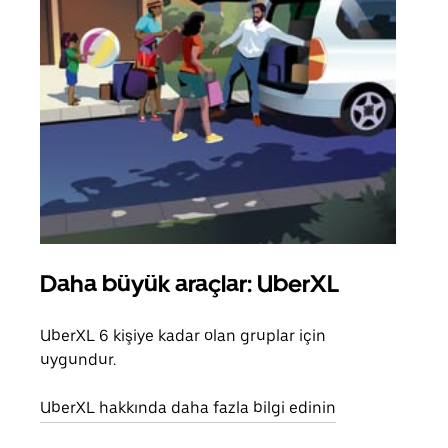
Daha büyük araçlar: UberXL
Gru
UberXL 6 kişiye kadar olan gruplar için
Arkad
uygundur.
yolc
alım 
UberXL hakkında daha fazla bilgi edinin
Grup