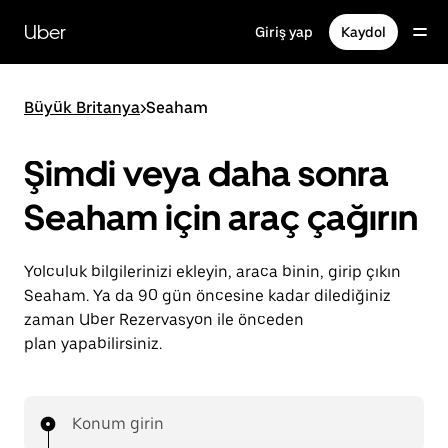
Ana
içeriğe
Uber
Giriş yap
Kaydol
gidin
Büyük Britanya
>
Seaham
Şimdi veya daha sonra
Seaham için araç çağırın
Yolculuk bilgilerinizi ekleyin, araca binin, girip çıkın
Seaham. Ya da 90 gün öncesine kadar dilediğiniz
zaman Uber Rezervasyon ile önceden
plan yapabilirsiniz.
Konum girin