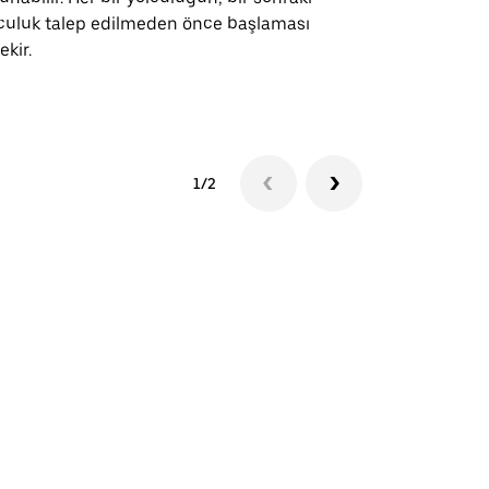
culuk talep edilmeden önce başlaması
ekir.
Servis müsai
1/2