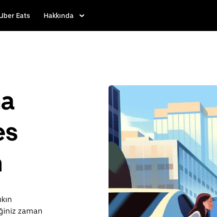
Uber Eats
Hakkında
ha
es
n
ıkın
iğiniz zaman