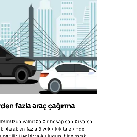
rden fazla araç çağırma
Uber Shu
bunuzda yalnızca bir hesap sahibi varsa,
Uber Shuttle
ık olarak en fazla 3 yolculuk talebinde
güzergahları
unabilir. Her bir yolculuğun, bir sonraki
için mevcutt