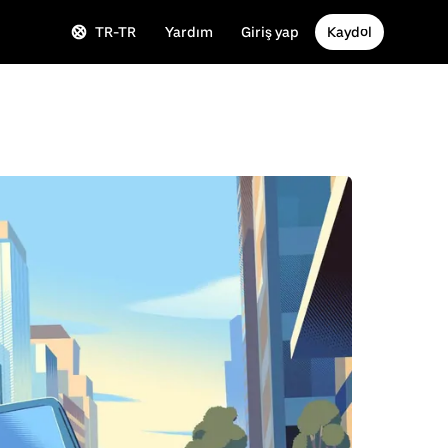
TR-TR
Yardım
Giriş yap
Kaydol