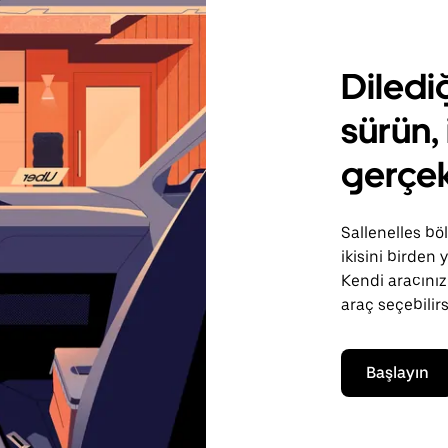
Diledi
sürün, 
gerçek
Sallenelles böl
ikisini birden
Kendi aracınızı
araç seçebilirs
Başlayın