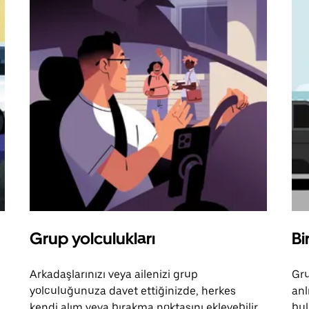
Grup yolculukları
Bi
Arkadaşlarınızı veya ailenizi grup
Gru
yolculuğunuza davet ettiğinizde, herkes
anl
kendi alım veya bırakma noktasını ekleyebilir.
bul