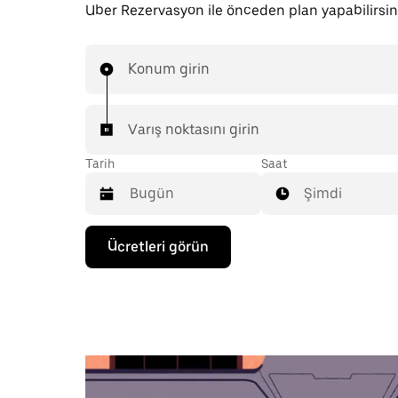
Uber Rezervasyon ile önceden plan yapabilirsin
Konum girin
Varış noktasını girin
Tarih
Saat
Şimdi
Takvimle
Ücretleri görün
etkileşime
geçmek
ve
bir
tarih
seçmek
için
aşağı
ok
tuşuna