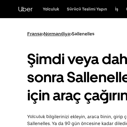
Ana
içeriğe
Uber
Yolculuk
Sürücü Teslimi Yapın
İş
gidin
Fransa
>
Normandiya
>
Sallenelles
Şimdi veya da
sonra Sallenell
için araç çağırı
Yolculuk bilgilerinizi ekleyin, araca binin, girip ç
Sallenelles. Ya da 90 gün öncesine kadar diled