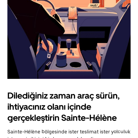
için
escape
tuşuna
basın.
Dilediğiniz zaman araç sürün,
ihtiyacınız olanı içinde
gerçekleştirin Sainte-Hélène
Sainte-Hélène bölgesinde ister teslimat ister yolculuk