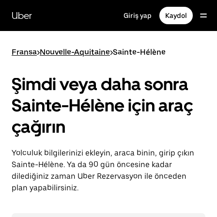
Ana
içeriğe
Uber
Giriş yap
Kaydol
gidin
Fransa
>
Nouvelle-Aquitaine
>
Sainte-Hélène
Şimdi veya daha sonra
Sainte-Hélène için araç
çağırın
Yolculuk bilgilerinizi ekleyin, araca binin, girip çıkın
Sainte-Hélène. Ya da 90 gün öncesine kadar
dilediğiniz zaman Uber Rezervasyon ile önceden
plan yapabilirsiniz.