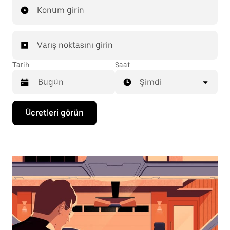
Konum girin
Varış noktasını girin
Tarih
Saat
Şimdi
Takvimle
Ücretleri görün
etkileşime
geçmek
ve
bir
tarih
seçmek
için
aşağı
ok
tuşuna
basın.
Takvimi
kapatmak