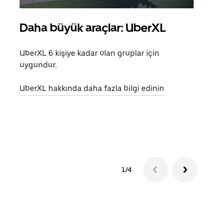
Daha büyük araçlar: UberXL
Gru
UberXL 6 kişiye kadar olan gruplar için
Arkad
uygundur.
yolc
alım 
UberXL hakkında daha fazla bilgi edinin
Grup
edin
1/4