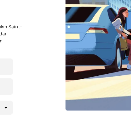
çıkın Saint-
dar
en