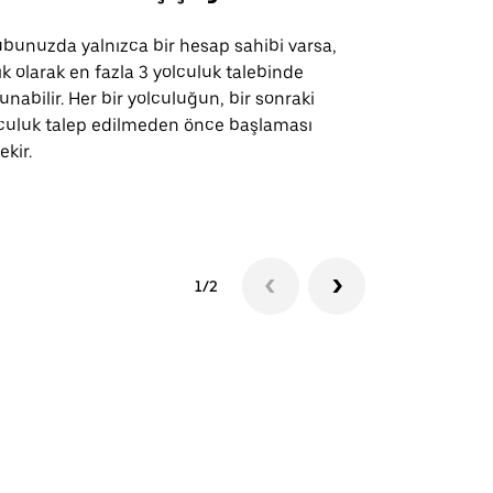
bunuzda yalnızca bir hesap sahibi varsa,
Uber Shuttle
ık olarak en fazla 3 yolculuk talebinde
güzergahları
unabilir. Her bir yolculuğun, bir sonraki
için mevcutt
culuk talep edilmeden önce başlaması
ekir.
Servis müsai
1/2