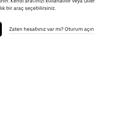
nın. Kendi aracınızı kullanabilir veya Uber
ık bir araç seçebilirsiniz.
Zaten hesabınız var mı? Oturum açın