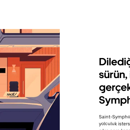
Diledi
sürün, 
gerçek
Symph
Saint-Symphor
yolculuk ister