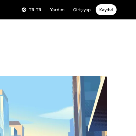
TR-TR
Yardım
Giriş yap
Kaydol