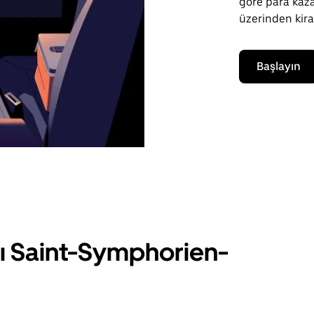
göre para kaza
üzerinden kiral
Başlayın
rı Saint-Symphorien-