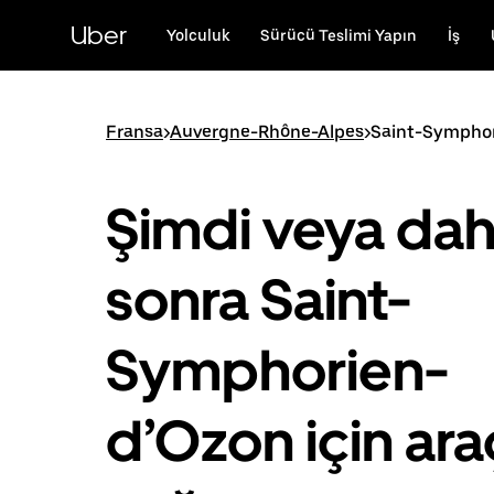
Ana
içeriğe
Uber
Yolculuk
Sürücü Teslimi Yapın
İş
gidin
Fransa
>
Auvergne-Rhône-Alpes
>
Saint-Sympho
Şimdi veya da
sonra Saint-
Symphorien-
d’Ozon için ara