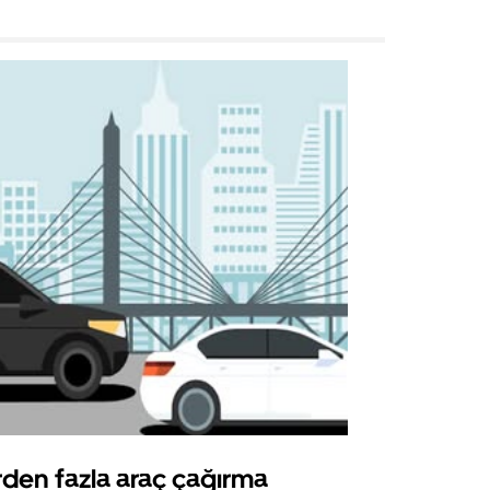
rden fazla araç çağırma
Uber Shu