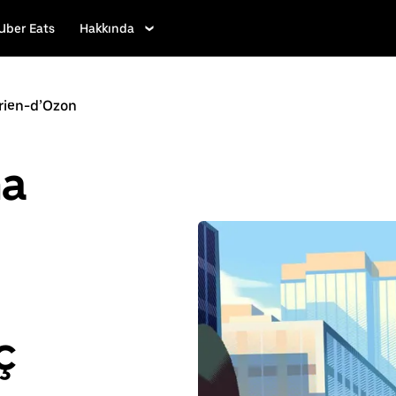
Uber Eats
Hakkında
rien-d’Ozon
ha
ç