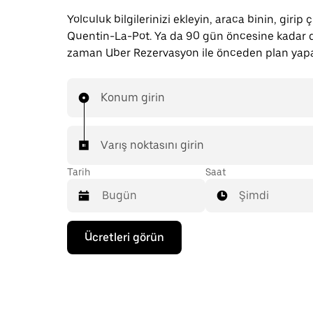
Yolculuk bilgilerinizi ekleyin, araca binin, girip 
Quentin-La-Pot. Ya da 90 gün öncesine kadar d
zaman Uber Rezervasyon ile önceden plan yapab
Konum girin
Varış noktasını girin
Tarih
Saat
Şimdi
Takvimle
Ücretleri görün
etkileşime
geçmek
ve
bir
tarih
seçmek