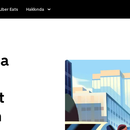
Uber Eats
Hakkında
ha
t
n