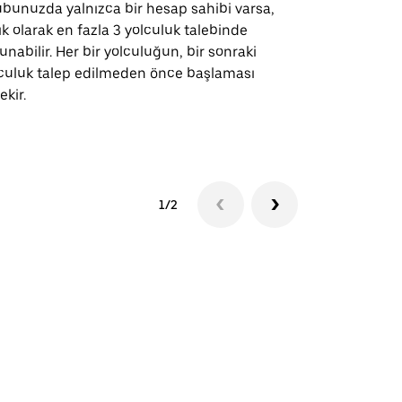
bunuzda yalnızca bir hesap sahibi varsa,
Uber Shuttle
ık olarak en fazla 3 yolculuk talebinde
güzergahları
unabilir. Her bir yolculuğun, bir sonraki
için mevcutt
culuk talep edilmeden önce başlaması
ekir.
Servis müsai
1/2