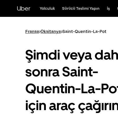
Ana
içeriğe
Uber
Yolculuk
Sürücü Teslimi Yapın
İş
gidin
Fransa
>
Oksitanya
>
Saint-Quentin-La-Pot
Şimdi veya da
sonra Saint-
Quentin-La-Po
için araç çağırı