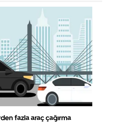
rden fazla araç çağırma
Uber Shu