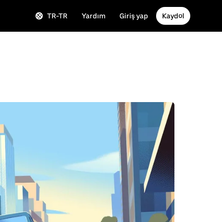
TR-TR
Yardım
Giriş yap
Kaydol