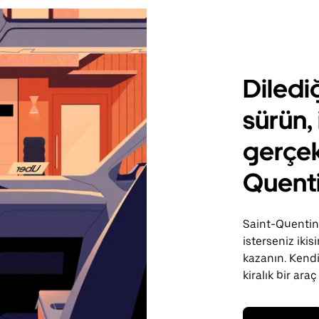
Diledi
sürün, 
gerçek
Quent
Saint-Quentin-
isterseniz iki
kazanın. Kendi
kiralık bir araç