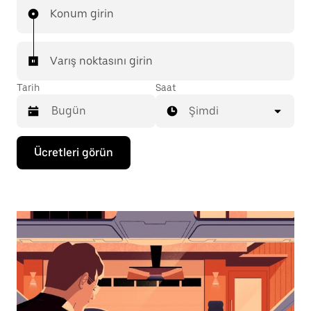
Konum girin
Varış noktasını girin
Tarih
Saat
Şimdi
Takvimle
Ücretleri görün
etkileşime
geçmek
ve
bir
tarih
seçmek
için
aşağı
ok
tuşuna
basın.
Takvimi
kapatmak