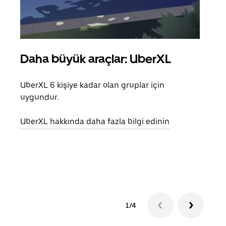
Daha büyük araçlar: UberXL
Gru
UberXL 6 kişiye kadar olan gruplar için
Arkad
uygundur.
yolc
alım 
UberXL hakkında daha fazla bilgi edinin
Grup
edin
1/4