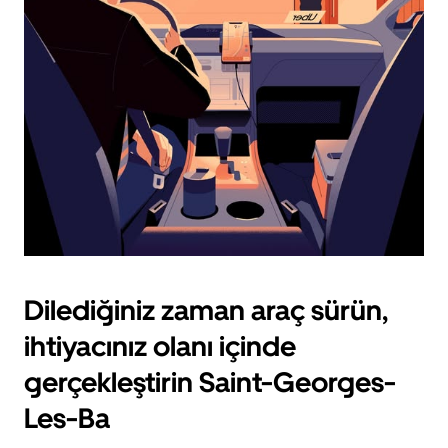
için
escape
tuşuna
basın.
Dilediğiniz zaman araç sürün,
ihtiyacınız olanı içinde
gerçekleştirin Saint-Georges-
Les-Ba