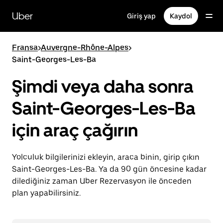
Ana
içeriğe
Uber
Giriş yap
Kaydol
gidin
Fransa
>
Auvergne-Rhône-Alpes
>
Saint-Georges-Les-Ba
Şimdi veya daha sonra
Saint-Georges-Les-Ba
için araç çağırın
Yolculuk bilgilerinizi ekleyin, araca binin, girip çıkın
Saint-Georges-Les-Ba. Ya da 90 gün öncesine kadar
dilediğiniz zaman Uber Rezervasyon ile önceden
plan yapabilirsiniz.