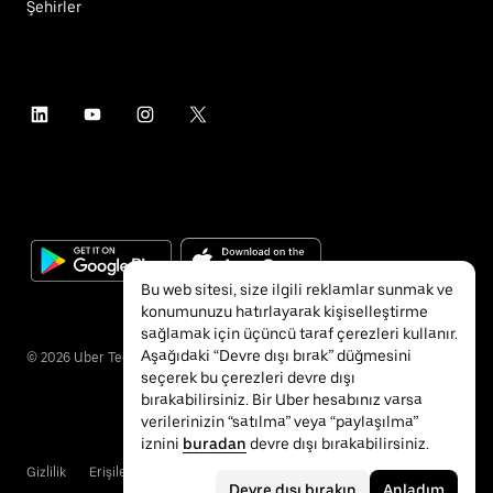
Şehirler
Bu web sitesi, size ilgili reklamlar sunmak ve
konumunuzu hatırlayarak kişiselleştirme
sağlamak için üçüncü taraf çerezleri kullanır.
Aşağıdaki “Devre dışı bırak” düğmesini
©
2026
Uber Technologies Inc.
seçerek bu çerezleri devre dışı
bırakabilirsiniz. Bir Uber hesabınız varsa
verilerinizin “satılma” veya “paylaşılma”
iznini
buradan
devre dışı bırakabilirsiniz.
Gizlilik
Erişilebilirlik
Hükümler ve Koşullar
Devre dışı bırakın
Anladım