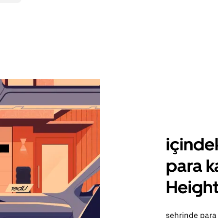
içinde
para k
Height
şehrinde para 