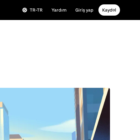
TR-TR
Yardım
Giriş yap
Kaydol