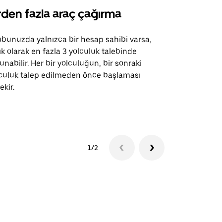
rden fazla araç çağırma
Uber Shu
bunuzda yalnızca bir hesap sahibi varsa,
Uber Shuttle
ık olarak en fazla 3 yolculuk talebinde
güzergahları
unabilir. Her bir yolculuğun, bir sonraki
için mevcutt
culuk talep edilmeden önce başlaması
ekir.
Servis müsai
1/2