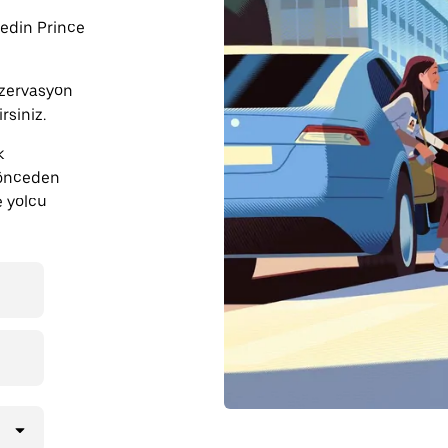
şfedin Prince
zervasyon
rsiniz.
k
 önceden
e yolcu