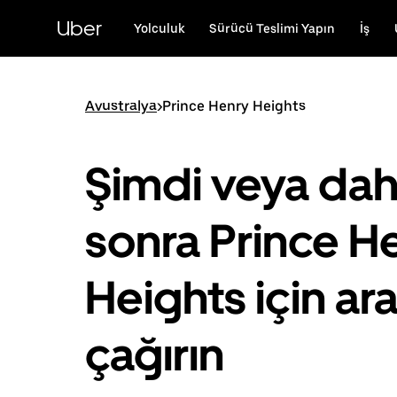
Ana
içeriğe
Uber
Yolculuk
Sürücü Teslimi Yapın
İş
gidin
Avustralya
>
Prince Henry Heights
Şimdi veya da
sonra Prince H
Heights için ar
çağırın