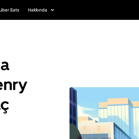
Uber Eats
Hakkında
ha
enry
aç