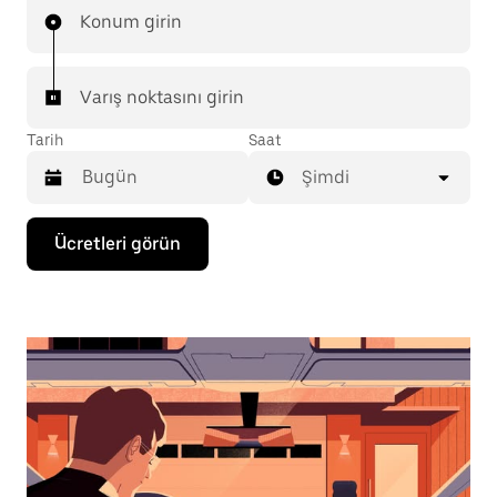
Konum girin
Varış noktasını girin
Tarih
Saat
Şimdi
Takvimle
Ücretleri görün
etkileşime
geçmek
ve
bir
tarih
seçmek
için
aşağı
ok
tuşuna
basın.
Takvimi
kapatmak