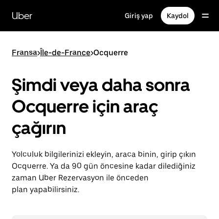
Ana
içeriğe
Uber
Giriş yap
Kaydol
gidin
Fransa
>
Île-de-France
>
Ocquerre
Şimdi veya daha sonra
Ocquerre için araç
çağırın
Yolculuk bilgilerinizi ekleyin, araca binin, girip çıkın
Ocquerre. Ya da 90 gün öncesine kadar dilediğiniz
zaman Uber Rezervasyon ile önceden
plan yapabilirsiniz.