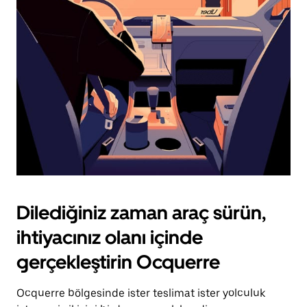
için
escape
tuşuna
basın.
Dilediğiniz zaman araç sürün,
ihtiyacınız olanı içinde
gerçekleştirin Ocquerre
Ocquerre bölgesinde ister teslimat ister yolculuk