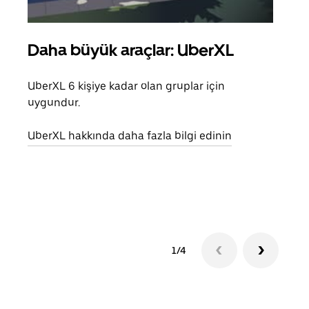
Daha büyük araçlar: UberXL
Gru
UberXL 6 kişiye kadar olan gruplar için
Arkad
uygundur.
yolc
alım 
UberXL hakkında daha fazla bilgi edinin
Grup
edin
1/4