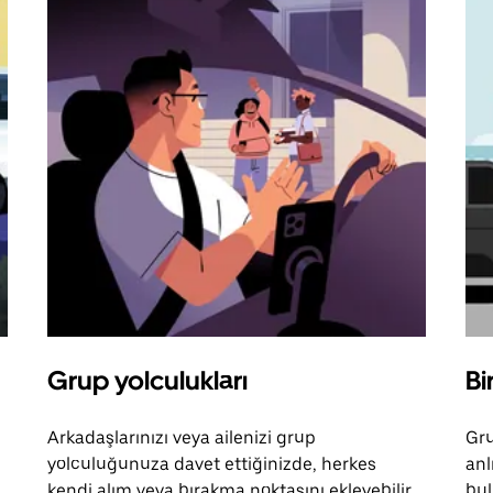
Grup yolculukları
Bi
Arkadaşlarınızı veya ailenizi grup
Gru
yolculuğunuza davet ettiğinizde, herkes
anl
kendi alım veya bırakma noktasını ekleyebilir.
bul