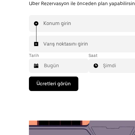
Uber Rezervasyon ile önceden plan yapabilirsin
Konum girin
Varış noktasını girin
Tarih
Saat
Şimdi
Takvimle
Ücretleri görün
etkileşime
geçmek
ve
bir
tarih
seçmek
için
aşağı
ok
tuşuna