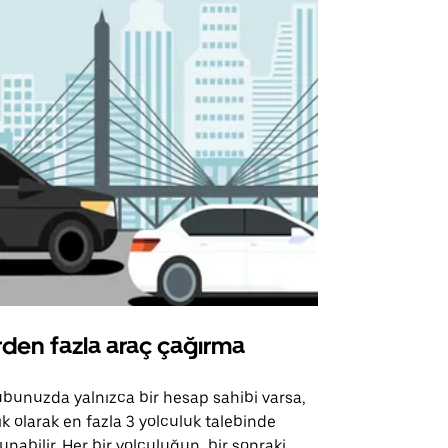
rden fazla araç çağırma
Uber Shu
bunuzda yalnızca bir hesap sahibi varsa,
Uber Shuttle
ık olarak en fazla 3 yolculuk talebinde
güzergahları
unabilir. Her bir yolculuğun, bir sonraki
için mevcutt