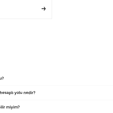
u?
esaplı yolu nedir?
lir miyim?