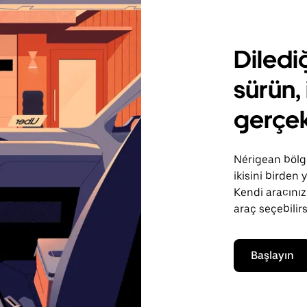
Diledi
sürün, 
gerçek
Nérigean bölge
ikisini birden
Kendi aracınızı
araç seçebilirs
Başlayın