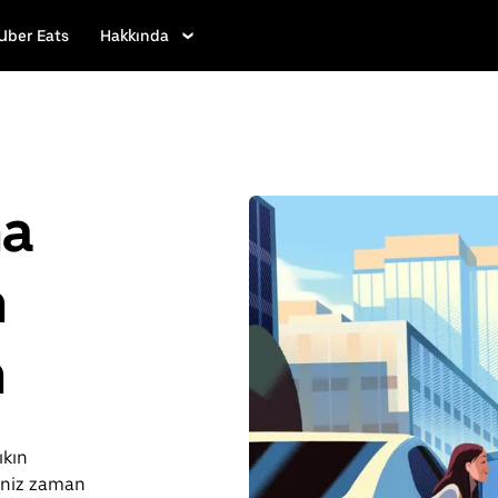
Uber Eats
Hakkında
ha
n
n
ıkın
iniz zaman