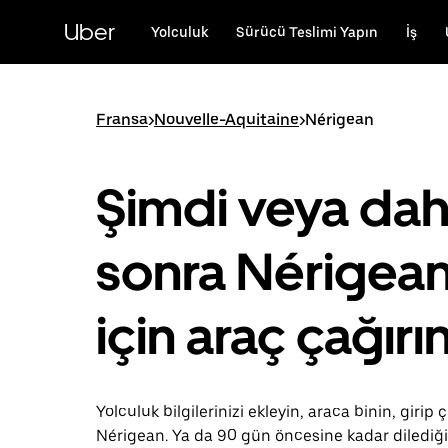
Ana
içeriğe
Uber
Yolculuk
Sürücü Teslimi Yapın
İş
gidin
Fransa
>
Nouvelle-Aquitaine
>
Nérigean
Şimdi veya da
sonra Nérigea
için araç çağırı
Yolculuk bilgilerinizi ekleyin, araca binin, girip ç
Nérigean. Ya da 90 gün öncesine kadar dilediğ