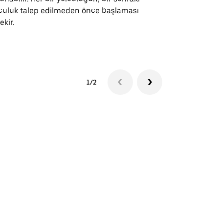
culuk talep edilmeden önce başlaması
ekir.
Servis müsai
1/2