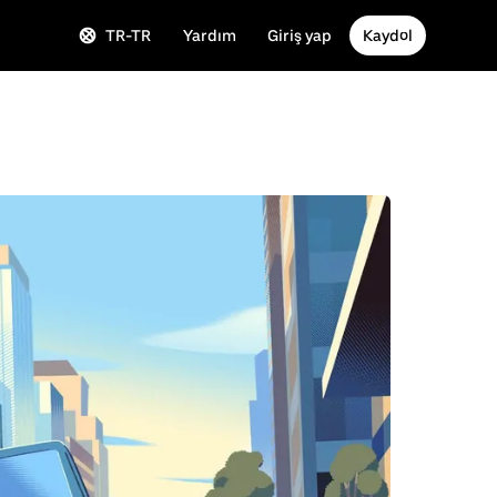
TR-TR
Yardım
Giriş yap
Kaydol