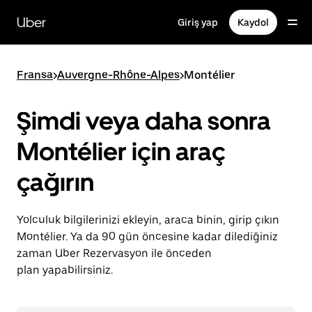
Ana
içeriğe
Uber
Giriş yap
Kaydol
gidin
Fransa
>
Auvergne-Rhône-Alpes
>
Montélier
Şimdi veya daha sonra
Montélier için araç
çağırın
Yolculuk bilgilerinizi ekleyin, araca binin, girip çıkın
Montélier. Ya da 90 gün öncesine kadar dilediğiniz
zaman Uber Rezervasyon ile önceden
plan yapabilirsiniz.