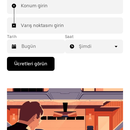
Konum girin
Varış noktasını girin
Tarih
Saat
Şimdi
Takvimle
Ücretleri görün
etkileşime
geçmek
ve
bir
tarih
seçmek
için
aşağı
ok
tuşuna
basın.
Takvimi
kapatmak