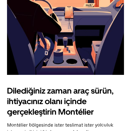
için
escape
tuşuna
basın.
Dilediğiniz zaman araç sürün,
ihtiyacınız olanı içinde
gerçekleştirin Montélier
Montélier bölgesinde ister teslimat ister yolculuk