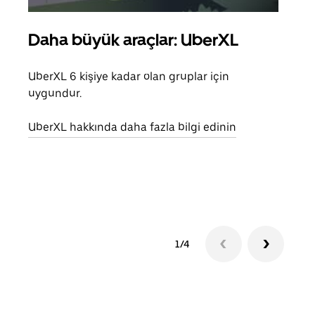
Daha büyük araçlar: UberXL
Gru
UberXL 6 kişiye kadar olan gruplar için
Arkad
uygundur.
yolc
alım 
UberXL hakkında daha fazla bilgi edinin
Grup
edin
1/4