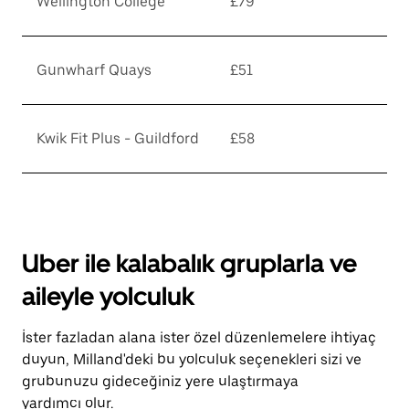
Wellington College
£79
Gunwharf Quays
£51
Kwik Fit Plus - Guildford
£58
Uber ile kalabalık gruplarla ve
aileyle yolculuk
İster fazladan alana ister özel düzenlemelere ihtiyaç
duyun, Milland'deki bu yolculuk seçenekleri sizi ve
grubunuzu gideceğiniz yere ulaştırmaya
yardımcı olur.