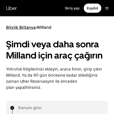
Ana
içeriğe
Uber
Giriş yap
Kaydol
gidin
Büyük Britanya
>
Milland
Şimdi veya daha sonra
Milland için araç çağırın
Yolculuk bilgilerinizi ekleyin, araca binin, girip çıkın
Milland. Ya da 90 gün öncesine kadar dilediğiniz
zaman Uber Rezervasyon ile önceden
plan yapabilirsiniz.
Konum girin