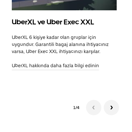
UberXL ve Uber Exec XXL
Gru
UberXL 6 kişiye kadar olan gruplar için
Arkad
uygundur. Garantili bagaj alanına ihtiyacınız
yolc
varsa, Uber Exec XXL ihtiyacınızı karşılar.
alım 
UberXL hakkında daha fazla bilgi edinin
Grup
edin
1/4