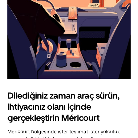
için
escape
tuşuna
basın.
Dilediğiniz zaman araç sürün,
ihtiyacınız olanı içinde
gerçekleştirin Méricourt
Méricourt bölgesinde ister teslimat ister yolculuk