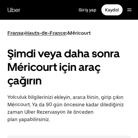
Ana
içeriğe
Uber
Giriş yap
Kaydol
gidin
Fransa
>
Hauts-de-France
>
Méricourt
Şimdi veya daha sonra
Méricourt için araç
çağırın
Yolculuk bilgilerinizi ekleyin, araca binin, girip çıkın
Méricourt. Ya da 90 gün öncesine kadar dilediğiniz
zaman Uber Rezervasyon ile önceden
plan yapabilirsiniz.