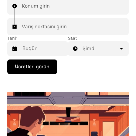
Konum girin
Varış noktasını girin
Tarih
Saat
Şimdi
Takvimle
Ücretleri görün
etkileşime
geçmek
ve
bir
tarih
seçmek
için
aşağı
ok
tuşuna
basın.
Takvimi
kapatmak