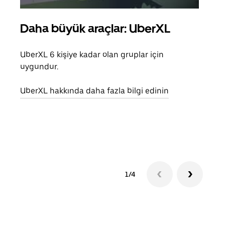
Daha büyük araçlar: UberXL
Gru
UberXL 6 kişiye kadar olan gruplar için
Arkad
uygundur.
yolc
alım 
UberXL hakkında daha fazla bilgi edinin
Grup
edin
1/4