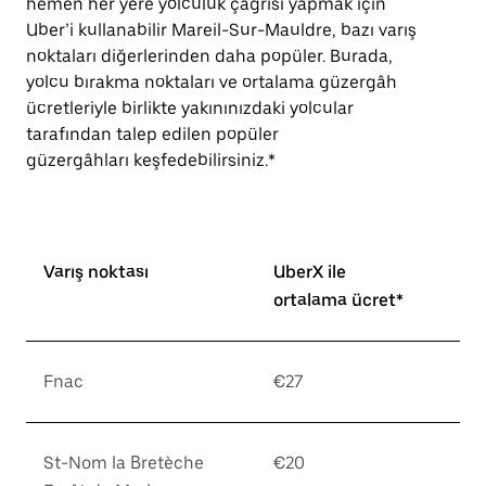
hemen her yere yolculuk çağrısı yapmak için
Uber’i kullanabilir Mareil-Sur-Mauldre, bazı varış
noktaları diğerlerinden daha popüler. Burada,
yolcu bırakma noktaları ve ortalama güzergâh
ücretleriyle birlikte yakınınızdaki yolcular
tarafından talep edilen popüler
güzergâhları keşfedebilirsiniz.*
Varış noktası
UberX ile
ortalama ücret*
Fnac
€27
St-Nom la Bretèche
€20