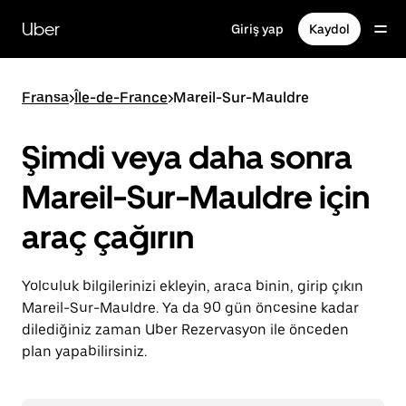
Ana
içeriğe
Uber
Giriş yap
Kaydol
gidin
Fransa
>
Île-de-France
>
Mareil-Sur-Mauldre
Şimdi veya daha sonra
Mareil-Sur-Mauldre için
araç çağırın
Yolculuk bilgilerinizi ekleyin, araca binin, girip çıkın
Mareil-Sur-Mauldre. Ya da 90 gün öncesine kadar
dilediğiniz zaman Uber Rezervasyon ile önceden
plan yapabilirsiniz.