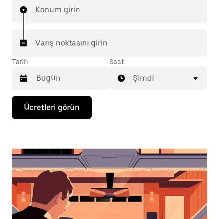
Konum girin
Varış noktasını girin
Tarih
Saat
Şimdi
Takvimle
Ücretleri görün
etkileşime
geçmek
ve
bir
tarih
seçmek
için
aşağı
ok
tuşuna
basın.
Takvimi
kapatmak