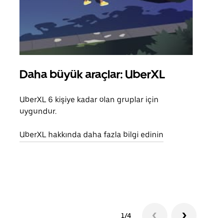
Daha büyük araçlar: UberXL
Gru
UberXL 6 kişiye kadar olan gruplar için
Arkad
uygundur.
yolc
alım 
UberXL hakkında daha fazla bilgi edinin
Grup
edin
1/4