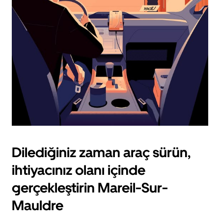
için
escape
tuşuna
basın.
Dilediğiniz zaman araç sürün,
ihtiyacınız olanı içinde
gerçekleştirin Mareil-Sur-
Mauldre