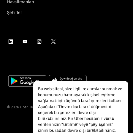
Havalimanları
Şehirler
Bu web sitesi, size ilgili reklamlar sunmak ve
konumunuzu hatırlayarak kişiselleştirme
sağlamak için üçüncü taraf çerezleri kullanır.
Aşağıdaki “Devre dışı bırak” düğmesini
©
2026
Uber Technologies Inc.
seçerek bu çerezleri devre dışı
bırakabilirsiniz. Bir Uber hesabınız varsa
verilerinizin “satılma” veya “paylaşılma”
iznini
buradan
devre dışı bırakabilirsiniz.