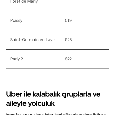
Forêt de Marly
Poissy
€19
Saint-Germain en Laye
€25
Parly 2
€22
Uber ile kalabalık gruplarla ve
aileyle yolculuk
İster fazladan alana ister özel düzenlemelere ihtiyaç