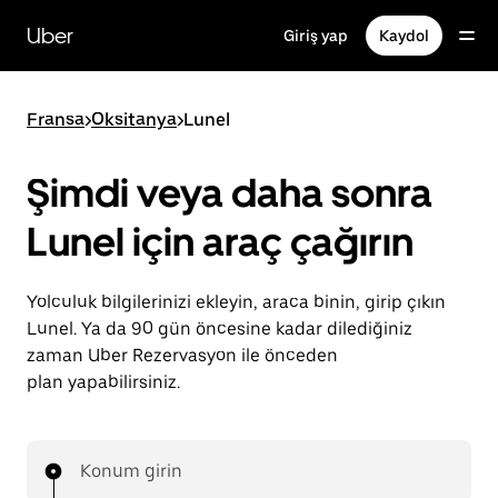
Ana
içeriğe
Uber
Giriş yap
Kaydol
gidin
Fransa
>
Oksitanya
>
Lunel
Şimdi veya daha sonra
Lunel için araç çağırın
Yolculuk bilgilerinizi ekleyin, araca binin, girip çıkın
Lunel. Ya da 90 gün öncesine kadar dilediğiniz
zaman Uber Rezervasyon ile önceden
plan yapabilirsiniz.
Konum girin