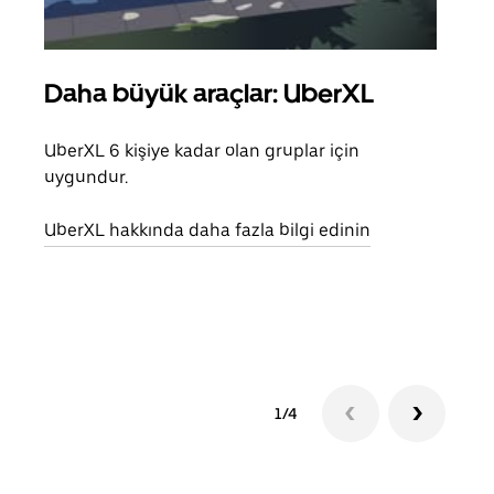
Daha büyük araçlar: UberXL
Gru
UberXL 6 kişiye kadar olan gruplar için
Arkad
uygundur.
yolc
alım 
UberXL hakkında daha fazla bilgi edinin
Grup
edin
1/4