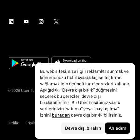
Bu web sitesi, size ilgili reklamlar sunmak ve
konumunuzu hatırlayarak kişiselleştirme
sağlamak için üçüncü taraf çerezleri kullanır.
Aşağıdaki “Devre dışı bırak” düğmesini
©
2026
Uber Technologies Inc.
seçerek bu çerezleri devre dışı
bırakabilirsiniz. Bir Uber hesabınız varsa
verilerinizin “satılma” veya “paylaşılma”
iznini
buradan
devre dışı bırakabilirsiniz.
Gizlilik
Erişilebilirlik
Hükümler ve Koşullar
Devre dışı bırakın
Anladım