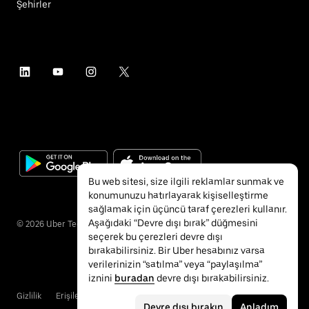
Şehirler
Bu web sitesi, size ilgili reklamlar sunmak ve
konumunuzu hatırlayarak kişiselleştirme
sağlamak için üçüncü taraf çerezleri kullanır.
Aşağıdaki “Devre dışı bırak” düğmesini
©
2026
Uber Technologies Inc.
seçerek bu çerezleri devre dışı
bırakabilirsiniz. Bir Uber hesabınız varsa
verilerinizin “satılma” veya “paylaşılma”
iznini
buradan
devre dışı bırakabilirsiniz.
Gizlilik
Erişilebilirlik
Hükümler ve Koşullar
Devre dışı bırakın
Anladım