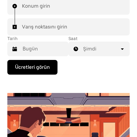
Konum girin
Varış noktasını girin
Tarih
Saat
Şimdi
Takvimle
Ücretleri görün
etkileşime
geçmek
ve
bir
tarih
seçmek
için
aşağı
ok
tuşuna
basın.
Takvimi
kapatmak