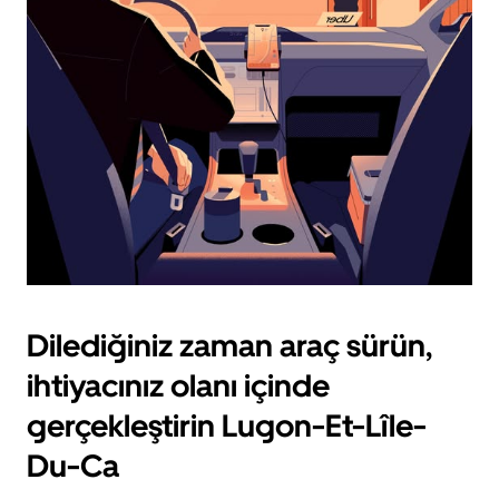
için
escape
tuşuna
basın.
Dilediğiniz zaman araç sürün,
ihtiyacınız olanı içinde
gerçekleştirin Lugon-Et-Lîle-
Du-Ca