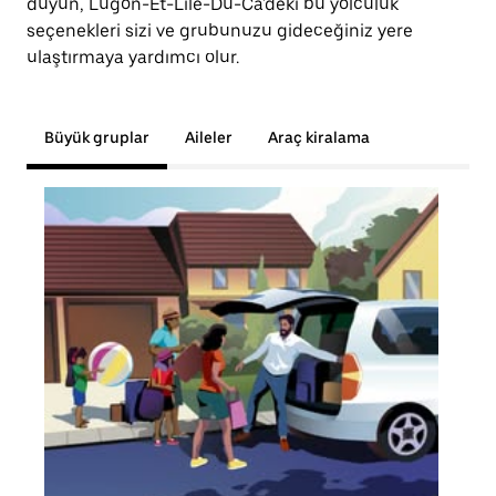
duyun, Lugon-Et-Lîle-Du-Ca'deki bu yolculuk
seçenekleri sizi ve grubunuzu gideceğiniz yere
ulaştırmaya yardımcı olur.
Büyük gruplar
Aileler
Araç kiralama