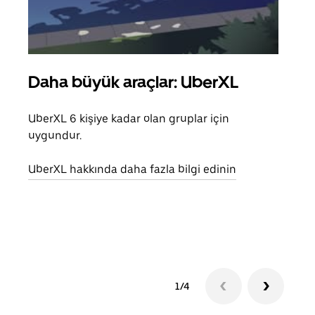
Daha büyük araçlar: UberXL
Gru
UberXL 6 kişiye kadar olan gruplar için
Arkad
uygundur.
yolc
alım 
UberXL hakkında daha fazla bilgi edinin
Grup
edin
1/4