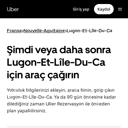
Ana
içeriğe
Uber
Giriş yap
Kaydol
gidin
Fransa
>
Nouvelle-Aquitaine
>
Lugon-Et-Lîle-Du-Ca
Şimdi veya daha sonra
Lugon-Et-Lîle-Du-Ca
için araç çağırın
Yolculuk bilgilerinizi ekleyin, araca binin, girip çıkın
Lugon-Et-Lîle-Du-Ca. Ya da 90 gün öncesine kadar
dilediğiniz zaman Uber Rezervasyon ile önceden
plan yapabilirsiniz.