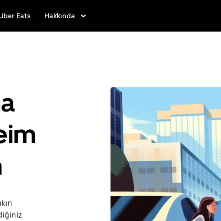
Uber Eats
Hakkında
ha
eim
n
ıkın
iğiniz