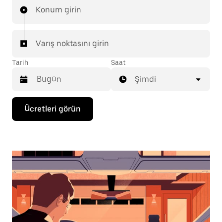
Konum girin
Varış noktasını girin
Tarih
Saat
Şimdi
Takvimle
Ücretleri görün
etkileşime
geçmek
ve
bir
tarih
seçmek
için
aşağı
ok
tuşuna
basın.
Takvimi
kapatmak