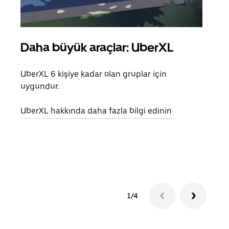
Daha büyük araçlar: UberXL
Gru
UberXL 6 kişiye kadar olan gruplar için
Arkad
uygundur.
yolc
alım 
UberXL hakkında daha fazla bilgi edinin
Grup
edin
1/4