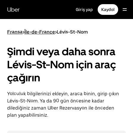
Ana
içeriğe
Uber
Giriş yap
Kaydol
gidin
Fransa
>
Île-de-France
>
Lévis-St-Nom
Şimdi veya daha sonra
Lévis-St-Nom için araç
çağırın
Yolculuk bilgilerinizi ekleyin, araca binin, girip çıkın
Lévis-St-Nom. Ya da 90 gün öncesine kadar
dilediğiniz zaman Uber Rezervasyon ile önceden
plan yapabilirsiniz.