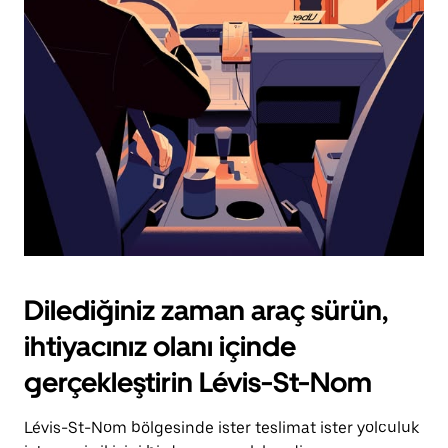
için
escape
tuşuna
basın.
Dilediğiniz zaman araç sürün,
ihtiyacınız olanı içinde
gerçekleştirin Lévis-St-Nom
Lévis-St-Nom bölgesinde ister teslimat ister yolculuk