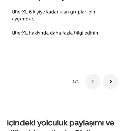
UberXL 6 kişiye kadar olan gruplar için
Arkad
uygundur.
yolc
alım 
UberXL hakkında daha fazla bilgi edinin
Grup
edin
1/4
içindeki yolculuk paylaşımı ve