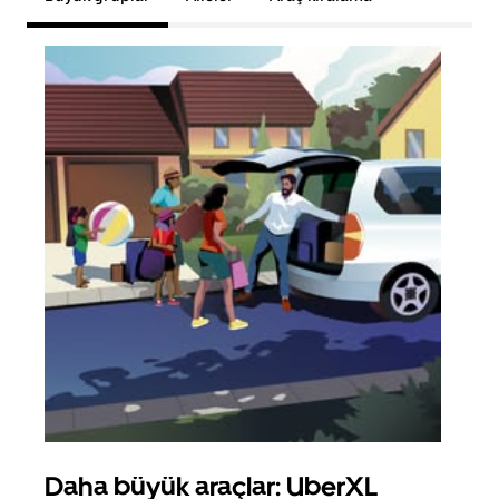
Daha büyük araçlar: UberXL
Gru