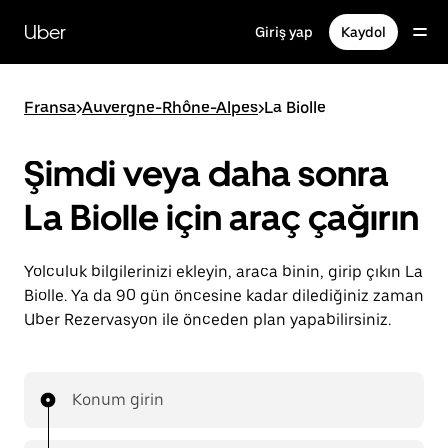
Ana
içeriğe
Uber
Giriş yap
Kaydol
gidin
Fransa
>
Auvergne-Rhône-Alpes
>
La Biolle
Şimdi veya daha sonra
La Biolle için araç çağırın
Yolculuk bilgilerinizi ekleyin, araca binin, girip çıkın La
Biolle. Ya da 90 gün öncesine kadar dilediğiniz zaman
Uber Rezervasyon ile önceden plan yapabilirsiniz.
Konum girin