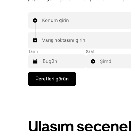
Konum girin
Varış noktasını girin
Tarih
Saat
Şimdi
Takvimle
Ücretleri görün
etkileşime
geçmek
ve
bir
tarih
seçmek
için
aşağı
Ulaşım seçenek
ok
tuşuna