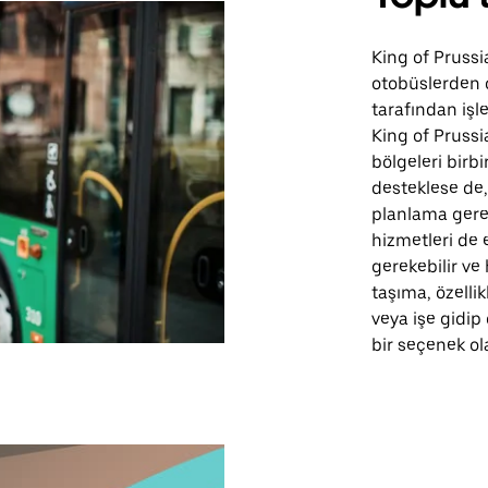
King of Prussi
otobüslerden o
tarafından işle
King of Prussia
bölgeleri birbi
desteklese de,
planlama gerekt
hizmetleri de 
gerekebilir ve 
taşıma, özell
veya işe gidip
bir seçenek ola