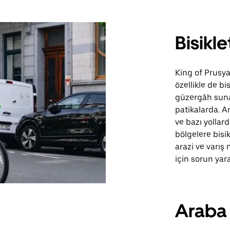
Bisikl
King of Prusya’
özellikle de bi
güzergâh suna
patikalarda. A
ve bazı yollarda
bölgelere bisikl
arazi ve varış
için sorun yara
Araba