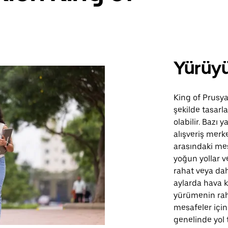
Yürüy
King of Prusya
şekilde tasarl
olabilir. Bazı 
alışveriş merke
arasındaki mes
yoğun yollar v
rahat veya dah
aylarda hava k
yürümenin rahat
mesafeler için
genelinde yol t