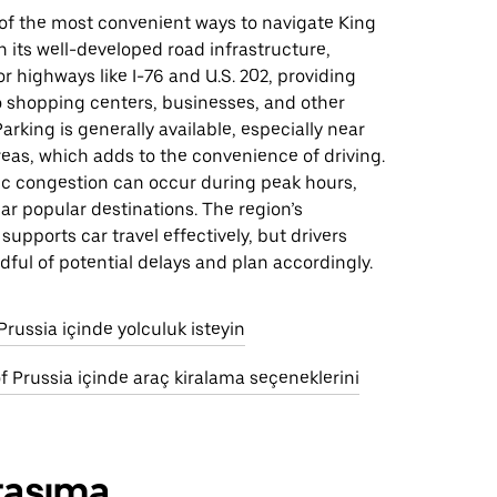
 of the most convenient ways to navigate King
th its well-developed road infrastructure,
r highways like I-76 and U.S. 202, providing
o shopping centers, businesses, and other
Parking is generally available, especially near
eas, which adds to the convenience of driving.
fic congestion can occur during peak hours,
ear popular destinations. The region’s
supports car travel effectively, but drivers
ful of potential delays and plan accordingly.
Prussia içinde yolculuk isteyin
of Prussia içinde araç kiralama seçeneklerini
taşıma