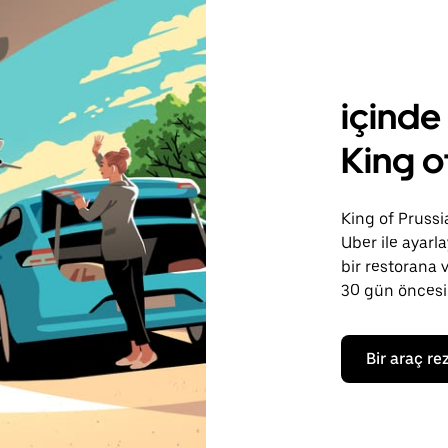
içinde
King o
King of Prussi
Uber ile ayarl
bir restorana 
30 gün öncesin
Bir araç re