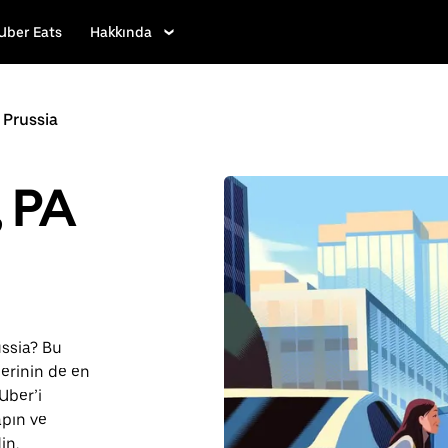
Uber Eats
Hakkında
 Prussia
, PA
ussia? Bu
lerinin de en
Uber’i
apın ve
in.