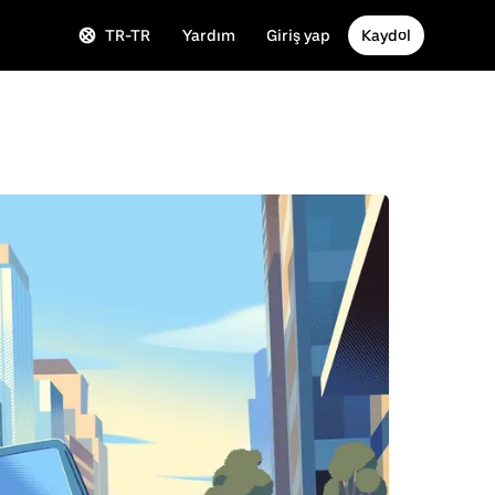
TR-TR
Yardım
Giriş yap
Kaydol