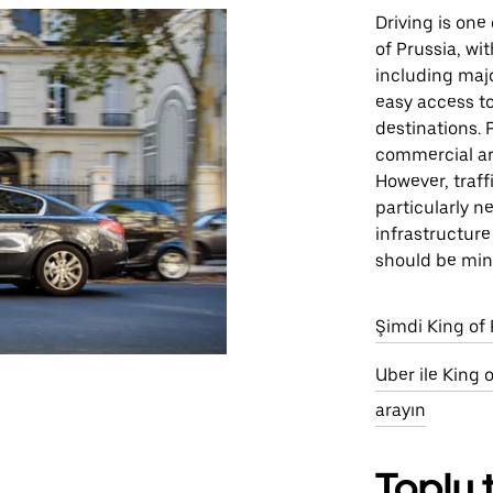
Driving is one
of Prussia, wi
including majo
easy access t
destinations. 
commercial ar
However, traf
particularly n
infrastructure 
should be mind
Şimdi King of 
Uber ile King 
arayın
Toplu 