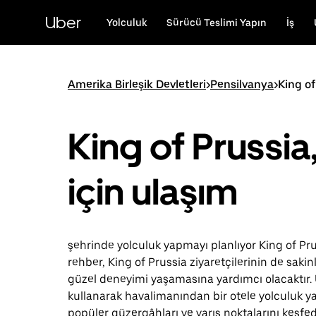
Ana
içeriğe
Uber
Yolculuk
Sürücü Teslimi Yapın
İş
gidin
Amerika Birleşik Devletleri
>
Pensilvanya
>
King of
King of Prussia
için ulaşım
şehrinde yolculuk yapmayı planlıyor King of Pr
rehber, King of Prussia ziyaretçilerinin de sakin
güzel deneyimi yaşamasına yardımcı olacaktır. 
kullanarak havalimanından bir otele yolculuk y
popüler güzergâhları ve varış noktalarını keşfed